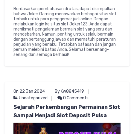
Berdasarkan pembahasan di atas, dapat disimpulkan
bahwa Joker Gaming menawarkan berbagai situs slot
terbaik untuk para penggemar judi online. Dengan
melakukan login ke situs slot Joker123, Anda dapat
menikmati pengalaman bermain slot yang seru dan
mendebarkan. Namun, penting untuk selalu bermain
dengan bertanggung jawab dan mematuhi peraturan
perjudian yang berlaku. Tetapkan batasan dan jangan
pernah melebihi batas Anda. Selamat bersenang-
senang dan semoga berhasil!
On 22 Jan 2024
By Kw8845419
Uncategorized
0 Comments
Sejarah Perkembangan Permainan Slot
Sampai Menjadi Slot Deposit Pulsa