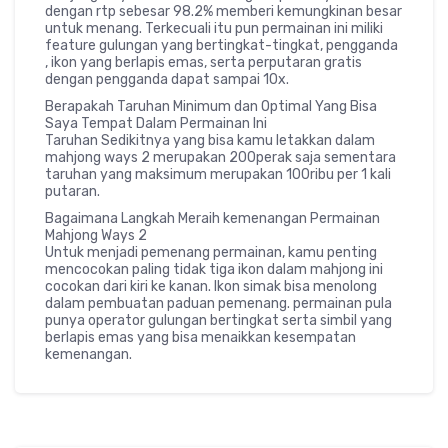
dengan rtp sebesar 98.2% memberi kemungkinan besar
untuk menang. Terkecuali itu pun permainan ini miliki
feature gulungan yang bertingkat-tingkat, pengganda
, ikon yang berlapis emas, serta perputaran gratis
dengan pengganda dapat sampai 10x.
Berapakah Taruhan Minimum dan Optimal Yang Bisa
Saya Tempat Dalam Permainan Ini
Taruhan Sedikitnya yang bisa kamu letakkan dalam
mahjong ways 2 merupakan 200perak saja sementara
taruhan yang maksimum merupakan 100ribu per 1 kali
putaran.
Bagaimana Langkah Meraih kemenangan Permainan
Mahjong Ways 2
Untuk menjadi pemenang permainan, kamu penting
mencocokan paling tidak tiga ikon dalam mahjong ini
cocokan dari kiri ke kanan. Ikon simak bisa menolong
dalam pembuatan paduan pemenang. permainan pula
punya operator gulungan bertingkat serta simbil yang
berlapis emas yang bisa menaikkan kesempatan
kemenangan.