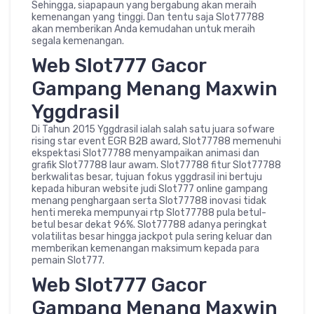
Sehingga, siapapaun yang bergabung akan meraih
kemenangan yang tinggi. Dan tentu saja Slot77788
akan memberikan Anda kemudahan untuk meraih
segala kemenangan.
Web Slot777 Gacor
Gampang Menang Maxwin
Yggdrasil
Di Tahun 2015 Yggdrasil ialah salah satu juara sofware
rising star event EGR B2B award, Slot77788 memenuhi
ekspektasi Slot77788 menyampaikan animasi dan
grafik Slot77788 laur awam. Slot77788 fitur Slot77788
berkwalitas besar, tujuan fokus yggdrasil ini bertuju
kepada hiburan website judi Slot777 online gampang
menang penghargaan serta Slot77788 inovasi tidak
henti mereka mempunyai rtp Slot77788 pula betul-
betul besar dekat 96%. Slot77788 adanya peringkat
volatilitas besar hingga jackpot pula sering keluar dan
memberikan kemenangan maksimum kepada para
pemain Slot777.
Web Slot777 Gacor
Gampang Menang Maxwin