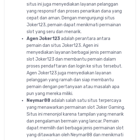
situs ini juga menyediakan layanan pelanggan
yang responsif dan proses penarikan dana yang
cepat dan aman. Dengan mengunjungi situs
Joker123, pemain dapat menikmati permainan
slot yang seru dan menarik.
Agen Joker123
adalah perantara antara
pemain dan situs Joker123. Agen ini
menyediakan layanan berbagai jenis permainan
slot Joker123 dan membantu pemain dalam
proses pendaftaran dan login ke situs tersebut.
Agen Joker123 juga menyediakan layanan
pelanggan yang ramah dan siap membantu
pemain dengan pertanyaan atau masalah apa
pun yang mereka miliki.
Neymar88
adalah salah satu situs terpercaya
yang menawarkan permainan slot Joker Gaming.
Situs ini menonjol karena tampilan yang menarik
dan pengalaman bermain yang lancar. Pemain
dapat memilih dari berbagai jenis permainan slot
yang ditawarkan oleh Neymar88 dan menikmati