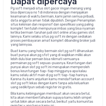
Dapat dipercaya
Pg soft menjadi situs slot gacor ringan menang yang
bisa dipercaya no 1 di indonesia dengan menjajakan
keamanan di waktu bermain, kami jamin semua pribadi,
data anggota aman tidak dipublish. Dengan Penampilan
situs kekinian dan responsif dan spesifikasi yang paling
komplet tentulah mempunyai imbas yang bisa nyaman
ketika bermain taruhan judi slot online atau games slot
lainnya. Kami selaku situs pg soft ini dengan sediakan
proses pembayaran amat komplet dibanding broker judi
yang lainnyaa.
Buat kamu yang hoby bermain slot pg soft diharuskan
buat punyai akun pg sfot yang di wajibkan miliki akun
lebih dulu biar pemain bisa nikmati semuanya
permainan pg soft sepuas-puasnya. Keuntungan dari
punyai akun slot pg soft ini merupakan memperoleh
bonus keuntungan tiap-tiap minggunya apa kalau
kamu selalu aktif main di pg soft tiap-tiap harinya.
Karena itu kami anjurkan kamu mendaftarkan account
slot pg soft lekas dengan kami tanpa ada keluarkan
uang sedikitpun sebab register ini gratis.
Bila kamu kebingungan membuat akun secara betul,
kita akan memberitahukan supaya kamu lebih simpel
untuk bikin akun secara betul, berikut yaitu komunitas
register y ang harus kamu isi :