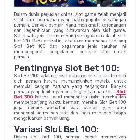
Dalam dunia perjudian online, slot game telah menjadi
salah satu permainan yang paling populer di kalangan
pemain. Banyak pemain yang menikmati kesenangan
dan kegembiraan yang ditawarkan oleh slot game.
Salah satu jenis taruhan yang sering dicari adalah slot
bet 100. Pada artikel ini, kita akan membahas tentang
Slot Bet 100 dan bagaimana jenis taruhan ini
mempengaruhi pengalaman bermain slot untuk
pemain.
Pentingnya Slot Bet 100:
Slot Bet 100 adalah jenis taruhan yang sangat diminati
oleh pemain karena memungkinkan mereka untuk
memulai dengan taruhan yang terjangkau. Banyak
pemain yang lebih nyaman dengan taruhan kecil
Slot
Bet 300
karena dapat mengontrol risiko mereka dan
memperpanjang waktu bermain mereka. Slot Bet 100
juga menarik perhatian para pemain yang baru
mengenal permainan slot dan ingin mencoba tanpa
mengeluarkan banyak uang.
Variasi Slot Bet 100:
Dalam slot bet 100, pemain dapat menemukan