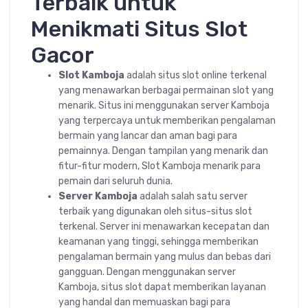
Terbaik untuk
Menikmati Situs Slot
Gacor
Slot Kamboja
adalah situs slot online terkenal
yang menawarkan berbagai permainan slot yang
menarik. Situs ini menggunakan server Kamboja
yang terpercaya untuk memberikan pengalaman
bermain yang lancar dan aman bagi para
pemainnya. Dengan tampilan yang menarik dan
fitur-fitur modern, Slot Kamboja menarik para
pemain dari seluruh dunia.
Server Kamboja
adalah salah satu server
terbaik yang digunakan oleh situs-situs slot
terkenal. Server ini menawarkan kecepatan dan
keamanan yang tinggi, sehingga memberikan
pengalaman bermain yang mulus dan bebas dari
gangguan. Dengan menggunakan server
Kamboja, situs slot dapat memberikan layanan
yang handal dan memuaskan bagi para