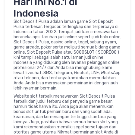
Hari Ini No.1 di
Indonesia
Slot Deposit Pulsa adalah laman game Slot Deposit
Pulsa terbesar, tergacor, terlengkap dan terpercaya di
Indonesia tahun 2022. Tempat judi kami menawarkan
beraneka opsi taruhan judi online seperti judi bola online,
Slot Deposit Pulsa, casino online, togel, sabung ayam,
game arcade, poker serta meliputi semua bidang game
online. Slot Deposit Pulsa atau SC88SLOT ( SCORE88 )
kini tampil sebagai salah satu laman judi online
Indonesia yang didukung oleh layanan pelanggan online
profesional 24/7 dan Anda bisa menghubungi kami
lewat livechat, SMS, Telegram, Wechat, LINE, WhatsApp
atau telepon, dan tentunya kami akan memudahkan
Anda. Anda bisa merasakan permainan ini dengan jauh
lebih nyaman bermain.
Website slot terbaik menawarkan Slot Deposit Pulsa
terbaik dan judul terbaru dari penyedia game besar,
namun tidak hanya itu. Anda juga akan menemukan
bonus slot untuk pemain baru dan yang sudah ada,
keamanan, dan kemenangan tertinggi di antara yang
lainnya. Juga, pastikan bahwa semua laman slot yang
kami rekomendasikan memiliki segel persetujuan dari
otoritas game utama. Nikmati permainan slot Anda di