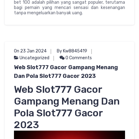
bet 100 adalah pilihan yang sangat populer, terutama
bagi pemain yang mencari sensasi dan kesenangan
tanpa mengeluarkan banyak uang.
On 23 Jan 2024
By Kw8845419
Uncategorized
0 Comments
Web Slot777 Gacor Gampang Menang
Dan Pola Slot777 Gacor 2023
Web Slot777 Gacor
Gampang Menang Dan
Pola Slot777 Gacor
2023