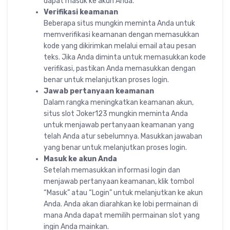
dapat masuk ke akun Anda.
Verifikasi keamanan
Beberapa situs mungkin meminta Anda untuk
memverifikasi keamanan dengan memasukkan
kode yang dikirimkan melalui email atau pesan
teks. Jika Anda diminta untuk memasukkan kode
verifikasi, pastikan Anda memasukkan dengan
benar untuk melanjutkan proses login.
Jawab pertanyaan keamanan
Dalam rangka meningkatkan keamanan akun,
situs slot Joker123 mungkin meminta Anda
untuk menjawab pertanyaan keamanan yang
telah Anda atur sebelumnya. Masukkan jawaban
yang benar untuk melanjutkan proses login.
Masuk ke akun Anda
Setelah memasukkan informasi login dan
menjawab pertanyaan keamanan, klik tombol
“Masuk” atau “Login” untuk melanjutkan ke akun
Anda. Anda akan diarahkan ke lobi permainan di
mana Anda dapat memilih permainan slot yang
ingin Anda mainkan.