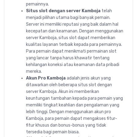
pemainnya.
Situs slot dengan server Kamboja
telah
menjadi pilihan utama bagi banyak pemain.
Server ini memiliki reputasi yang baik dalam hal
kecepatan dan keamanan. Dengan menggunakan
server Kamboja, situs slot dapat memberikan
kualitas layanan terbaik kepada para pemainnya.
Para pemain dapat menikmati permainan slot
yang lancar tanpa harus khawatir tentang
kehilangan koneksi atau keamanan data pribadi
mereka.
Akun Pro Kamboja
adalah jenis akun yang
ditawarkan oleh beberapa situs slot dengan
server Kamboja. Akun ini memberikan
keuntungan tambahan kepada para pemain yang
memiliki tingkat keahlian dan pengalaman yang
lebih tinggi. Dengan menggunakan akun pro
Kamboja, para pemain dapat mengakses fitur-
fitur khusus dan bonus-bonus yang tidak
tersedia bagi pemain biasa.