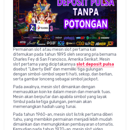
Permainan slot atau mesin slot pertama kali
ditemukan pada tahun 1895 oleh seorang pria bernama
Charles Fey di San Francisco, Amerika Serikat. Mesin
slot pertama yang diciptakannya
slot deposit pulsa
disebut “Liberty Bell” dan memiliki tiga gulungan
dengan simbol-simbol seperti hati, sekop, dan berlian,
serta gambar lonceng sebagai simbol jackpot.
Pada awalnya, mesin slot dimainkan dengan
memasukkan koin ke dalam mesin dan menarik tuas.
Mesin akan berputar dan apabila simbol yang layak
timbul pada ketiga gulungan, pemain akan
memenangkan hadiah uang tunai.
Pada tahun 1960-an, mesin slot listrik pertama diberi
tahu, yang membikin permainan menjadi lebih mudah
dimainkan dan memungkinkan pembayaran otomatis.
Kemudian pada tahun 1970-an, mesin slot video