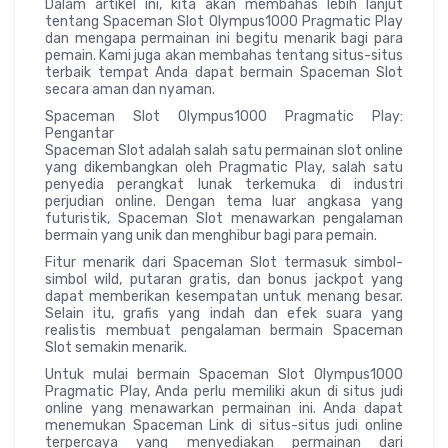
Dalam artikel ini, kita akan membahas lebih lanjut
tentang Spaceman Slot Olympus1000 Pragmatic Play
dan mengapa permainan ini begitu menarik bagi para
pemain. Kami juga akan membahas tentang situs-situs
terbaik tempat Anda dapat bermain Spaceman Slot
secara aman dan nyaman.
Spaceman Slot Olympus1000 Pragmatic Play:
Pengantar
Spaceman Slot adalah salah satu permainan slot online
yang dikembangkan oleh Pragmatic Play, salah satu
penyedia perangkat lunak terkemuka di industri
perjudian online. Dengan tema luar angkasa yang
futuristik, Spaceman Slot menawarkan pengalaman
bermain yang unik dan menghibur bagi para pemain.
Fitur menarik dari Spaceman Slot termasuk simbol-
simbol wild, putaran gratis, dan bonus jackpot yang
dapat memberikan kesempatan untuk menang besar.
Selain itu, grafis yang indah dan efek suara yang
realistis membuat pengalaman bermain Spaceman
Slot semakin menarik.
Untuk mulai bermain Spaceman Slot Olympus1000
Pragmatic Play, Anda perlu memiliki akun di situs judi
online yang menawarkan permainan ini. Anda dapat
menemukan Spaceman Link di situs-situs judi online
terpercaya yang menyediakan permainan dari