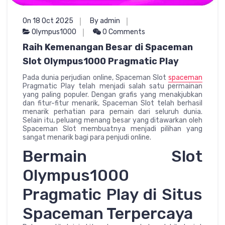
On 18 Oct 2025
By admin
Olympus1000
0 Comments
Raih Kemenangan Besar di Spaceman
Slot Olympus1000 Pragmatic Play
Pada dunia perjudian online, Spaceman Slot
spaceman
Pragmatic Play telah menjadi salah satu permainan
yang paling populer. Dengan grafis yang menakjubkan
dan fitur-fitur menarik, Spaceman Slot telah berhasil
menarik perhatian para pemain dari seluruh dunia.
Selain itu, peluang menang besar yang ditawarkan oleh
Spaceman Slot membuatnya menjadi pilihan yang
sangat menarik bagi para penjudi online.
Bermain Slot
Olympus1000
Pragmatic Play di Situs
Spaceman Terpercaya