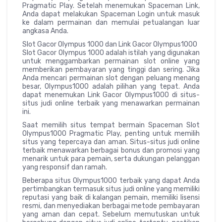
Pragmatic Play. Setelah menemukan Spaceman Link,
Anda dapat melakukan Spaceman Login untuk masuk
ke dalam permainan dan memulai petualangan luar
angkasa Anda.
Slot Gacor Olympus 1000 dan Link Gacor Olympus1000
Slot Gacor Olympus 1000 adalah istilah yang digunakan
untuk menggambarkan permainan slot online yang
memberikan pembayaran yang tinggi dan sering. Jika
Anda mencari permainan slot dengan peluang menang
besar, Olympus1000 adalah pilihan yang tepat. Anda
dapat menemukan Link Gacor Olympus1000 di situs-
situs judi online terbaik yang menawarkan permainan
ini.
Saat memilih situs tempat bermain Spaceman Slot
Olympus1000 Pragmatic Play, penting untuk memilih
situs yang tepercaya dan aman. Situs-situs judi online
terbaik menawarkan berbagai bonus dan promosi yang
menarik untuk para pemain, serta dukungan pelanggan
yang responsif dan ramah.
Beberapa situs Olympus1000 terbaik yang dapat Anda
pertimbangkan termasuk situs judi online yang memiliki
reputasi yang baik di kalangan pemain, memiliki lisensi
resmi, dan menyediakan berbagai metode pembayaran
yang aman dan cepat. Sebelum memutuskan untuk