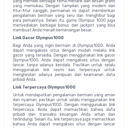
yang memiliki berbagai tema menarik dan desain grafis
yang memukau. Dengan tampilan yang modern dan
fitur-fitur canggih, permainan ini dapat memberikan
pengalaman bermain yang seru dan menghibur bagi
para pemainnya. Selain itu, game Olympus 1000 juga
menyediakan berbagai bonus dan jackpot yang bisa
membuat Anda meraih kemenangan besar.
Link Gacor Olympus1000
Bagi Anda yang ingin bermain di Olympus1000, Anda
dapat mengakses situs dengan mudah melalui link
gacor yang tersedia. Dengan menggunakan link gacor
Olympus1000, Anda dapat mengakses situs dengan
lancar tanpa adanya kendala. Pastikan untuk selalu
menggunakan link resmi dan terpercaya untuk
menghindari adanya penipuan dan keamanan data
pribadi Anda.
Link Terpercaya Olympus1000
Untuk mendapatkan pengalaman bermain yang aman
dan nyaman, pastikan untuk selalu menggunakan link
terpercaya Olympus1000. Dengan menggunakan link
terpercaya, Anda dapat memastikan bahwa data
pribadi dan transaksi keuangan Anda aman dan
terlindungi. Selain itu, link terpercaya juga memastikan
bahwa Anda dapat mengakses situs dengan lancar