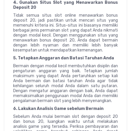
4. Gunakan Situs Slot yang Menawarkan Bonus
Deposit 20
Tidak semua situs slot online menawarkan bonus
deposit 20, jadi pastikan untuk mencari situs yang
memenuhi kriteria ini. Situs-situs ini biasanya memiliki
berbagai jenis permainan slot yang dapat Anda nikmati
dengan modal kecil. Dengan menggunakan situs yang
menawarkan bonus deposit 20, Anda dapat bermain
dengan lebih nyaman dan memiliki lebih banyak
kesempatan untuk mendapatkan kemenangan.
5. Tetapkan Anggaran dan Batasi Taruhan Anda
Bermain dengan modal kecil membutuhkan disiplin dan
pengaturan anggaran yang baik. Tetapkan jumlah
maksimum yang dapat Anda pertaruhkan setiap kali
Anda bermain dan batasi taruhan Anda agar tidak
kehilangan seluruh modal Anda dalam satu putaran.
Dengan mengatur anggaran dengan baik, Anda dapat
memaksimalkan penggunaan modal Anda dan memiliki
pengalaman bermain slot yang lebih menyenangkan.
6. Lakukan Analisis Game sebelum Bermain
Sebelum Anda mulai bermain slot dengan deposit 20
dan bonus 20, luangkan waktu untuk melakukan
analisis game yang tersedia. Periksa pembayaran dan