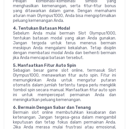
Pelajari kombinasi-kombinasi simbol yang
menghasilkan kemenangan, serta fitur-fitur bonus
yang ditawarkan dalam game. Dengan memahami
aturan main Olympus1000, Anda bisa mengoptimalkan
peluang kemenangan Anda.
4. Tentukan Batasan Modal
Sebelum Anda mulai bermain Slot Olympus1000,
tentukan batasan modal yang akan Anda gunakan.
Jangan tergoda untuk terus menerus bermain
meskipun Anda mengalami kekalahan. Tetap disiplin
dengan membatasi modal Anda dan berhenti bermain
jika Anda mencapai batasan tersebut.
5. Manfaatkan Fitur Auto Spin
Sebagian besar game slot online, termasuk Slot
Olympus1000, menawarkan fitur auto spin. Fitur ini
memungkinkan Anda untuk mengatur putaran
otomatis dalam jumlah tertentu tanpa perlu mengklik
tombol spin secara manual. Manfaatkan fitur auto spin
ini untuk mempercepat permainan Anda dan
meningkatkan peluang kemenangan.
6. Bermain Dengan Sabar dan Tenang
Bermain slot online membutuhkan kesabaran dan
ketenangan. Jangan tergesa-gesa dalam mengambil
keputusan dan tetap fokus dalam permainan Anda.
Jika Anda merasa mulai frustrasi atau emosional,