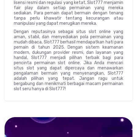
lisensi resmi dan regulasi yang ketat, Slot777 menjamin
fair play dalam setiap permainan yang mereka
sediakan. Para pemain dapat bermain dengan tenang
tanpa perlu khawatir tentang kecurangan atau
manipulasi yang dapat merugikan mereka.
Dengan reputasinya sebagai situs slot online yang
aman, stabil, dan menyediakan pola permainan yang
mudah dibaca, Slot777 berhasil mendapatkan hati para
pemain di tahun 2025. Dengan sistem keamanan
modern, dukungan provider resmi, dan layanan yang
handal, Slot777 menjadi pilihan terbaik bagi para
pencinta permainan slot online. Jika Anda mencari
situs slot yang dapat dipercaya dan menawarkan
pengalaman bermain yang menyenangkan, Slot777
adalah pilihan yang tepat. Jangan ragu untuk
bergabung dan menikmati berbagai macam permainan
slot seru hanya di Slot777!