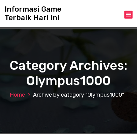
S
Informasi Game
k
Terbaik Hari Ini
i
p
t
o
c
o
n
Category Archives:
t
e
Olympus1000
n
t
Home
Archive by category "Olympus1000"