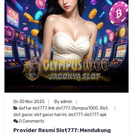
On 30 Nov 2025
By admin
daftar slot777
,
link slot777
,
Olympus1000
,
Slot
,
slot gacor
,
slot gacor hari ini
,
slot777
,
slot777 apk
0 Comments
Provider Resmi Slot777: Mendukung