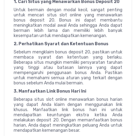
1. Cari Situs yang Menawarkan Bonus Deposit 20
Untuk bermain dengan modal kecil, sangat penting
untuk mencari situs slot online yang menawarkan
bonus deposit 20. Bonus ini dapat membantu
meningkatkan modal awal Anda sehingga Anda dapat
bermain lebih lama dan memiliki lebih banyak
kesempatan untuk mendapatkan kemenangan.
2. Perhatikan Syarat dan Ketentuan Bonus
Sebelum mengklaim bonus deposit 20, pastikan untuk
membaca syarat dan ketentuan yang berlaku.
Beberapa situs mungkin memiliki persyaratan taruhan
yang tinggi atau batasan lainnya yang dapat
mempengaruhi penggunaan bonus Anda. Pastikan
untuk memahami semua aturan yang terkait dengan
bonus sebelum Anda mulai bermain.
3. Manfaatkan Link Bonus Hari Ini
Beberapa situs slot online menawarkan bonus harian
yang dapat Anda klaim dengan menggunakan link
khusus. Manfaatkan link bonus hari ini untuk
mendapatkan keuntungan ekstra ketika Anda
melakukan deposit 20. Dengan memanfaatkan bonus
harian, Anda dapat meningkatkan peluang Anda untuk
mendapatkan kemenangan besar.