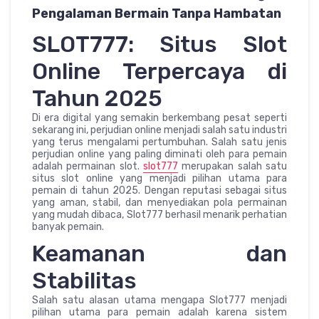
Pengalaman Bermain Tanpa Hambatan
SLOT777: Situs Slot
Online Terpercaya di
Tahun 2025
Di era digital yang semakin berkembang pesat seperti
sekarang ini, perjudian online menjadi salah satu industri
yang terus mengalami pertumbuhan. Salah satu jenis
perjudian online yang paling diminati oleh para pemain
adalah permainan slot.
slot777
merupakan salah satu
situs slot online yang menjadi pilihan utama para
pemain di tahun 2025. Dengan reputasi sebagai situs
yang aman, stabil, dan menyediakan pola permainan
yang mudah dibaca, Slot777 berhasil menarik perhatian
banyak pemain.
Keamanan dan
Stabilitas
Salah satu alasan utama mengapa Slot777 menjadi
pilihan utama para pemain adalah karena sistem