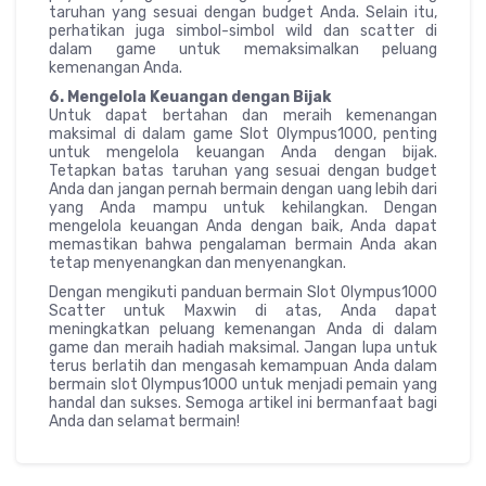
taruhan yang sesuai dengan budget Anda. Selain itu,
perhatikan juga simbol-simbol wild dan scatter di
dalam game untuk memaksimalkan peluang
kemenangan Anda.
6. Mengelola Keuangan dengan Bijak
Untuk dapat bertahan dan meraih kemenangan
maksimal di dalam game Slot Olympus1000, penting
untuk mengelola keuangan Anda dengan bijak.
Tetapkan batas taruhan yang sesuai dengan budget
Anda dan jangan pernah bermain dengan uang lebih dari
yang Anda mampu untuk kehilangkan. Dengan
mengelola keuangan Anda dengan baik, Anda dapat
memastikan bahwa pengalaman bermain Anda akan
tetap menyenangkan dan menyenangkan.
Dengan mengikuti panduan bermain Slot Olympus1000
Scatter untuk Maxwin di atas, Anda dapat
meningkatkan peluang kemenangan Anda di dalam
game dan meraih hadiah maksimal. Jangan lupa untuk
terus berlatih dan mengasah kemampuan Anda dalam
bermain slot Olympus1000 untuk menjadi pemain yang
handal dan sukses. Semoga artikel ini bermanfaat bagi
Anda dan selamat bermain!