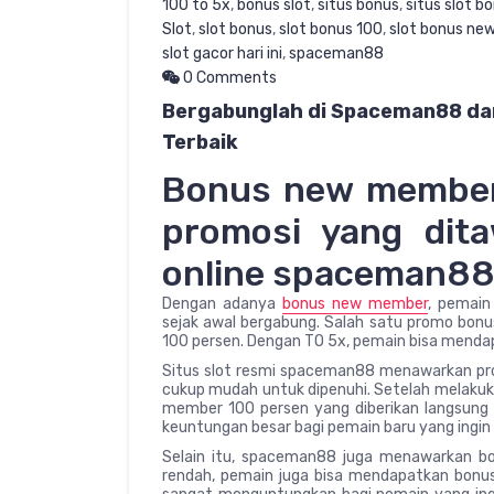
100 to 5x
,
bonus slot
,
situs bonus
,
situs slot 
Slot
,
slot bonus
,
slot bonus 100
,
slot bonus n
slot gacor hari ini
,
spaceman88
0 Comments
Bergabunglah di Spaceman88 d
Terbaik
Bonus new member
promosi yang dita
online spaceman8
Dengan adanya
bonus new member
, pemain
sejak awal bergabung. Salah satu promo bo
100 persen. Dengan TO 5x, pemain bisa mend
Situs slot resmi spaceman88 menawarkan p
cukup mudah untuk dipenuhi. Setelah melaku
member 100 persen yang diberikan langsung k
keuntungan besar bagi pemain baru yang ingin
Selain itu, spaceman88 juga menawarkan b
rendah, pemain juga bisa mendapatkan bonu