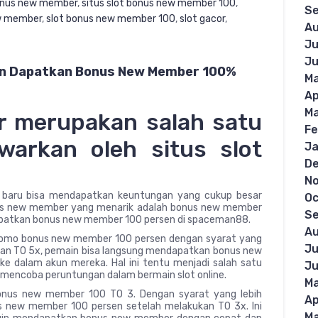
bonus new member
,
situs slot bonus new member 100
,
S
ew member
,
slot bonus new member 100
,
slot gacor
,
Au
Ju
Ju
an Dapatkan Bonus New Member 100%
Ma
Ap
Ma
 merupakan salah satu
Fe
warkan oleh situs slot
Ja
D
8
N
 baru bisa mendapatkan keuntungan yang cukup besar
Oc
nus new member yang menarik adalah bonus new member
S
apatkan bonus new member 100 persen di spaceman88.
Au
romo bonus new member 100 persen dengan syarat yang
Ju
kan TO 5x, pemain bisa langsung mendapatkan bonus new
e dalam akun mereka. Hal ini tentu menjadi salah satu
Ju
 mencoba peruntungan dalam bermain slot online.
Ma
onus new member 100 TO 3. Dengan syarat yang lebih
Ap
s new member 100 persen setelah melakukan TO 3x. Ini
Ma