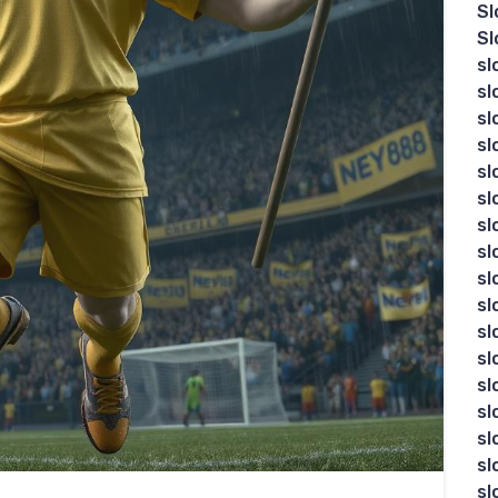
Sl
Sl
sl
sl
sl
sl
sl
sl
sl
sl
sl
sl
sl
sl
sl
sl
sl
sl
sl