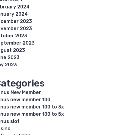
bruary 2024
nuary 2024
ecember 2023
ovember 2023
tober 2023
eptember 2023
gust 2023
ne 2023
y 2023
ategories
onus New Member
nus new member 100
nus new member 100 to 3x
nus new member 100 to 5x
nus slot
sino