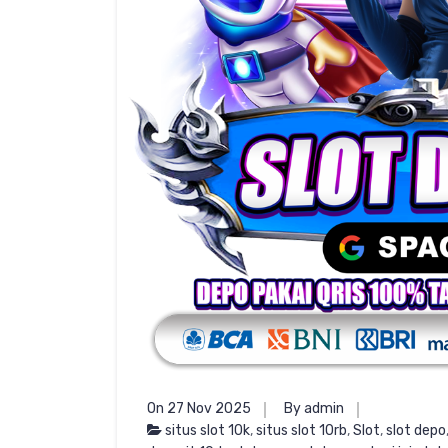
On 27 Nov 2025
By admin
situs slot 10k
,
situs slot 10rb
,
Slot
,
slot depo