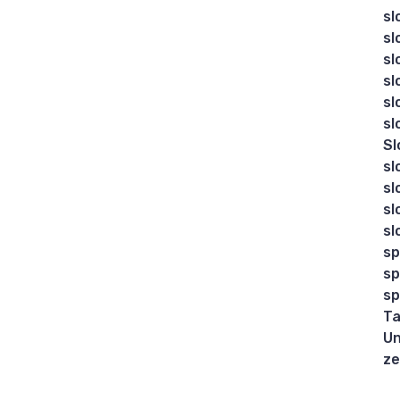
sl
sl
sl
sl
sl
sl
Sl
sl
sl
sl
sl
s
sp
s
Ta
Un
ze