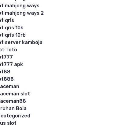
ot mahjong ways
ot mahjong ways 2
ot qris
ot qris 10k
ot qris 10rb
ot server kamboja
ot Toto
ot777
ot777 apk
ot88
ot888
paceman
aceman slot
paceman88
ruhan Bola
categorized
us slot