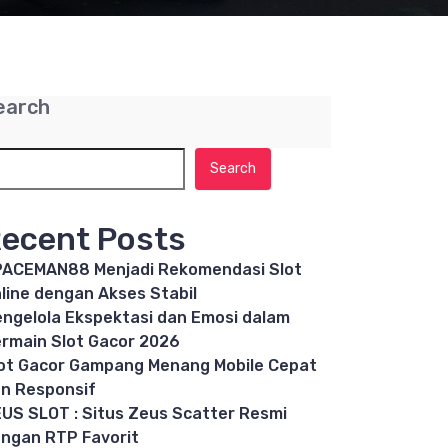
earch
Search
ecent Posts
ACEMAN88 Menjadi Rekomendasi Slot
line dengan Akses Stabil
ngelola Ekspektasi dan Emosi dalam
rmain Slot Gacor 2026
ot Gacor Gampang Menang Mobile Cepat
n Responsif
US SLOT : Situs Zeus Scatter Resmi
ngan RTP Favorit