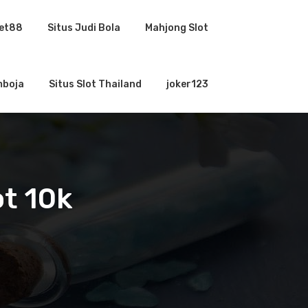
et88
Situs Judi Bola
Mahjong Slot
mboja
Situs Slot Thailand
joker123
ot 10k