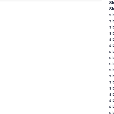
Sl
Sl
sl
sl
sl
sl
sl
sl
sl
sl
sl
sl
sl
sl
sl
sl
sl
sl
sl