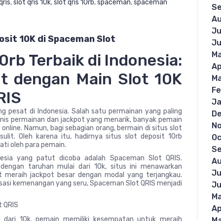
qris
,
slot qris 10k
,
slot qris 10rb
,
spaceman
,
spaceman
S
Au
Ju
osit 10K di Spaceman Slot
Ju
Ma
0rb Terbaik di Indonesia:
Ap
 dengan Main Slot 10K
Ma
Fe
RIS
Ja
ng pesat di Indonesia. Salah satu permainan yang paling
D
 jenis permainan dan jackpot yang menarik, banyak pemain
N
nline. Namun, bagi sebagian orang, bermain di situs slot
lit. Oleh karena itu, hadirnya situs slot deposit 10rb
Oc
ti oleh para pemain.
S
nesia yang patut dicoba adalah Spaceman Slot QRIS.
Au
 dengan taruhan mulai dari 10k, situs ini menawarkan
Ju
 meraih jackpot besar dengan modal yang terjangkau.
asi kemenangan yang seru, Spaceman Slot QRIS menjadi
Ju
Ma
t QRIS
Ap
 dari 10k, pemain memiliki kesempatan untuk meraih
Ma