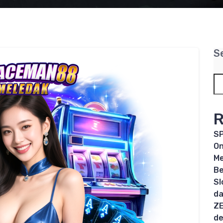
S
R
SP
On
Me
Be
Sl
da
ZE
de