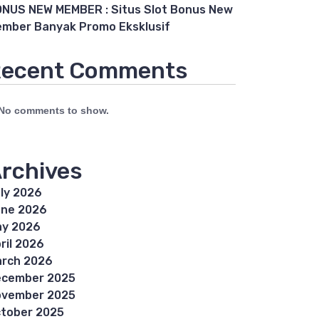
NUS NEW MEMBER : Situs Slot Bonus New
mber Banyak Promo Eksklusif
ecent Comments
No comments to show.
rchives
ly 2026
ne 2026
y 2026
ril 2026
rch 2026
ecember 2025
ovember 2025
tober 2025