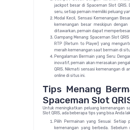
jackpot besar di Spaceman Slot QRIS. 
seru, setiap pemain memiliki peluang y
Modal Kecil, Sensasi Kemenangan Besar
kemenangan besar meskipun dengan 
ditawarkan, pemain dapat memperbesar
Gampang Menang: Spaceman Slot QRIS d
RTP (Return to Player) yang menguntu
meraih kemenangan saat bermain di situs
Pengalaman Bermain yang Seru: Dengan 
inovatif, pemain akan merasakan peng
QRIS. Nikmati sensasi kemenangan di an
online di situs ini.
Tips Menang Berma
Spaceman Slot QRI
Untuk meningkatkan peluang kemenangan saa
Slot QRIS, ada beberapa tips yang bisa Anda la
Pilih Permainan yang Sesuai: Setiap 
kemenangan yang berbeda. Sebelum mu