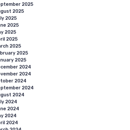
eptember 2025
gust 2025
ly 2025
ne 2025
y 2025
ril 2025
rch 2025
bruary 2025
nuary 2025
ecember 2024
ovember 2024
tober 2024
eptember 2024
gust 2024
ly 2024
ne 2024
y 2024
ril 2024
rch 2024