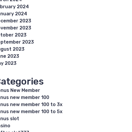
bruary 2024
nuary 2024
ecember 2023
ovember 2023
tober 2023
eptember 2023
gust 2023
ne 2023
y 2023
ategories
onus New Member
nus new member 100
nus new member 100 to 3x
nus new member 100 to 5x
nus slot
sino