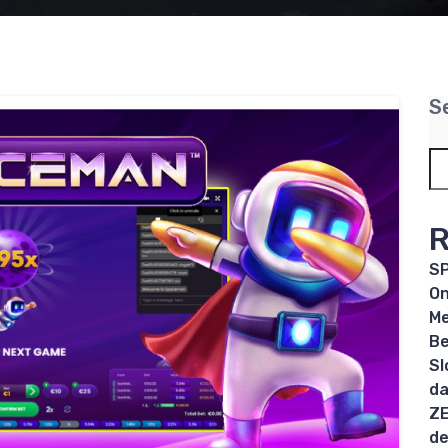
S
R
SP
On
Me
Be
Sl
da
ZE
de