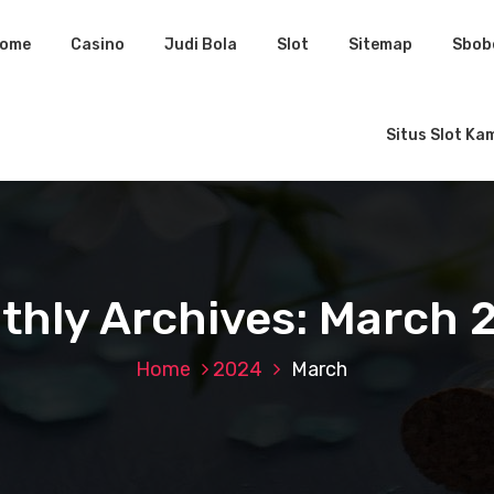
ome
Casino
Judi Bola
Slot
Sitemap
Sbob
Situs Slot Ka
thly Archives: March 
Home
2024
March