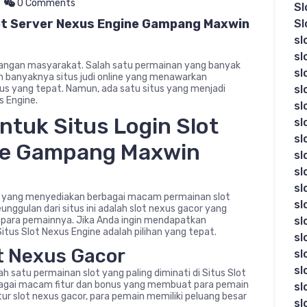
0 Comments
Sl
Slot Server Nexus Engine Gampang Maxwin
Sl
sl
sl
 kalangan masyarakat. Salah satu permainan yang banyak
sl
n banyaknya situs judi online yang menawarkan
sl
itus yang tepat. Namun, ada satu situs yang menjadi
s Engine.
sl
tuk Situs Login Slot
sl
sl
ne Gampang Maxwin
sl
sl
sl
line yang menyediakan berbagai macam permainan slot
sl
nggulan dari situs ini adalah slot nexus gacor yang
sl
para pemainnya. Jika Anda ingin mendapatkan
tus Slot Nexus Engine adalah pilihan yang tepat.
sl
t Nexus Gacor
sl
sl
h satu permainan slot yang paling diminati di Situs Slot
bagai macam fitur dan bonus yang membuat para pemain
sl
tur slot nexus gacor, para pemain memiliki peluang besar
sl