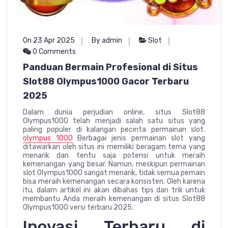
On 23 Apr 2025
By admin
Slot
0 Comments
Panduan Bermain Profesional di Situs
Slot88 Olympus1000 Gacor Terbaru
2025
Dalam dunia perjudian online, situs Slot88
Olympus1000 telah menjadi salah satu situs yang
paling populer di kalangan pecinta permainan slot.
olympus 1000
Berbagai jenis permainan slot yang
ditawarkan oleh situs ini memiliki beragam tema yang
menarik dan tentu saja potensi untuk meraih
kemenangan yang besar. Namun, meskipun permainan
slot Olympus1000 sangat menarik, tidak semua pemain
bisa meraih kemenangan secara konsisten. Oleh karena
itu, dalam artikel ini akan dibahas tips dan trik untuk
membantu Anda meraih kemenangan di situs Slot88
Olympus1000 versi terbaru 2025.
Inovasi Terbaru di