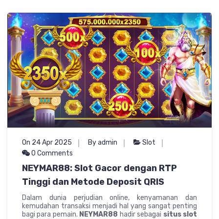
On 24 Apr 2025
By admin
Slot
0 Comments
NEYMAR88: Slot Gacor dengan RTP
Tinggi dan Metode Deposit QRIS
Dalam dunia perjudian online, kenyamanan dan
kemudahan transaksi menjadi hal yang sangat penting
bagi para pemain.
NEYMAR88
hadir sebagai
situs slot