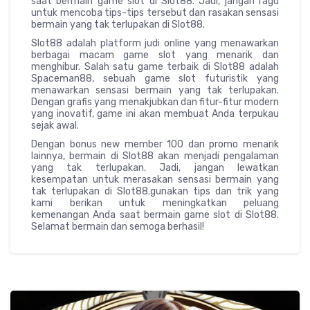
saat bermain game slot di Slot88. Jadi, jangan ragu
untuk mencoba tips-tips tersebut dan rasakan sensasi
bermain yang tak terlupakan di Slot88.
Slot88 adalah platform judi online yang menawarkan
berbagai macam game slot yang menarik dan
menghibur. Salah satu game terbaik di Slot88 adalah
Spaceman88, sebuah game slot futuristik yang
menawarkan sensasi bermain yang tak terlupakan.
Dengan grafis yang menakjubkan dan fitur-fitur modern
yang inovatif, game ini akan membuat Anda terpukau
sejak awal.
Dengan bonus new member 100 dan promo menarik
lainnya, bermain di Slot88 akan menjadi pengalaman
yang tak terlupakan. Jadi, jangan lewatkan
kesempatan untuk merasakan sensasi bermain yang
tak terlupakan di Slot88.gunakan tips dan trik yang
kami berikan untuk meningkatkan peluang
kemenangan Anda saat bermain game slot di Slot88.
Selamat bermain dan semoga berhasil!