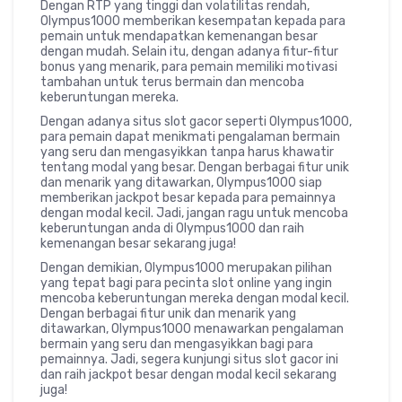
Dengan RTP yang tinggi dan volatilitas rendah,
Olympus1000 memberikan kesempatan kepada para
pemain untuk mendapatkan kemenangan besar
dengan mudah. Selain itu, dengan adanya fitur-fitur
bonus yang menarik, para pemain memiliki motivasi
tambahan untuk terus bermain dan mencoba
keberuntungan mereka.
Dengan adanya situs slot gacor seperti Olympus1000,
para pemain dapat menikmati pengalaman bermain
yang seru dan mengasyikkan tanpa harus khawatir
tentang modal yang besar. Dengan berbagai fitur unik
dan menarik yang ditawarkan, Olympus1000 siap
memberikan jackpot besar kepada para pemainnya
dengan modal kecil. Jadi, jangan ragu untuk mencoba
keberuntungan anda di Olympus1000 dan raih
kemenangan besar sekarang juga!
Dengan demikian, Olympus1000 merupakan pilihan
yang tepat bagi para pecinta slot online yang ingin
mencoba keberuntungan mereka dengan modal kecil.
Dengan berbagai fitur unik dan menarik yang
ditawarkan, Olympus1000 menawarkan pengalaman
bermain yang seru dan mengasyikkan bagi para
pemainnya. Jadi, segera kunjungi situs slot gacor ini
dan raih jackpot besar dengan modal kecil sekarang
juga!