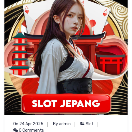
On 24 Apr 2025
By admin
Slot
0 Comments