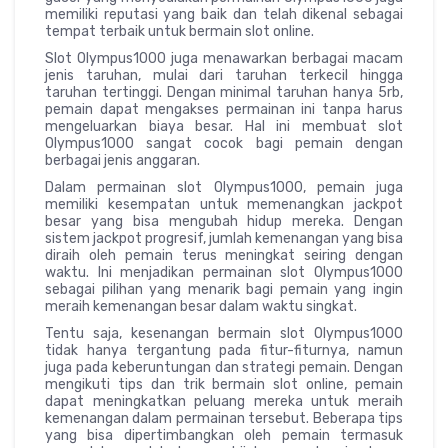
memiliki reputasi yang baik dan telah dikenal sebagai
tempat terbaik untuk bermain slot online.
Slot Olympus1000 juga menawarkan berbagai macam
jenis taruhan, mulai dari taruhan terkecil hingga
taruhan tertinggi. Dengan minimal taruhan hanya 5rb,
pemain dapat mengakses permainan ini tanpa harus
mengeluarkan biaya besar. Hal ini membuat slot
Olympus1000 sangat cocok bagi pemain dengan
berbagai jenis anggaran.
Dalam permainan slot Olympus1000, pemain juga
memiliki kesempatan untuk memenangkan jackpot
besar yang bisa mengubah hidup mereka. Dengan
sistem jackpot progresif, jumlah kemenangan yang bisa
diraih oleh pemain terus meningkat seiring dengan
waktu. Ini menjadikan permainan slot Olympus1000
sebagai pilihan yang menarik bagi pemain yang ingin
meraih kemenangan besar dalam waktu singkat.
Tentu saja, kesenangan bermain slot Olympus1000
tidak hanya tergantung pada fitur-fiturnya, namun
juga pada keberuntungan dan strategi pemain. Dengan
mengikuti tips dan trik bermain slot online, pemain
dapat meningkatkan peluang mereka untuk meraih
kemenangan dalam permainan tersebut. Beberapa tips
yang bisa dipertimbangkan oleh pemain termasuk