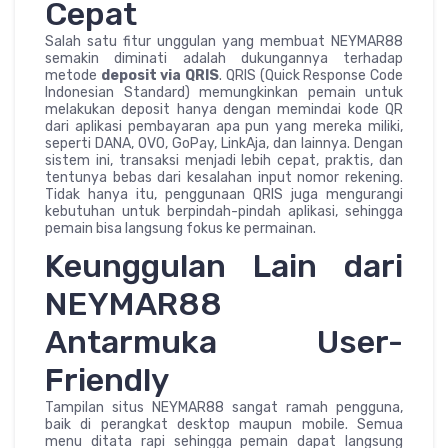
Cepat
Salah satu fitur unggulan yang membuat NEYMAR88
semakin diminati adalah dukungannya terhadap
metode
deposit via QRIS
. QRIS (Quick Response Code
Indonesian Standard) memungkinkan pemain untuk
melakukan deposit hanya dengan memindai kode QR
dari aplikasi pembayaran apa pun yang mereka miliki,
seperti DANA, OVO, GoPay, LinkAja, dan lainnya. Dengan
sistem ini, transaksi menjadi lebih cepat, praktis, dan
tentunya bebas dari kesalahan input nomor rekening.
Tidak hanya itu, penggunaan QRIS juga mengurangi
kebutuhan untuk berpindah-pindah aplikasi, sehingga
pemain bisa langsung fokus ke permainan.
Keunggulan Lain dari
NEYMAR88
Antarmuka User-
Friendly
Tampilan situs NEYMAR88 sangat ramah pengguna,
baik di perangkat desktop maupun mobile. Semua
menu ditata rapi sehingga pemain dapat langsung