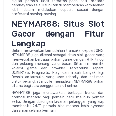
digital, pemain tidak terbatas pada satu metode
pembayaran saja. Hal ini tentu memberikan kemudahan
lebih dalam melakukan deposit sesuai dengan
preferensi masing-masing.
NEYMAR88: Situs Slot
Gacor dengan Fitur
Lengkap
Selain menawarkan kemudahan transaksi deposit QRIS,
NEYMAR88 juga dikenal sebagai situs slot gacor yang
menyediakan berbagai pilihan game dengan RTP tinggi
dan peluang menang yang besar. Situs ini memiliki
koleksi game dari provider terkemuka seperti
JOKER123, Pragmatic Play, dan masih banyak lagi.
Desain antarmuka yang user-friendly dan optimasi
untuk perangkat mobile menjadikan NEYMAR88 pilihan
utama bagi para penggemar slot online.
NEYMAR88 juga menawarkan berbagai bonus dan
promosi menarik bagi pemain baru maupun pemain
setia. Dengan dukungan layanan pelanggan yang siap
membantu 24/7, pemain bisa merasa lebih nyaman
dan aman selama bermain.