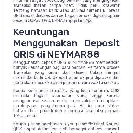
Fitur ini sangat cocok bagi pemain yang menginginkan
transaksi instan tanpa ribet. Tidak perlu khawatir
tentang batasan bank atau aplikasi tertentu, karena
QRIS dapat diakses dari berbagai dompet digital populer
seperti GoPay, OVO, DANA, hingga LinkAja.
Keuntungan
Menggunakan Deposit
QRIS di NEYMAR88
Menggunakan deposit QRIS di NEYMAR88 memberikan
banyak keuntungan bagi para pemain. Pertama, proses
transaksi yang cepat dan efisien. Cukup dengan
memindai kode QR, deposit akan segera diproses dan
dana akan masuk ke akun pemain dalam waktu singkat.
Kedua, keamanan transaksi yang lebih terjamin. QRIS
memiliki tingkat keamanan yang tinggi karena
menggunakan sistem enkripsi dan validasi dari aplikasi
pembayaran yang terintegrasi. Hal ini memastikan
bahwa data pribadi dan informasi transaksi pemain
tetap aman.
Ketiga, pilihan pembayaran yang lebih fleksibel. Karena
QRIS dapat digunakan oleh berbagai aplikasi dompet