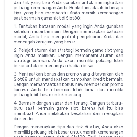
dan trik yang bisa Anda gunakan untuk meningkatkan
peluang kemenangan Anda. Berikut ini adalah beberapa
tips yang bisa membantu Anda meraih kemenangan
saat bermain game slot di Slot88:
1. Tentukan batasan modal yang ingin Anda gunakan
sebelum mulai bermain. Dengan menetapkan batasan
modal, Anda bisa mengontrol pengeluaran Anda dan
mencegah kerugian yang besar.
2. Pelajari aturan dan strategi bermain game slot yang
ingin Anda mainkan. Dengan memahami aturan dan
strategi bermain, Anda akan memiliki peluang lebih
besar untuk memenangkan hadiah besar.
3. Manfaatkan bonus dan promo yang ditawarkan oleh
Slot88 untuk mendapatkan tambahan kredit bermain.
Dengan memanfaatkan bonus new member dan promo
lainnya, Anda bisa bermain lebih lama dan memiliki
peluang lebih besar untuk menang.
4. Bermain dengan sabar dan tenang. Jangan terburu-
buru saat bermain game slot, karena hal itu bisa
membuat Anda melakukan kesalahan dan merugikan
diri sendiri.
Dengan menerapkan tips dan trik di atas, Anda akan
memiliki peluang lebih besar untuk meraih kemenangan