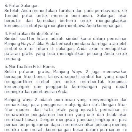
3. Putar Gulungan
Setelah Anda menentukan taruhan dan garis pembayaran, klik
tombol putar untuk memulai permainan. Gulungan akan
berputar dan kemudian berhenti untuk mengungkapkan
kombinasi simbol yang mungkin membawa Anda kemenangan.
4. Perhatikan Simbol Scatter
Simbol scatter hitam adalah simbol kunci dalam permainan
Mahjong Ways 2. Jika Anda berhasil mendapatkan tiga atau lebih
simbol scatter hitam di gulungan, Anda akan mendapatkan
putaran gratis yang bisa meningkatkan peluang Anda untuk
menang.
5. Manfaatkan Fitur Bonus
Selain putaran gratis, Mahjong Ways 2 juga menawarkan
berbagai fitur bonus lainnya, seperti simbol liar yang dapat
menggantikan simbol lain untuk membentuk kombinasi
kemenangan dan pengganda kemenangan yang dapat
meningkatkan pembayaran Anda.
Mahjong Ways 2 adalah permainan yang menyenangkan dan
menarik bagi para penggemar mahjong dan slot. Dengan fitur-
fitur modern dan tata letak yang inovatif, permainan ini
menawarkan pengalaman bermain yang unik dan tidak akan
membuat bosan. Dengan mengikuti panduan lengkap ini, para
pemain berpengalaman dapat memaksimalkan peluang menang
mereka dan meraih kemenangan besar dalam permainan ini.