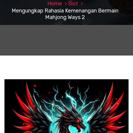
Home
Slot
Mengungkap Rahasia Kemenangan Bermain
Mahjong Ways 2