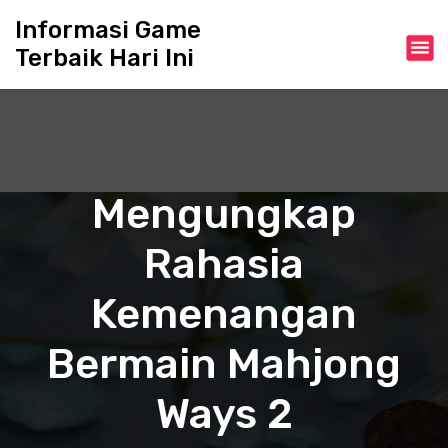
S
Informasi Game
k
Terbaik Hari Ini
i
p
t
o
c
o
n
Mengungkap
t
e
Rahasia
n
t
Kemenangan
Bermain Mahjong
Ways 2