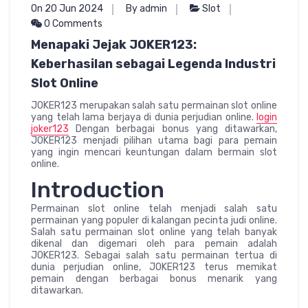
On 20 Jun 2024
By admin
Slot
0 Comments
Menapaki Jejak JOKER123:
Keberhasilan sebagai Legenda Industri
Slot Online
JOKER123 merupakan salah satu permainan slot online
yang telah lama berjaya di dunia perjudian online.
login
joker123
Dengan berbagai bonus yang ditawarkan,
JOKER123 menjadi pilihan utama bagi para pemain
yang ingin mencari keuntungan dalam bermain slot
online.
Introduction
Permainan slot online telah menjadi salah satu
permainan yang populer di kalangan pecinta judi online.
Salah satu permainan slot online yang telah banyak
dikenal dan digemari oleh para pemain adalah
JOKER123. Sebagai salah satu permainan tertua di
dunia perjudian online, JOKER123 terus memikat
pemain dengan berbagai bonus menarik yang
ditawarkan.