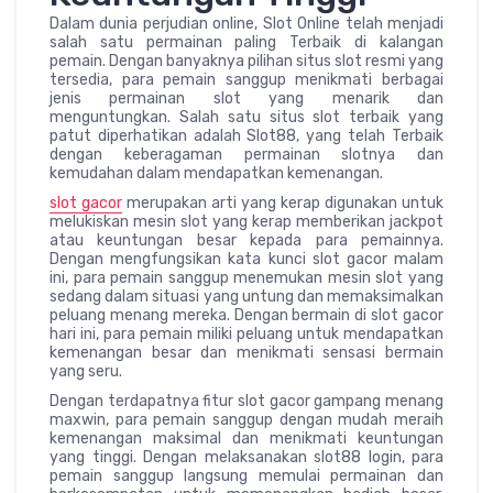
Dalam dunia perjudian online, Slot Online telah menjadi
salah satu permainan paling Terbaik di kalangan
pemain. Dengan banyaknya pilihan situs slot resmi yang
tersedia, para pemain sanggup menikmati berbagai
jenis permainan slot yang menarik dan
menguntungkan. Salah satu situs slot terbaik yang
patut diperhatikan adalah Slot88, yang telah Terbaik
dengan keberagaman permainan slotnya dan
kemudahan dalam mendapatkan kemenangan.
slot gacor
merupakan arti yang kerap digunakan untuk
melukiskan mesin slot yang kerap memberikan jackpot
atau keuntungan besar kepada para pemainnya.
Dengan mengfungsikan kata kunci slot gacor malam
ini, para pemain sanggup menemukan mesin slot yang
sedang dalam situasi yang untung dan memaksimalkan
peluang menang mereka. Dengan bermain di slot gacor
hari ini, para pemain miliki peluang untuk mendapatkan
kemenangan besar dan menikmati sensasi bermain
yang seru.
Dengan terdapatnya fitur slot gacor gampang menang
maxwin, para pemain sanggup dengan mudah meraih
kemenangan maksimal dan menikmati keuntungan
yang tinggi. Dengan melaksanakan slot88 login, para
pemain sanggup langsung memulai permainan dan