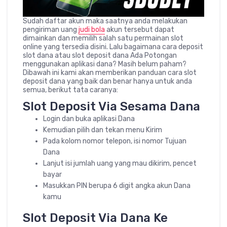
Sudah daftar akun maka saatnya anda melakukan
pengiriman uang
judi bola
akun tersebut dapat
dimainkan dan memilih salah satu permainan slot
online yang tersedia disini. Lalu bagaimana cara deposit
slot dana atau slot deposit dana Ada Potongan
menggunakan aplikasi dana? Masih belum paham?
Dibawah ini kami akan memberikan panduan cara slot
deposit dana yang baik dan benar hanya untuk anda
semua, berikut tata caranya:
Slot Deposit Via Sesama Dana
Login dan buka aplikasi Dana
Kemudian pilih dan tekan menu Kirim
Pada kolom nomor telepon, isi nomor Tujuan
Dana
Lanjut isi jumlah uang yang mau dikirim, pencet
bayar
Masukkan PIN berupa 6 digit angka akun Dana
kamu
Slot Deposit Via Dana Ke