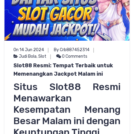
On 14 Jun 2024
By Crb887452314
Judi Bola
,
Slot
0 Comments
Slot88 Resmi: Tempat Terbaik untuk
Memenangkan Jackpot Malam ini
Situs Slot88 Resmi
Menawarkan
Kesempatan Menang
Besar Malam ini dengan
Keuntungan Tinggi