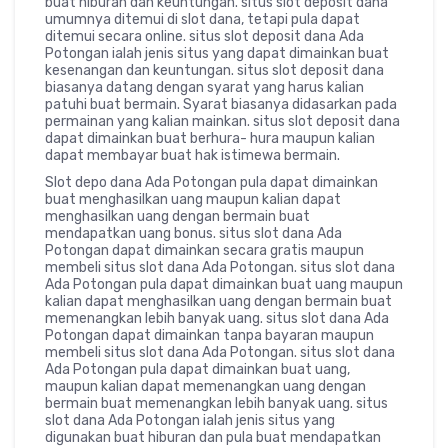
buat hiburan dan keuntungan. situs slot deposit dana
umumnya ditemui di slot dana, tetapi pula dapat
ditemui secara online. situs slot deposit dana Ada
Potongan ialah jenis situs yang dapat dimainkan buat
kesenangan dan keuntungan. situs slot deposit dana
biasanya datang dengan syarat yang harus kalian
patuhi buat bermain. Syarat biasanya didasarkan pada
permainan yang kalian mainkan. situs slot deposit dana
dapat dimainkan buat berhura- hura maupun kalian
dapat membayar buat hak istimewa bermain.
Slot depo dana Ada Potongan pula dapat dimainkan
buat menghasilkan uang maupun kalian dapat
menghasilkan uang dengan bermain buat
mendapatkan uang bonus. situs slot dana Ada
Potongan dapat dimainkan secara gratis maupun
membeli situs slot dana Ada Potongan. situs slot dana
Ada Potongan pula dapat dimainkan buat uang maupun
kalian dapat menghasilkan uang dengan bermain buat
memenangkan lebih banyak uang. situs slot dana Ada
Potongan dapat dimainkan tanpa bayaran maupun
membeli situs slot dana Ada Potongan. situs slot dana
Ada Potongan pula dapat dimainkan buat uang,
maupun kalian dapat memenangkan uang dengan
bermain buat memenangkan lebih banyak uang. situs
slot dana Ada Potongan ialah jenis situs yang
digunakan buat hiburan dan pula buat mendapatkan