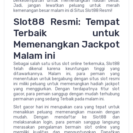
berkesempatan untuk memenangkan hadiah besar.
Jadi, jangan lewatkan peluang untuk meraih
kemenangan besar malam ini di Situs Slot88 Resmi!
Slot88 Resmi: Tempat
Terbaik untuk
Memenangkan Jackpot
Malam ini
Sebagai salah satu situs slot online terkemuka, Slot88
telah dikenal karena keuntungan tinggi yang
ditawarkannya. Malam ini, para pemain yang
menentukan untuk bergabung dengan situs slot resmi
ini miliki peluang untuk memenangkan hadiah jackpot
yang menggiurkan. Dengan terdapatnya fitur slot
gacor, para pemain sanggup dengan mudah terhubung
permainan yang sedang Terbaik pada malam ini.
Slot gacor hari ini merupakan cara yang tepat untuk
menaikkan peluang memenangkan maxwin dengan
mudah. Dengan mendaftar ke Slot88 dan
melaksanakan login, para pemain sanggup langsung
merasakan pengalaman bermain slot online yang
memiliki kualitas dan menguntungkan. Dapatkan