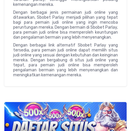
kemenangan mereka.
Dengan berbagai jenis permainan judi online yang
ditawarkan, Sbobet Parlay menjadi pilihan yang tepat
bagi para pemain judi online yang ingin mencoba
peruntungan mereka. Dengan bermain di Sbobet Parlay,
para pemain judi online bisa memperoleh keuntungan
dan pengalaman bermain yang lebih menyenangkan.
Dengan berbagai link alternatif Sbobet Parlay yang
tersedia, para pemain judi online dapat memilih situs
judi online yang sesuai dengan kebutuhan dan keinginan
mereka. Dengan bergabung di situs judi online yang
tepat, para pemain judi online bisa memperoleh
pengalaman bermain yang lebih menyenangkan dan
meningkatkan kemenangan mereka.