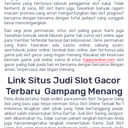
ternama yang tentunya seluruh penggemar slot sukai. Tidak
berhenti di sana, BO slot Kami juga tawarkan banyak ragam
macam promosi yang amat menguntungkan dan slot progresif
bersama dengan bersama dengan total jackpot yang sungguh
besar mencengangkan.
Dari segi jenis permainan, situs slot paling gacor Kami juga
tawarkan banyak sekali hiburan game tak cuma slot online agar
para member terhindar berasal dari kebosanan. Jenis permainan
yang Kami tawrakan ada casino online, sabung ayam,
sportsbook, poker online, tembak ikan, online, dan tentunya ada
game judi slot gacor yang ringan menang. Rasakan lah keseruan
bermain game judi online cuma di situs
happywokwi.com
slot
gacor paling baik pada hari ini bersama dengan bersama dengan
aman, terpercaya, dan ringan menang.
Link Situs Judi Slot Gacor
Terbaru Gampang Menang
Perlu Anda ketahui tidak sedikit para pemain Slot Tergacor Uang
Asli yang baru saja terjun bermain Situs Slot Online Terbaik No 1
Indonesia dirugikan oleh pihak yang tidak bertanggung jawab,
akibat salah menentukan Situs Daftar Judi Slot Sering Jackpot.
oleh dikarenakan itu, tidak cuman paham langkah bermain Anda
juga harusmengetahui langkah menentukan Game Judi Slot