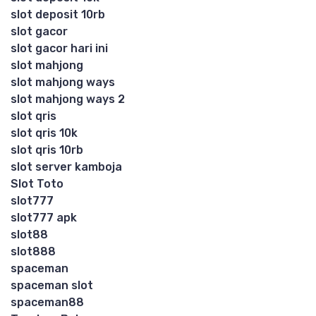
slot deposit 10rb
slot gacor
slot gacor hari ini
slot mahjong
slot mahjong ways
slot mahjong ways 2
slot qris
slot qris 10k
slot qris 10rb
slot server kamboja
Slot Toto
slot777
slot777 apk
slot88
slot888
spaceman
spaceman slot
spaceman88