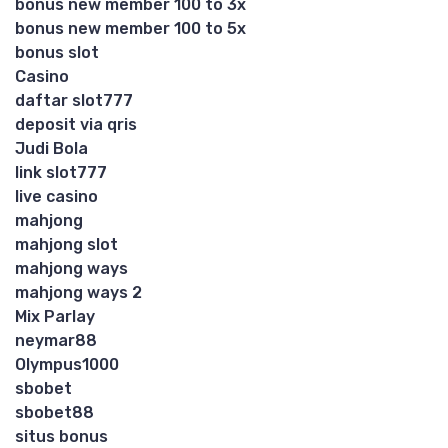
bonus new member 100 to 3x
bonus new member 100 to 5x
bonus slot
Casino
daftar slot777
deposit via qris
Judi Bola
link slot777
live casino
mahjong
mahjong slot
mahjong ways
mahjong ways 2
Mix Parlay
neymar88
Olympus1000
sbobet
sbobet88
situs bonus