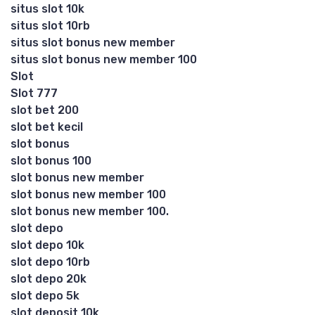
situs slot 10k
situs slot 10rb
situs slot bonus new member
situs slot bonus new member 100
Slot
Slot 777
slot bet 200
slot bet kecil
slot bonus
slot bonus 100
slot bonus new member
slot bonus new member 100
slot bonus new member 100.
slot depo
slot depo 10k
slot depo 10rb
slot depo 20k
slot depo 5k
slot deposit 10k