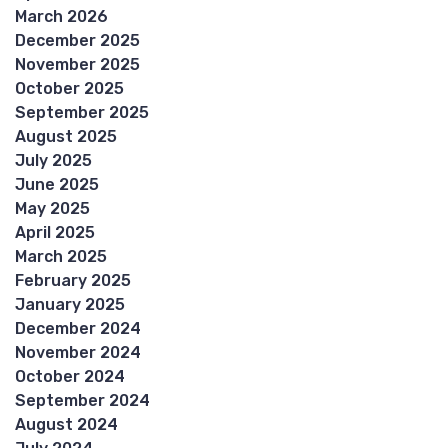
March 2026
December 2025
November 2025
October 2025
September 2025
August 2025
July 2025
June 2025
May 2025
April 2025
March 2025
February 2025
January 2025
December 2024
November 2024
October 2024
September 2024
August 2024