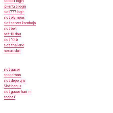
sbobet login
joker123 login
slot777 login
slot olympus
slot server kamboja
slot bet
bet 10 ribu
slot 10rb
slot thailand
nexus slot
slot gacor
spaceman
slot depo qris
Slot bonus
slot gacor hari ini
sbobet