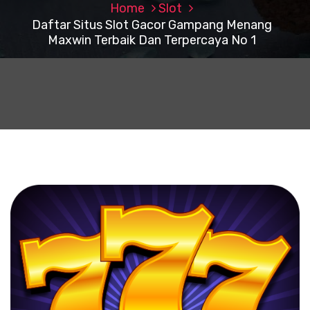
Home
Slot
Daftar Situs Slot Gacor Gampang Menang
Maxwin Terbaik Dan Terpercaya No 1