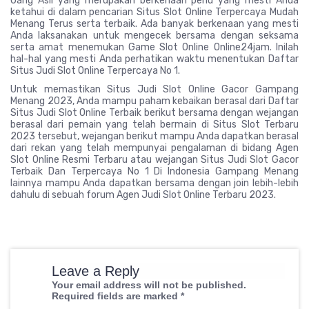
Uang Asli yang merupakan berkenaan perlu yang mesti Anda
ketahui di dalam pencarian Situs Slot Online Terpercaya Mudah
Menang Terus serta terbaik. Ada banyak berkenaan yang mesti
Anda laksanakan untuk mengecek bersama dengan seksama
serta amat menemukan Game Slot Online Online24jam. Inilah
hal-hal yang mesti Anda perhatikan waktu menentukan Daftar
Situs Judi Slot Online Terpercaya No 1.
Untuk memastikan Situs Judi Slot Online Gacor Gampang
Menang 2023, Anda mampu paham kebaikan berasal dari Daftar
Situs Judi Slot Online Terbaik berikut bersama dengan wejangan
berasal dari pemain yang telah bermain di Situs Slot Terbaru
2023 tersebut, wejangan berikut mampu Anda dapatkan berasal
dari rekan yang telah mempunyai pengalaman di bidang Agen
Slot Online Resmi Terbaru atau wejangan Situs Judi Slot Gacor
Terbaik Dan Terpercaya No 1 Di Indonesia Gampang Menang
lainnya mampu Anda dapatkan bersama dengan join lebih-lebih
dahulu di sebuah forum Agen Judi Slot Online Terbaru 2023.
Leave a Reply
Your email address will not be published.
Required fields are marked
*