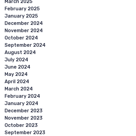
March 2025
February 2025
January 2025
December 2024
November 2024
October 2024
September 2024
August 2024
July 2024
June 2024
May 2024
April 2024
March 2024
February 2024
January 2024
December 2023
November 2023
October 2023
September 2023