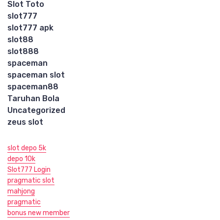
Slot Toto
slot777
slot777 apk
slot88
slot888
spaceman
spaceman slot
spaceman88
Taruhan Bola
Uncategorized
zeus slot
slot depo 5k
depo 10k
Slot777 Login
pragmatic slot
mahjong
pragmatic
bonus new member