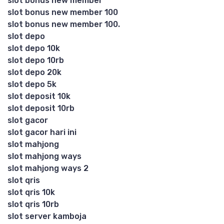
slot bonus new member
slot bonus new member 100
slot bonus new member 100.
slot depo
slot depo 10k
slot depo 10rb
slot depo 20k
slot depo 5k
slot deposit 10k
slot deposit 10rb
slot gacor
slot gacor hari ini
slot mahjong
slot mahjong ways
slot mahjong ways 2
slot qris
slot qris 10k
slot qris 10rb
slot server kamboja