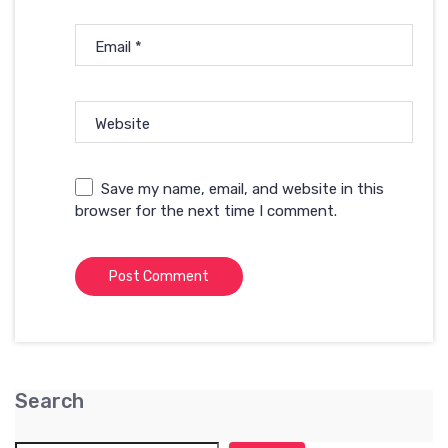
Email
*
Website
Save my name, email, and website in this
browser for the next time I comment.
Search