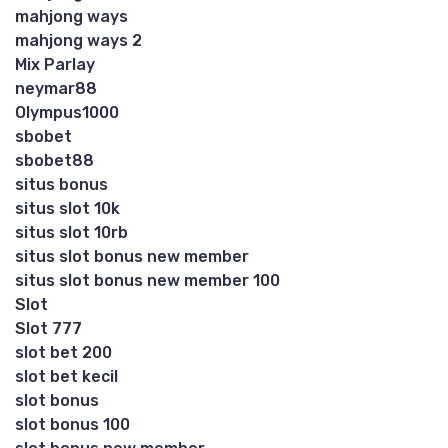
mahjong ways
mahjong ways 2
Mix Parlay
neymar88
Olympus1000
sbobet
sbobet88
situs bonus
situs slot 10k
situs slot 10rb
situs slot bonus new member
situs slot bonus new member 100
Slot
Slot 777
slot bet 200
slot bet kecil
slot bonus
slot bonus 100