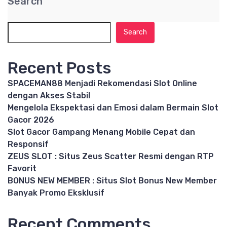
Search
Search
Recent Posts
SPACEMAN88 Menjadi Rekomendasi Slot Online
dengan Akses Stabil
Mengelola Ekspektasi dan Emosi dalam Bermain Slot
Gacor 2026
Slot Gacor Gampang Menang Mobile Cepat dan
Responsif
ZEUS SLOT : Situs Zeus Scatter Resmi dengan RTP
Favorit
BONUS NEW MEMBER : Situs Slot Bonus New Member
Banyak Promo Eksklusif
Recent Comments