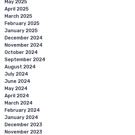
May 2025
April 2025
March 2025
February 2025
January 2025
December 2024
November 2024
October 2024
September 2024
August 2024
July 2024
June 2024
May 2024
April 2024
March 2024
February 2024
January 2024
December 2023
November 2023