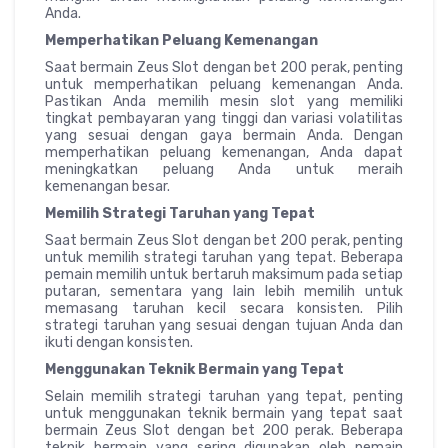
Anda.
Memperhatikan Peluang Kemenangan
Saat bermain Zeus Slot dengan bet 200 perak, penting
untuk memperhatikan peluang kemenangan Anda.
Pastikan Anda memilih mesin slot yang memiliki
tingkat pembayaran yang tinggi dan variasi volatilitas
yang sesuai dengan gaya bermain Anda. Dengan
memperhatikan peluang kemenangan, Anda dapat
meningkatkan peluang Anda untuk meraih
kemenangan besar.
Memilih Strategi Taruhan yang Tepat
Saat bermain Zeus Slot dengan bet 200 perak, penting
untuk memilih strategi taruhan yang tepat. Beberapa
pemain memilih untuk bertaruh maksimum pada setiap
putaran, sementara yang lain lebih memilih untuk
memasang taruhan kecil secara konsisten. Pilih
strategi taruhan yang sesuai dengan tujuan Anda dan
ikuti dengan konsisten.
Menggunakan Teknik Bermain yang Tepat
Selain memilih strategi taruhan yang tepat, penting
untuk menggunakan teknik bermain yang tepat saat
bermain Zeus Slot dengan bet 200 perak. Beberapa
teknik bermain yang sering digunakan oleh pemain