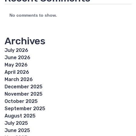
No comments to show.
Archives
July 2026
June 2026
May 2026
April 2026
March 2026
December 2025
November 2025
October 2025
September 2025
August 2025
July 2025
June 2025