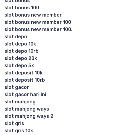
slot bonus
slot bonus 100
slot bonus new member
slot bonus new member 100
slot bonus new member 100.
slot depo
slot depo 10k
slot depo 10rb
slot depo 20k
slot depo 5k
slot deposit 10k
slot deposit 10rb
slot gacor
slot gacor hari ini
slot mahjong
slot mahjong ways
slot mahjong ways 2
slot qris
slot qris 10k