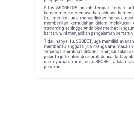
Situs SBOBET88 adalah tempat terbaik un
karena mereka menawarkan peluang kemenanga
itu, mereka juga menyediakan banyak opsi
memberikan kemudahan dalam melakukan dep
streaming sehingga Anda bisa melihat langsung
bertaruh. Ini menjadikan pengalaman bertaru
Tidak hanya itu, SBOBET juga memiliki layana
membantu anggota jika mengalami masalah at
tersebut membuat SBOBET menjadi salah satu 
pecinta judi online di seluruh dunia. Jadi, a
dan nyaman, kami jamin, SBOBET adalah situ
gunakan.