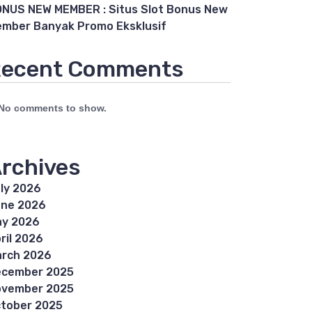
NUS NEW MEMBER : Situs Slot Bonus New
mber Banyak Promo Eksklusif
ecent Comments
No comments to show.
rchives
ly 2026
ne 2026
y 2026
ril 2026
rch 2026
ecember 2025
ovember 2025
tober 2025