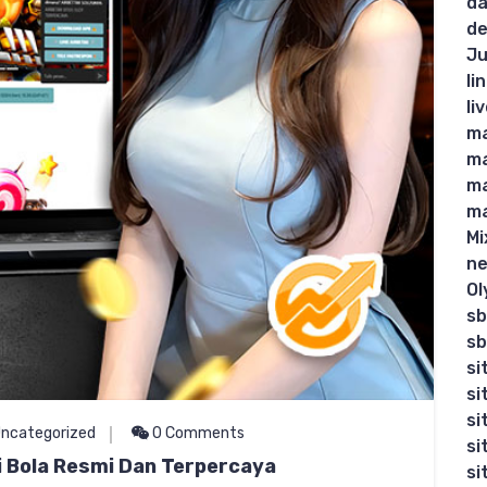
da
de
Ju
li
li
m
ma
ma
ma
Mi
n
Ol
sb
s
si
si
si
ncategorized
0 Comments
si
i Bola Resmi Dan Terpercaya
si