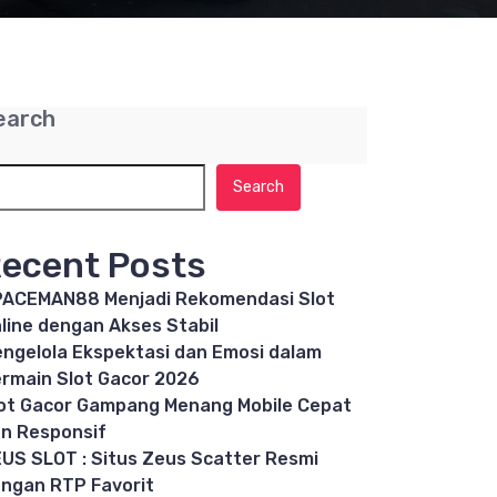
earch
Search
ecent Posts
ACEMAN88 Menjadi Rekomendasi Slot
line dengan Akses Stabil
ngelola Ekspektasi dan Emosi dalam
rmain Slot Gacor 2026
ot Gacor Gampang Menang Mobile Cepat
n Responsif
US SLOT : Situs Zeus Scatter Resmi
ngan RTP Favorit