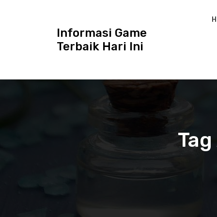
S
k
H
i
Informasi Game
p
Terbaik Hari Ini
t
o
c
o
n
t
e
n
Tag
t