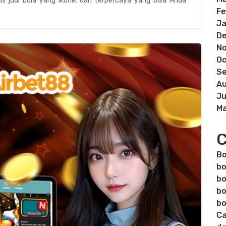
s judi bola yang ikonik dan terpercaya yang bisa Anda
Fe
Ja
D
N
Oc
S
Au
Ju
Ma
C
B
bo
bo
bo
bo
Ca