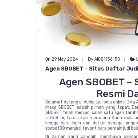
On 29 May 2024
By Ai881156150
Agen SBOBET – Situs Daftar Jud
Agen SBOBET – S
Resmi D
Selamat datang di dunia judi bola online! Jika
maka SBOBET adalah pilihan yang tepat. Deng
SBOBET telah menjadi salah satu agen taruhan
artikel ini, kami akan memandu Anda melalui
hingga cara login dan daftar sebagai angg
sbobet88 menjadi favorit para pemain judi bola
Di zaman yang canggih, membawa pengaruh