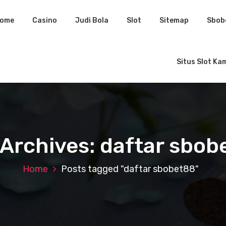
ome
Casino
Judi Bola
Slot
Sitemap
Sbob
Situs Slot Ka
 Archives: daftar sbob
Home
Posts tagged "daftar sbobet88"