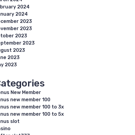
bruary 2024
nuary 2024
ecember 2023
ovember 2023
tober 2023
eptember 2023
gust 2023
ne 2023
y 2023
ategories
onus New Member
nus new member 100
nus new member 100 to 3x
nus new member 100 to 5x
nus slot
sino