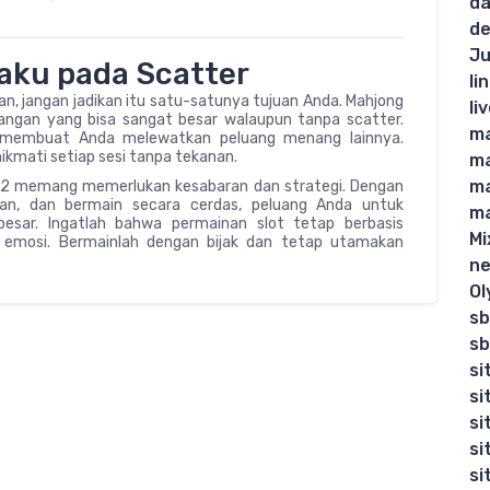
da
de
Ju
paku pada Scatter
li
, jangan jadikan itu satu-satunya tujuan Anda. Mahjong
li
gan yang bisa sangat besar walaupun tanpa scatter.
m
sa membuat Anda melewatkan peluang menang lainnya.
kmati setiap sesi tanpa tekanan.
ma
ma
 2 memang memerlukan kesabaran dan strategi. Dengan
n, dan bermain secara cerdas, peluang Anda untuk
ma
besar. Ingatlah bahwa permainan slot tetap berbasis
Mi
a emosi. Bermainlah dengan bijak dan tetap utamakan
n
Ol
sb
s
si
si
si
si
si