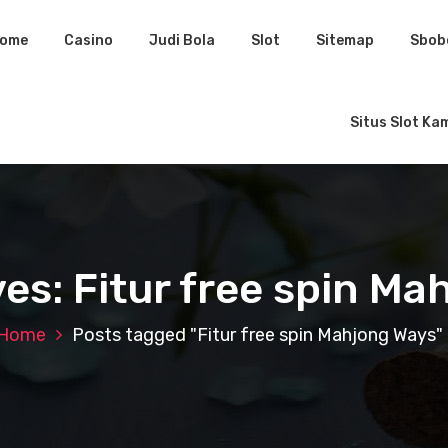
ome
Casino
Judi Bola
Slot
Sitemap
Sbob
Situs Slot Ka
es: Fitur free spin M
Home
Posts tagged "Fitur free spin Mahjong Ways"