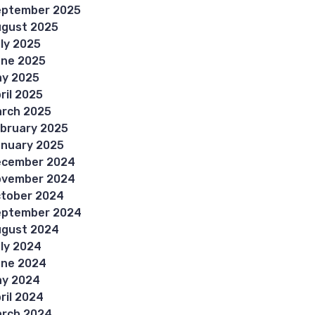
eptember 2025
gust 2025
ly 2025
ne 2025
y 2025
ril 2025
rch 2025
bruary 2025
nuary 2025
ecember 2024
ovember 2024
tober 2024
eptember 2024
gust 2024
ly 2024
ne 2024
y 2024
ril 2024
rch 2024