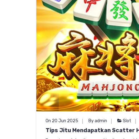
On 20 Jun 2025
By admin
Slot
Tips Jitu Mendapatkan Scatter H