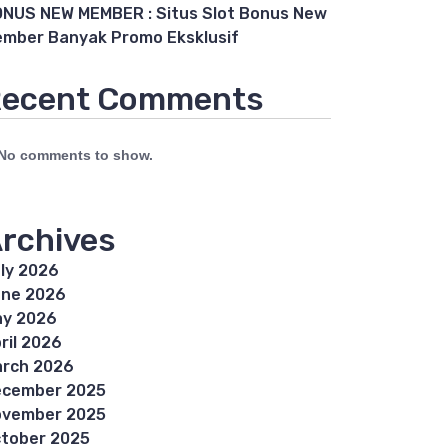
NUS NEW MEMBER : Situs Slot Bonus New
mber Banyak Promo Eksklusif
ecent Comments
No comments to show.
rchives
ly 2026
ne 2026
y 2026
ril 2026
rch 2026
ecember 2025
ovember 2025
tober 2025