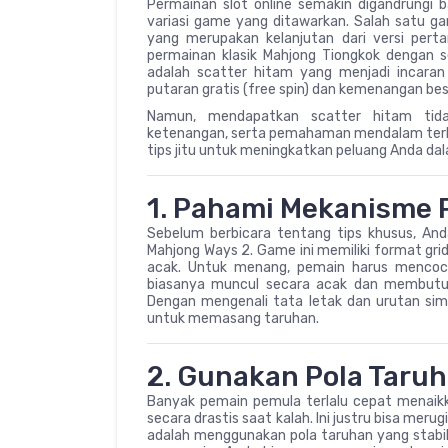
Permainan slot online semakin digandrungi
variasi game yang ditawarkan. Salah satu g
yang merupakan kelanjutan dari versi per
permainan klasik Mahjong Tiongkok dengan s
adalah scatter hitam yang menjadi incara
putaran gratis (free spin) dan kemenangan bes
Namun, mendapatkan scatter hitam tidak
ketenangan, serta pemahaman mendalam terhad
tips jitu untuk meningkatkan peluang Anda d
1. Pahami Mekanisme
Sebelum berbicara tentang tips khusus, A
Mahjong Ways 2. Game ini memiliki format gr
acak. Untuk menang, pemain harus mencocok
biasanya muncul secara acak dan membutuhk
Dengan mengenali tata letak dan urutan si
untuk memasang taruhan.
2. Gunakan Pola Taruh
Banyak pemain pemula terlalu cepat menai
secara drastis saat kalah. Ini justru bisa meru
adalah menggunakan pola taruhan yang stabil