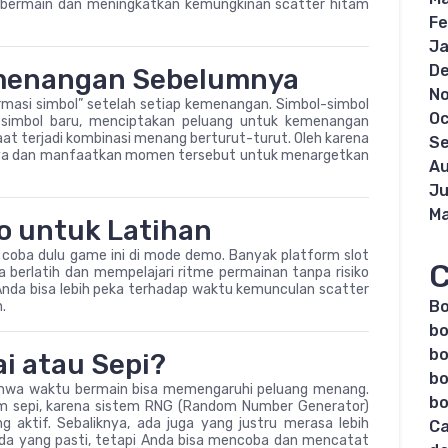
i bermain dan meningkatkan kemungkinan scatter hitam
Fe
Ja
D
emenangan Sebelumnya
N
rmasi simbol” setelah setiap kemenangan. Simbol-simbol
Oc
 simbol baru, menciptakan peluang untuk kemenangan
aat terjadi kombinasi menang berturut-turut. Oleh karena
S
nya dan manfaatkan momen tersebut untuk menargetkan
Au
Ju
Ma
o untuk Latihan
 coba dulu game ini di mode demo. Banyak platform slot
C
 berlatih dan mempelajari ritme permainan tanpa risiko
Anda bisa lebih peka terhadap waktu kemunculan scatter
B
.
bo
bo
i atau Sepi?
bo
hwa waktu bermain bisa memengaruhi peluang menang.
bo
m sepi, karena sistem RNG (Random Number Generator)
ang aktif. Sebaliknya, ada juga yang justru merasa lebih
Ca
ada yang pasti, tetapi Anda bisa mencoba dan mencatat