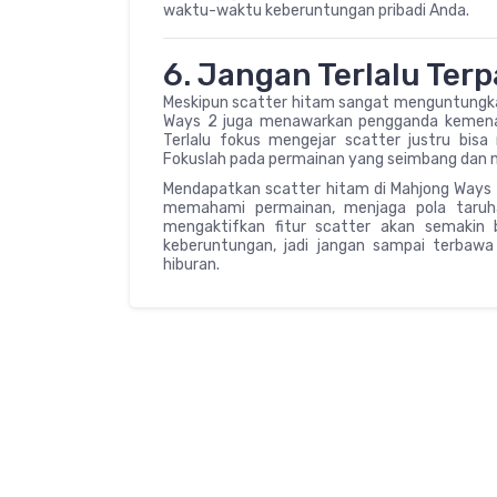
waktu-waktu keberuntungan pribadi Anda.
6. Jangan Terlalu Ter
Meskipun scatter hitam sangat menguntungkan
Ways 2 juga menawarkan pengganda kemenan
Terlalu fokus mengejar scatter justru bi
Fokuslah pada permainan yang seimbang dan ni
Mendapatkan scatter hitam di Mahjong Ways
memahami permainan, menjaga pola taruha
mengaktifkan fitur scatter akan semakin 
keberuntungan, jadi jangan sampai terbaw
hiburan.