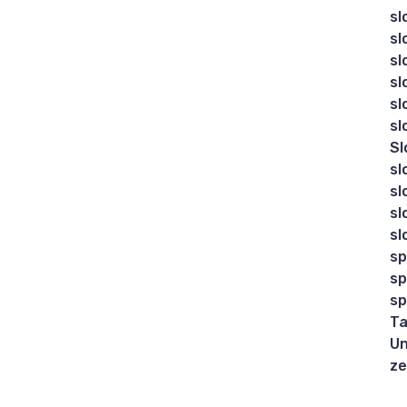
sl
sl
sl
sl
sl
sl
Sl
sl
sl
sl
sl
s
sp
s
Ta
Un
ze