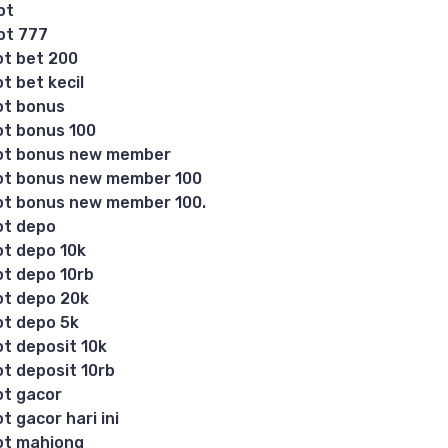
ot
ot 777
ot bet 200
ot bet kecil
ot bonus
ot bonus 100
ot bonus new member
ot bonus new member 100
ot bonus new member 100.
ot depo
ot depo 10k
ot depo 10rb
ot depo 20k
ot depo 5k
ot deposit 10k
ot deposit 10rb
ot gacor
ot gacor hari ini
ot mahjong