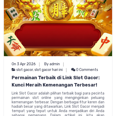
On 3 Apr 2026
By admin
slot gacor
,
slot gacor hari ini
0 Comments
Permainan Terbaik di Link Slot Gacor:
Kunci Meraih Kemenangan Terbesar!
Link Slot Gacor adalah pilihan terbaik bagi para pecinta
permainan slot online yang menginginkan peluang
kemenangan terbesar. Dengan berbagai fitur keren dan
hadiah besar yang ditawarkan, Link Slot Gacor menjadi
tempat yang tepat untuk Anda menjadikan diri Anda
sebagai pemenang. Dalam artikel ini, kita akan