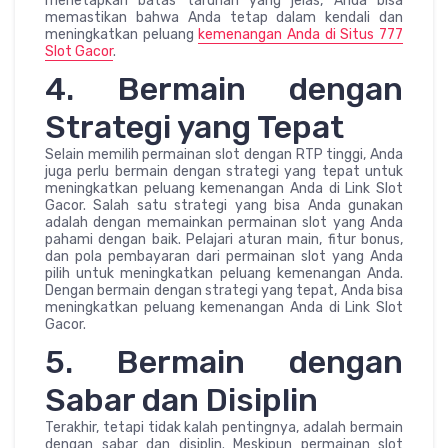
menetapkan batas taruhan yang jelas, Anda bisa
memastikan bahwa Anda tetap dalam kendali dan
meningkatkan peluang
kemenangan Anda di Situs 777
Slot Gacor
.
4. Bermain dengan
Strategi yang Tepat
Selain memilih permainan slot dengan RTP tinggi, Anda
juga perlu bermain dengan strategi yang tepat untuk
meningkatkan peluang kemenangan Anda di Link Slot
Gacor. Salah satu strategi yang bisa Anda gunakan
adalah dengan memainkan permainan slot yang Anda
pahami dengan baik. Pelajari aturan main, fitur bonus,
dan pola pembayaran dari permainan slot yang Anda
pilih untuk meningkatkan peluang kemenangan Anda.
Dengan bermain dengan strategi yang tepat, Anda bisa
meningkatkan peluang kemenangan Anda di Link Slot
Gacor.
5. Bermain dengan
Sabar dan Disiplin
Terakhir, tetapi tidak kalah pentingnya, adalah bermain
dengan sabar dan disiplin. Meskipun permainan slot