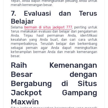
tepat, Anda dapat meningkatkan peluang Anda untuk
meraih kemenangan besar.
7. Evaluasi dan Terus
Belajar
Selama
bermain di situs jackpot 777
, penting untuk
terus melakukan evaluasi dan belajar dari pengalaman
Anda. Tinjau hasil permainan Anda, identifikasi
kesalahan yang Anda buat, dan cari cara untuk
memperbaikinya. Teruslah belajar dan berkembang
sebagai pemain agar Anda dapat meningkatkan
keterampilan bermain Anda dan meraih kemenangan
besar.
Raih Kemenangan
Besar dengan
Bergabung di Situs
Jackpot Gampang
Maxwin