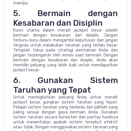
mampu.
5. Bermain dengan
Kesabaran dan Disiplin
Kunci utama dalam meraih jackpot besar adalah
bermain dengan kesabaran dan disiplin. Jangan
terburu-buru dalam mengambil keputusan dan jangan
tergoda untuk melakukan taruhan yang terlalu besar.
Tetaplah fokus pada strategi permainan Anda dan
jangan terpengaruh oleh emosi saat bermain. Dengan
bermain dengan kesabaran dan disiplin, Anda akan
memiliki peluang yang lebih baik untuk mendapatkan
jackpot besar.
6. Gunakan Sistem
Taruhan yang Tepat
Untuk meningkatkan peluang Anda untuk meraih
jackpot besar, gunakan sistem taruhan yang tepat.
Pelajari sistem taruhan yang berbeda dan pilihlah yang
paling sesuai dengan gaya bermain Anda. Gunakan
sistem taruhan secara konsisten dan pantau hasilnya
untuk menentukan apakah sistem tersebut efektif
atau tidak. Dengan menggunakan sistem taruhan yang