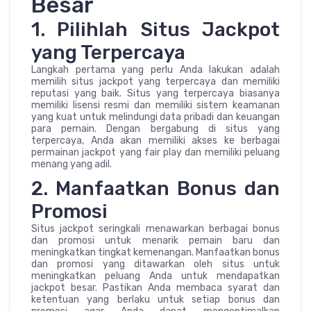
Besar
1. Pilihlah Situs Jackpot
yang Terpercaya
Langkah pertama yang perlu Anda lakukan adalah
memilih situs jackpot yang terpercaya dan memiliki
reputasi yang baik. Situs yang terpercaya biasanya
memiliki lisensi resmi dan memiliki sistem keamanan
yang kuat untuk melindungi data pribadi dan keuangan
para pemain. Dengan bergabung di situs yang
terpercaya, Anda akan memiliki akses ke berbagai
permainan jackpot yang fair play dan memiliki peluang
menang yang adil.
2. Manfaatkan Bonus dan
Promosi
Situs jackpot seringkali menawarkan berbagai bonus
dan promosi untuk menarik pemain baru dan
meningkatkan tingkat kemenangan. Manfaatkan bonus
dan promosi yang ditawarkan oleh situs untuk
meningkatkan peluang Anda untuk mendapatkan
jackpot besar. Pastikan Anda membaca syarat dan
ketentuan yang berlaku untuk setiap bonus dan