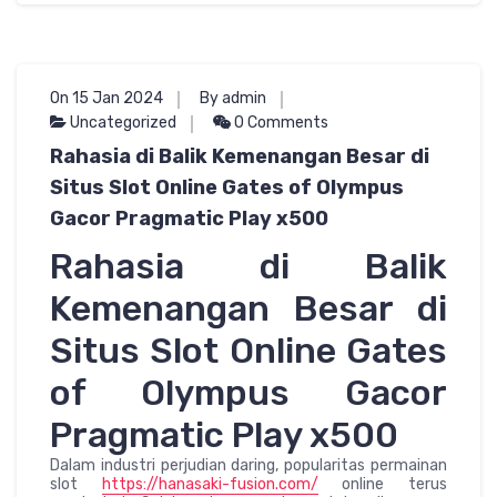
On 15 Jan 2024
By admin
Uncategorized
0 Comments
Rahasia di Balik Kemenangan Besar di
Situs Slot Online Gates of Olympus
Gacor Pragmatic Play x500
Rahasia di Balik
Kemenangan Besar di
Situs Slot Online Gates
of Olympus Gacor
Pragmatic Play x500
Dalam industri perjudian daring, popularitas permainan
slot
https://hanasaki-fusion.com/
online terus