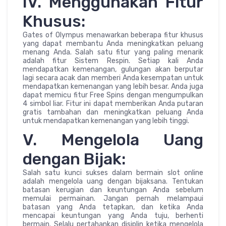
IV. Menggunakan Fitur
Khusus:
Gates of Olympus menawarkan beberapa fitur khusus
yang dapat membantu Anda meningkatkan peluang
menang Anda. Salah satu fitur yang paling menarik
adalah fitur Sistem Respin. Setiap kali Anda
mendapatkan kemenangan, gulungan akan berputar
lagi secara acak dan memberi Anda kesempatan untuk
mendapatkan kemenangan yang lebih besar. Anda juga
dapat memicu fitur Free Spins dengan mengumpulkan
4 simbol liar. Fitur ini dapat memberikan Anda putaran
gratis tambahan dan meningkatkan peluang Anda
untuk mendapatkan kemenangan yang lebih tinggi.
V. Mengelola Uang
dengan Bijak:
Salah satu kunci sukses dalam bermain slot online
adalah mengelola uang dengan bijaksana. Tentukan
batasan kerugian dan keuntungan Anda sebelum
memulai permainan. Jangan pernah melampaui
batasan yang Anda tetapkan, dan ketika Anda
mencapai keuntungan yang Anda tuju, berhenti
bermain. Selalu pertahankan disiplin ketika mengelola