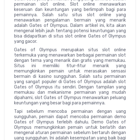
permainan slot online. Slot online menawarkan
keseruan dan keuntungan yang berlimpah bagi para
pemainnya. Salah satu situs slot online yang
menawarkan pengalaman bermain yang menarik
adalah Gates of Olympus. Dalam artikel ini, kita akan
mengenal lebih jauh tentang potensi keuntungan yang
bisa didapatkan di situs slot online Gates of Olympus
yang gacor.
Gates of Olympus merupakan situs slot online
terkemuka yang menawarkan berbagai permainan slot
dengan tema yang menarik dan grafis yang memukau.
Situs ini memiliki fitur-fitur menarik yang
memungkinkan pemain untuk merasakan sensasi
bermain di kasino sungguhan. Salah satu permainan
yang sangat populer di Gates of Olympus adalah slot
Gates of Olympus itu sendiri. Dengan tampilan yang
memukau dan mekanisme permainan yang mudah
dipahami, slot Gates of Olympus menawarkan peluang
keuntungan yang besar bagi para pemainnya.
Tapi sebelum mencoba permainan dengan uang
sungguhan, pemain dapat mencoba permainan demo
Gates of Olympus terlebih dahulu. Demo Gates of
Olympus memungkinkan pemain untuk berlatih dan
mengenal aturan permainan sebelum bertaruh dengan
uang sungguhan. Ini adalah kesempatan yang baik bagi