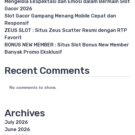
Mengelola Ekspektasi dan Emosi dalam Bermain Slot
Gacor 2026
Slot Gacor Gampang Menang Mobile Cepat dan
Responsif
ZEUS SLOT : Situs Zeus Scatter Resmi dengan RTP
Favorit
BONUS NEW MEMBER : Situs Slot Bonus New Member
Banyak Promo Eksklusif
Recent Comments
No comments to show.
Archives
July 2026
June 2026