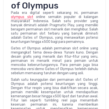
of Olympus
Pada era digital seperti sekarang ini, permainan
olympus slot
online semakin populer di kalangan
masyarakat Indonesia. Salah satu provider yang
banyak diminati adalah Pragmatic Play, yang memiliki
beragam permainan slot menarik dan menghibur. Salah
satu permainan slot terbaru yang banyak diminati
adalah Gates of Olympus, yang menawarkan potensi
keuntungan hingga x500 bagi para pemainnya.
Gates of Olympus adalah permainan slot online yang
mengangkat tema dewa-dewa Yunani kuno. Dengan
desain grafis yang menarik dan fitur-fitur yang seru,
permainan ini menarik minat para pemain untuk
mencoba keberuntungannya. Para pemain juga bisa
mencoba versi demo Gates of Olympus terlebih dahulu
sebelum memasang taruhan dengan uang asli.
Salah satu keunggulan dari permainan slot Gates of
Olympus adalah potensi keuntungan yang tinggi.
Dengan fitur respin yang bisa diaktifkan secara acak,
pemain memiliki kesempatan untuk mendapatkan
kemenangan besar hingga x500 lipat dari taruhan awal.
Fitur lain seperti tumbling reel juga menambah
keseruan permainan ini, karena memberikan
kesempatan untuk mendapatkan kemenangan