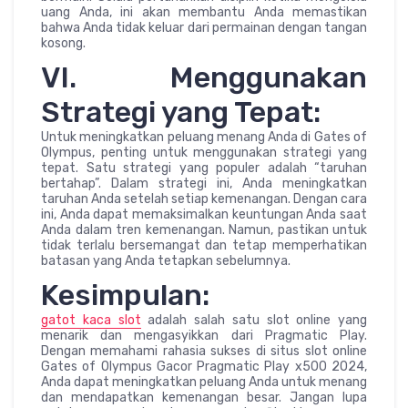
uang Anda, ini akan membantu Anda memastikan
bahwa Anda tidak keluar dari permainan dengan tangan
kosong.
VI. Menggunakan
Strategi yang Tepat:
Untuk meningkatkan peluang menang Anda di Gates of
Olympus, penting untuk menggunakan strategi yang
tepat. Satu strategi yang populer adalah “taruhan
bertahap”. Dalam strategi ini, Anda meningkatkan
taruhan Anda setelah setiap kemenangan. Dengan cara
ini, Anda dapat memaksimalkan keuntungan Anda saat
Anda dalam tren kemenangan. Namun, pastikan untuk
tidak terlalu bersemangat dan tetap memperhatikan
batasan yang Anda tetapkan sebelumnya.
Kesimpulan:
gatot kaca slot
adalah salah satu slot online yang
menarik dan mengasyikkan dari Pragmatic Play.
Dengan memahami rahasia sukses di situs slot online
Gates of Olympus Gacor Pragmatic Play x500 2024,
Anda dapat meningkatkan peluang Anda untuk menang
dan mendapatkan kemenangan besar. Jangan lupa