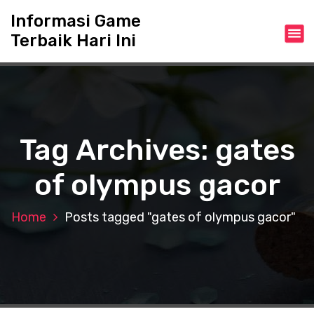
S
Informasi Game
k
Terbaik Hari Ini
i
p
t
o
c
o
n
Tag Archives: gates
t
e
of olympus gacor
n
t
Home
Posts tagged "gates of olympus gacor"