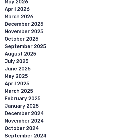
May 2026
April 2026
March 2026
December 2025
November 2025
October 2025
September 2025
August 2025
July 2025
June 2025
May 2025
April 2025
March 2025
February 2025
January 2025
December 2024
November 2024
October 2024
September 2024