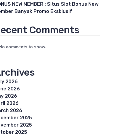
NUS NEW MEMBER : Situs Slot Bonus New
mber Banyak Promo Eksklusif
ecent Comments
No comments to show.
rchives
ly 2026
ne 2026
y 2026
ril 2026
rch 2026
ecember 2025
ovember 2025
tober 2025