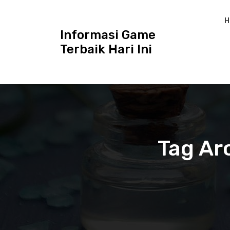
S
k
H
i
Informasi Game
p
Terbaik Hari Ini
t
o
c
o
n
t
e
n
Tag Ar
t