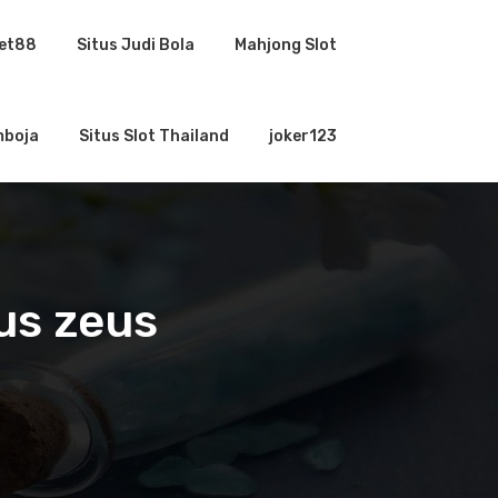
et88
Situs Judi Bola
Mahjong Slot
mboja
Situs Slot Thailand
joker123
us zeus