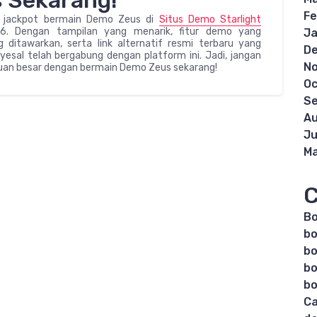
Fe
h jackpot bermain Demo Zeus di
Situs Demo Starlight
 Dengan tampilan yang menarik, fitur demo yang
Ja
itawarkan, serta link alternatif resmi terbaru yang
D
sal telah bergabung dengan platform ini. Jadi, jangan
N
n besar dengan bermain Demo Zeus sekarang!
Oc
S
Au
Ju
Ma
C
B
bo
bo
bo
bo
Ca