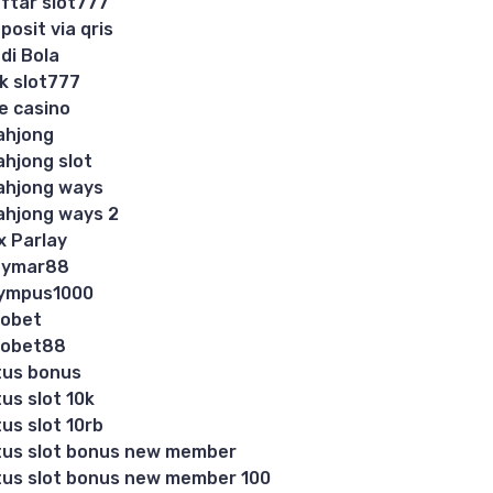
ftar slot777
posit via qris
di Bola
nk slot777
ve casino
ahjong
hjong slot
hjong ways
hjong ways 2
x Parlay
eymar88
ympus1000
obet
bobet88
tus bonus
tus slot 10k
tus slot 10rb
tus slot bonus new member
tus slot bonus new member 100