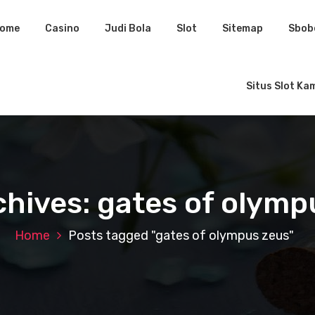
ome
Casino
Judi Bola
Slot
Sitemap
Sbob
Situs Slot Ka
chives: gates of olymp
Home
Posts tagged "gates of olympus zeus"