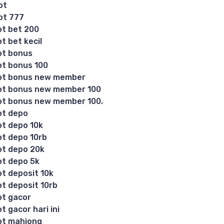
ot
ot 777
ot bet 200
ot bet kecil
ot bonus
ot bonus 100
ot bonus new member
ot bonus new member 100
ot bonus new member 100.
ot depo
ot depo 10k
ot depo 10rb
ot depo 20k
ot depo 5k
ot deposit 10k
ot deposit 10rb
ot gacor
ot gacor hari ini
ot mahjong