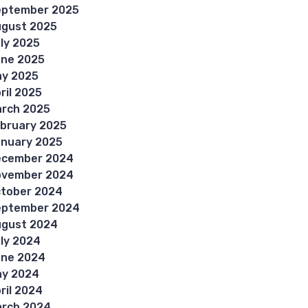
eptember 2025
gust 2025
ly 2025
ne 2025
y 2025
ril 2025
rch 2025
bruary 2025
nuary 2025
ecember 2024
ovember 2024
tober 2024
eptember 2024
gust 2024
ly 2024
ne 2024
y 2024
ril 2024
rch 2024