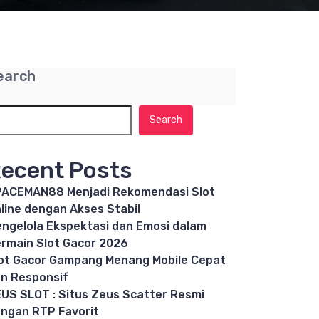
earch
Search
ecent Posts
ACEMAN88 Menjadi Rekomendasi Slot
line dengan Akses Stabil
ngelola Ekspektasi dan Emosi dalam
rmain Slot Gacor 2026
ot Gacor Gampang Menang Mobile Cepat
n Responsif
US SLOT : Situs Zeus Scatter Resmi
ngan RTP Favorit