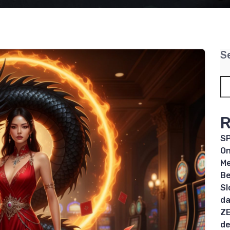
S
R
SP
On
Me
Be
Sl
da
ZE
de