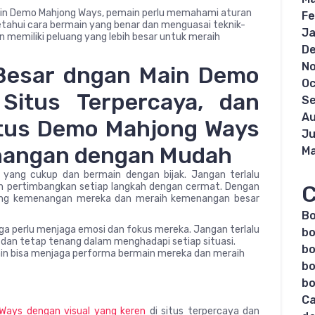
in Demo Mahjong Ways, pemain perlu memahami aturan
Fe
etahui cara bermain yang benar dan menguasai teknik-
Ja
n memiliki peluang yang lebih besar untuk meraih
D
N
Besar dngan Main Demo
Oc
Situs Terpercaya, dan
S
Au
itus Demo Mahjong Ways
Ju
enangan dengan Mudah
Ma
l yang cukup dan bermain dengan bijak. Jangan terlalu
n pertimbangkan setiap langkah dengan cermat. Dengan
C
uang kemenangan mereka dan meraih kemenangan besar
B
a perlu menjaga emosi dan fokus mereka. Jangan terlalu
bo
dan tetap tenang dalam menghadapi setiap situasi.
bo
in bisa menjaga performa bermain mereka dan meraih
bo
bo
Ca
Ways dengan visual yang keren
di situs terpercaya dan