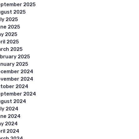
eptember 2025
gust 2025
ly 2025
ne 2025
y 2025
ril 2025
rch 2025
bruary 2025
nuary 2025
ecember 2024
ovember 2024
tober 2024
eptember 2024
gust 2024
ly 2024
ne 2024
y 2024
ril 2024
rch 2024