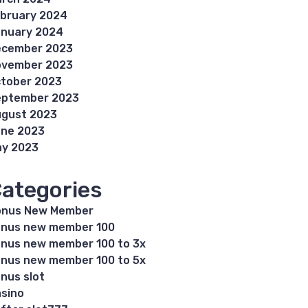
bruary 2024
nuary 2024
ecember 2023
ovember 2023
tober 2023
eptember 2023
gust 2023
ne 2023
y 2023
ategories
onus New Member
nus new member 100
nus new member 100 to 3x
nus new member 100 to 5x
nus slot
sino