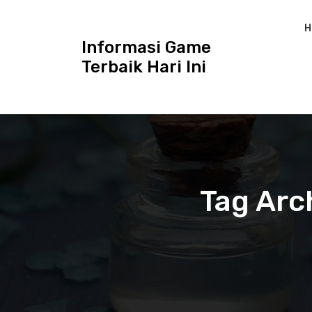
S
k
H
i
Informasi Game
p
Terbaik Hari Ini
t
o
c
o
n
t
e
n
Tag Arc
t