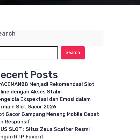
earch
Search
ecent Posts
ACEMAN88 Menjadi Rekomendasi Slot
line dengan Akses Stabil
ngelola Ekspektasi dan Emosi dalam
rmain Slot Gacor 2026
ot Gacor Gampang Menang Mobile Cepat
n Responsif
US SLOT : Situs Zeus Scatter Resmi
ngan RTP Favorit