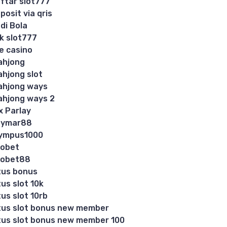
ftar slot777
posit via qris
di Bola
nk slot777
ve casino
ahjong
hjong slot
hjong ways
hjong ways 2
x Parlay
eymar88
ympus1000
obet
bobet88
tus bonus
tus slot 10k
tus slot 10rb
tus slot bonus new member
tus slot bonus new member 100