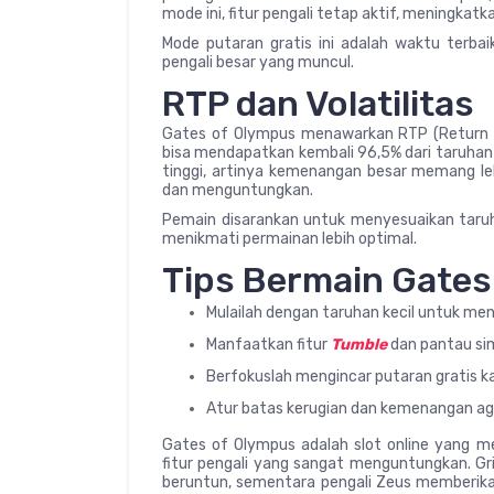
mode ini, fitur pengali tetap aktif, meningka
Mode putaran gratis ini adalah waktu terb
pengali besar yang muncul.
RTP dan Volatilitas
Gates of Olympus menawarkan RTP (Return to
bisa mendapatkan kembali 96,5% dari taruhan m
tinggi, artinya kemenangan besar memang lebi
dan menguntungkan.
Pemain disarankan untuk menyesuaikan taruhan
menikmati permainan lebih optimal.
Tips Bermain Gates
Mulailah dengan taruhan kecil untuk meng
Manfaatkan fitur
Tumble
dan pantau si
Berfokuslah mengincar putaran gratis kar
Atur batas kerugian dan kemenangan a
Gates of Olympus adalah slot online yang
fitur pengali yang sangat menguntungkan. Gr
beruntun, sementara pengali Zeus memberik