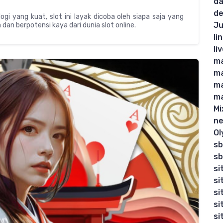
da
de
 yang kuat, slot ini layak dicoba oleh siapa saja yang
Ju
an berpotensi kaya dari dunia slot online.
li
li
m
ma
ma
ma
Mi
n
Ol
sb
s
si
si
si
si
si