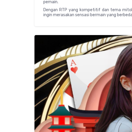
pemain.
Dengan RTP yang kompetitif dan tema mitologi
ingin merasakan sensasi bermain yang berbeda d