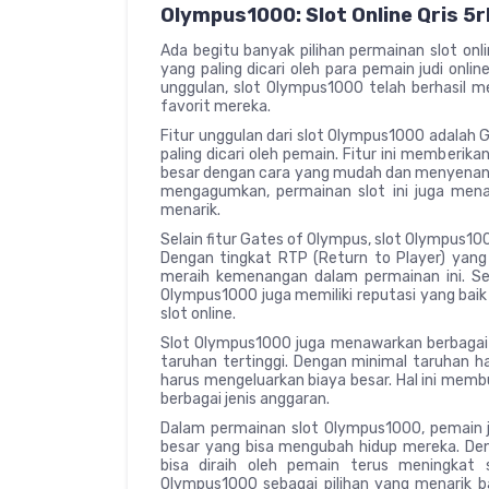
Olympus1000: Slot Online Qris 5rb
Ada begitu banyak pilihan permainan slot onl
yang paling dicari oleh para pemain judi onli
unggulan, slot Olympus1000 telah berhasil m
favorit mereka.
Fitur unggulan dari slot Olympus1000 adalah 
paling dicari oleh pemain. Fitur ini member
besar dengan cara yang mudah dan menyenan
mengagumkan, permainan slot ini juga me
menarik.
Selain fitur Gates of Olympus, slot Olympus1
Dengan tingkat RTP (Return to Player) yang 
meraih kemenangan dalam permainan ini. Sel
Olympus1000 juga memiliki reputasi yang baik
slot online.
Slot Olympus1000 juga menawarkan berbagai m
taruhan tertinggi. Dengan minimal taruhan 
harus mengeluarkan biaya besar. Hal ini mem
berbagai jenis anggaran.
Dalam permainan slot Olympus1000, pemain
besar yang bisa mengubah hidup mereka. Den
bisa diraih oleh pemain terus meningkat 
Olympus1000 sebagai pilihan yang menarik 