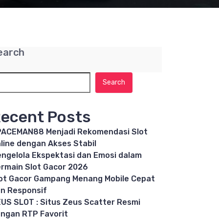
earch
Search
ecent Posts
ACEMAN88 Menjadi Rekomendasi Slot
line dengan Akses Stabil
ngelola Ekspektasi dan Emosi dalam
rmain Slot Gacor 2026
ot Gacor Gampang Menang Mobile Cepat
n Responsif
US SLOT : Situs Zeus Scatter Resmi
ngan RTP Favorit