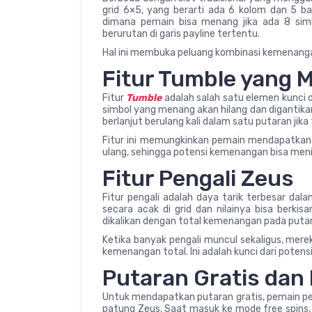
grid 6×5, yang berarti ada 6 kolom dan 5 b
dimana pemain bisa menang jika ada 8 simb
berurutan di garis payline tertentu.
Hal ini membuka peluang kombinasi kemenangan
Fitur Tumble yang 
Fitur
Tumble
adalah salah satu elemen kunci 
simbol yang menang akan hilang dan digantikan o
berlanjut berulang kali dalam satu putaran jik
Fitur ini memungkinkan pemain mendapatka
ulang, sehingga potensi kemenangan bisa menin
Fitur Pengali Zeus
Fitur pengali adalah daya tarik terbesar da
secara acak di grid dan nilainya bisa berkis
dikalikan dengan total kemenangan pada putar
Ketika banyak pengali muncul sekaligus, mer
kemenangan total. Ini adalah kunci dari poten
Putaran Gratis dan
Untuk mendapatkan putaran gratis, pemain pe
patung Zeus. Saat masuk ke mode free spins,