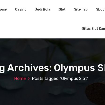
ome
Casino
Judi Bola
Slot
Sitemap
Sbob
Situs Slot Ka
g Archives: Olympus S
Home
Posts tagged "Olympus Slot"