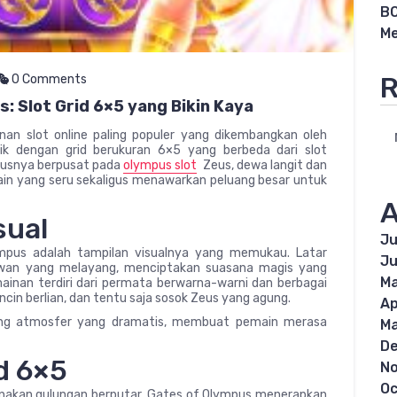
BO
Me
R
0 Comments
: Slot Grid 6×5 yang Bikin Kaya
an slot online paling populer yang dikembangkan oleh
nik dengan grid berukuran 6×5 yang berbeda dari slot
ususnya berpusat pada
olympus slot
Zeus, dewa langit dan
in yang seru sekaligus menawarkan peluang besar untuk
A
sual
Ju
mpus adalah tampilan visualnya yang memukau. Latar
Ju
awan yang melayang, menciptakan suasana magis yang
Ma
inan terdiri dari permata berwarna-warni dan berbagai
cincin berlian, dan tentu saja sosok Zeus yang agung.
Ap
kung atmosfer yang dramatis, membuat pemain merasa
Ma
D
d 6×5
N
Oc
unakan gulungan berputar, Gates of Olympus menerapkan