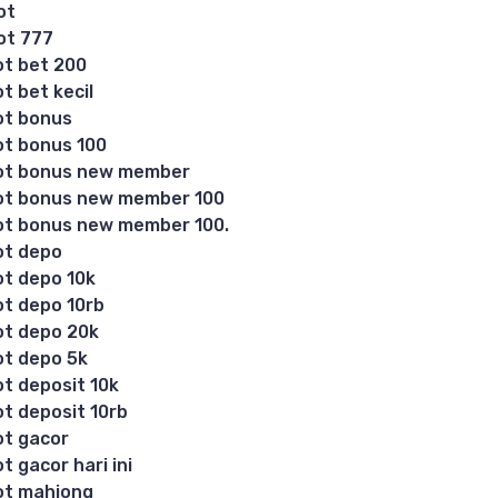
ot
ot 777
ot bet 200
ot bet kecil
ot bonus
ot bonus 100
ot bonus new member
ot bonus new member 100
ot bonus new member 100.
ot depo
ot depo 10k
ot depo 10rb
ot depo 20k
ot depo 5k
ot deposit 10k
ot deposit 10rb
ot gacor
ot gacor hari ini
ot mahjong