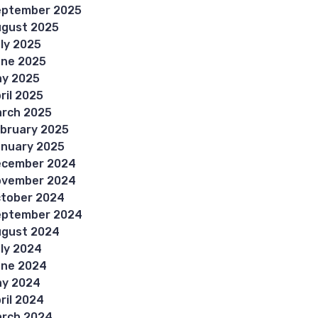
eptember 2025
gust 2025
ly 2025
ne 2025
y 2025
ril 2025
rch 2025
bruary 2025
nuary 2025
ecember 2024
ovember 2024
tober 2024
eptember 2024
gust 2024
ly 2024
ne 2024
y 2024
ril 2024
rch 2024