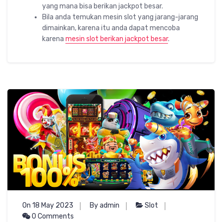
yang mana bisa berikan jackpot besar.
Bila anda temukan mesin slot yang jarang-jarang
dimainkan, karena itu anda dapat mencoba
karena
mesin slot berikan jackpot besar
.
On 18 May 2023
By admin
Slot
0 Comments