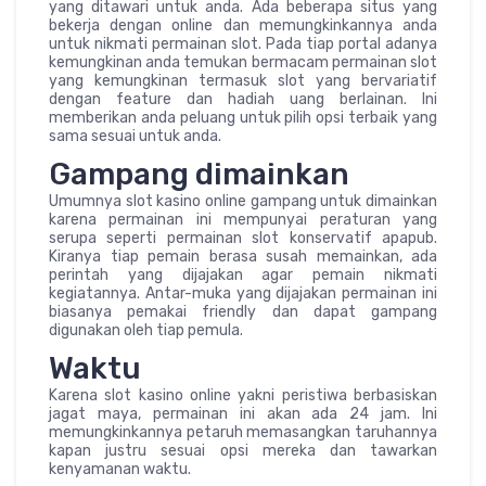
yang ditawari untuk anda. Ada beberapa situs yang
bekerja dengan online dan memungkinkannya anda
untuk nikmati permainan slot. Pada tiap portal adanya
kemungkinan anda temukan bermacam permainan slot
yang kemungkinan termasuk slot yang bervariatif
dengan feature dan hadiah uang berlainan. Ini
memberikan anda peluang untuk pilih opsi terbaik yang
sama sesuai untuk anda.
Gampang dimainkan
Umumnya slot kasino online gampang untuk dimainkan
karena permainan ini mempunyai peraturan yang
serupa seperti permainan slot konservatif apapub.
Kiranya tiap pemain berasa susah memainkan, ada
perintah yang dijajakan agar pemain nikmati
kegiatannya. Antar-muka yang dijajakan permainan ini
biasanya pemakai friendly dan dapat gampang
digunakan oleh tiap pemula.
Waktu
Karena slot kasino online yakni peristiwa berbasiskan
jagat maya, permainan ini akan ada 24 jam. Ini
memungkinkannya petaruh memasangkan taruhannya
kapan justru sesuai opsi mereka dan tawarkan
kenyamanan waktu.