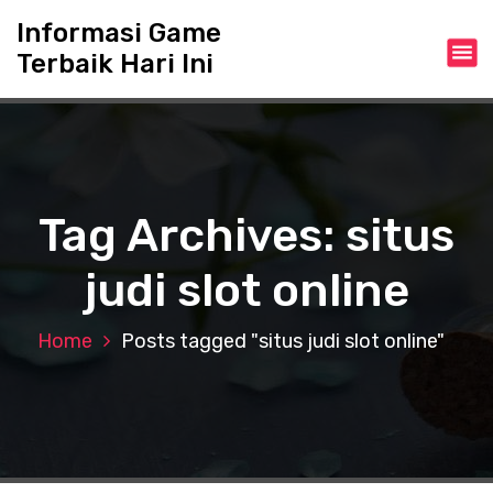
S
Informasi Game
k
Terbaik Hari Ini
i
p
t
o
c
o
n
Tag Archives: situs
t
e
judi slot online
n
t
Home
Posts tagged "situs judi slot online"