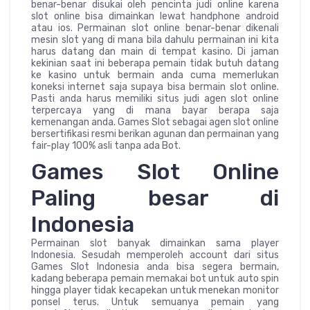
benar-benar disukai oleh pencinta judi online karena
slot online bisa dimainkan lewat handphone android
atau ios. Permainan slot online benar-benar dikenali
mesin slot yang di mana bila dahulu permainan ini kita
harus datang dan main di tempat kasino. Di jaman
kekinian saat ini beberapa pemain tidak butuh datang
ke kasino untuk bermain anda cuma memerlukan
koneksi internet saja supaya bisa bermain slot online.
Pasti anda harus memiliki situs judi agen slot online
terpercaya yang di mana bayar berapa saja
kemenangan anda. Games Slot sebagai agen slot online
bersertifikasi resmi berikan agunan dan permainan yang
fair-play 100% asli tanpa ada Bot.
Games Slot Online
Paling besar di
Indonesia
Permainan slot banyak dimainkan sama player
Indonesia. Sesudah memperoleh account dari situs
Games Slot Indonesia anda bisa segera bermain,
kadang beberapa pemain memakai bot untuk auto spin
hingga player tidak kecapekan untuk menekan monitor
ponsel terus. Untuk semuanya pemain yang