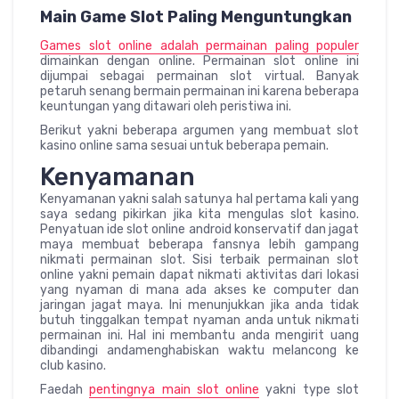
Main Game Slot Paling Menguntungkan
Games slot online adalah permainan paling populer
dimainkan dengan online. Permainan slot online ini
dijumpai sebagai permainan slot virtual. Banyak
petaruh senang bermain permainan ini karena beberapa
keuntungan yang ditawari oleh peristiwa ini.
Berikut yakni beberapa argumen yang membuat slot
kasino online sama sesuai untuk beberapa pemain.
Kenyamanan
Kenyamanan yakni salah satunya hal pertama kali yang
saya sedang pikirkan jika kita mengulas slot kasino.
Penyatuan ide slot online android konservatif dan jagat
maya membuat beberapa fansnya lebih gampang
nikmati permainan slot. Sisi terbaik permainan slot
online yakni pemain dapat nikmati aktivitas dari lokasi
yang nyaman di mana ada akses ke computer dan
jaringan jagat maya. Ini menunjukkan jika anda tidak
butuh tinggalkan tempat nyaman anda untuk nikmati
permainan ini. Hal ini membantu anda mengirit uang
dibandingi andamenghabiskan waktu melancong ke
club kasino.
Faedah
pentingnya main slot online
yakni type slot