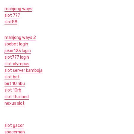
mahjong ways
slot 777
slot88
mahjong ways 2
sbobet login
joker123 login
slot777 login
slot olympus
slot server kamboja
slot bet
bet 10 ribu
slot 10rb
slot thailand
nexus slot
slot gacor
spaceman