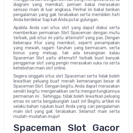
diagram yang memikat, pemain bakal merasakan
sensasi main di luar angkasa. Perihal ini bakal berikan
pengalaman yang gak terabaikan serta membikin hati
Anda berdebar tiap kali Anda putar gulungan.
Apabila Anda cari situs slot yang dapat diakui serta
memberikan permainan Slot Spaceman dengan mutu
terbaik, jadi situs ini yaitu alternatif yang pas. Dengan
beberapa fitur yang memikat, seperti penampakan
yang mewah, ragam taruhan yang bermacam, serta
bonus yang meluap, tak ada kesangsian kalau
Spaceman Slot yaitu alternatif terbaik buat banyak
penggemar slot yang pengin merasakan suka ria serta
kehebohan main slot online.
Segera singgahi situs slot Spaceman serta tidak boleh
lewatkan peluang buat meraih kemenangan besar di
Spaceman Slot. Dengan begitu, Anda dapat merasakan
sendiri begitu mengenakkan serta menguntungkannya
permainan ini . Sehingga, tidak boleh lewatkan peluang
emas ini serta bergabunglah saat ini! Begitu artikel ini
selaku bahan rujukan buat Anda yang cari pengalaman
main slot yang gak terabaikan. Selamat main serta
mudah-mudahan mujur!
Spaceman Slot Gacor