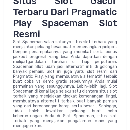
Situs Slot Gacor
Terbaru Dari Pragmatic
Play Spaceman Slot
Resmi
Slot Spaceman salah satunya situs slot terbaru yang
menjajakan peluang besar buat memenangkan jackpot.
Dengan penampakannya yang memikat serta bonus
jackpot progresif yang bisa Anda dapatkan dengan
melipatgandakan taruhan di Tiap perputaran,
Spaceman Slot udah jadi alternatif inti di golongan
banyak pemain. Slot ini juga yaitu slot resmi dari
Pragmatic Play, yang membuatnya alternatif terbaik
buat coba vs demo gratis sebelumnya Anda mulai
permainan yang sesungguhnya. Lebih-lebih lagi, Slot
Spaceman di kenal juga selaku satu diantara situs slot
terbaik yang menjajakan tingkat kemenangan tinggi,
membuatnya alternatif terbaik buat banyak pemain
yang cari kemenangan kerap serta besar . Sehingga,
tidak boleh lewatkan peluang buat coba
keberuntungan Anda di Slot Spaceman, situs slot
terbaik yang menjajakan pengalaman main yang
mengagumkan.