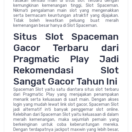
rasakan sensasi main di situs slot terbaru dengan
kemungkinan kemenangan tinggi, Slot Spaceman.
Nikmati pengalaman main slot yang mengenakkan
serta bermacam keuntungan atraktif yang dijajakan.
Tidak boleh lewatkan peluang buat meraih
kemenangan besar hanya di Slot Spaceman.
Situs Slot Spaceman
Gacor Terbaru dari
Pragmatic Play Jadi
Rekomendasi Slot
Sangat Gacor Tahun Ini
Spaceman Slot yaitu satu diantara situs slot terbaru
dari Pragmatic Play yang menjajakan penampakan
menarik serta keluasaan di saat main. Dengan akses
login yang mudah lewat link slot gacor, Spaceman Slot
jadi alternatif inti banyak penggemar slot online.
Kelebihan dari Spaceman Slot yaitu keluasaan di dalam
meraih kemenangan, maka sejumlah pemain yang
berkeinginan untuk coba keberuntungan mereka.
Dengan terdapatnya jackpot maxwin yang lebih besar,