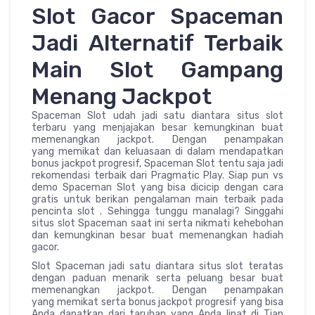
Slot Gacor Spaceman
Jadi Alternatif Terbaik
Main Slot Gampang
Menang Jackpot
Spaceman Slot udah jadi satu diantara situs slot
terbaru yang menjajakan besar kemungkinan buat
memenangkan jackpot. Dengan penampakan
yang memikat dan keluasaan di dalam mendapatkan
bonus jackpot progresif, Spaceman Slot tentu saja jadi
rekomendasi terbaik dari Pragmatic Play. Siap pun vs
demo Spaceman Slot yang bisa dicicip dengan cara
gratis untuk berikan pengalaman main terbaik pada
pencinta slot . Sehingga tunggu manalagi? Singgahi
situs slot Spaceman saat ini serta nikmati kehebohan
dan kemungkinan besar buat memenangkan hadiah
gacor.
Slot Spaceman jadi satu diantara situs slot teratas
dengan paduan menarik serta peluang besar buat
memenangkan jackpot. Dengan penampakan
yang memikat serta bonus jackpot progresif yang bisa
Anda dapatkan dari taruhan yang Anda lipat di Tiap