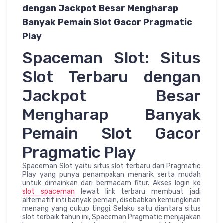
dengan Jackpot Besar Mengharap
Banyak Pemain Slot Gacor Pragmatic
Play
Spaceman Slot: Situs
Slot Terbaru dengan
Jackpot Besar
Mengharap Banyak
Pemain Slot Gacor
Pragmatic Play
Spaceman Slot yaitu situs slot terbaru dari Pragmatic
Play yang punya penampakan menarik serta mudah
untuk dimainkan dari bermacam fitur. Akses login ke
slot spaceman
lewat link terbaru membuat jadi
alternatif inti banyak pemain, disebabkan kemungkinan
menang yang cukup tinggi. Selaku satu diantara situs
slot terbaik tahun ini, Spaceman Pragmatic menjajakan