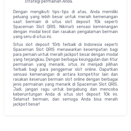
strategi permainan Anda.
Dengan mengikuti tips-tips di atas, Anda memiliki
peluang yang lebih besar untuk meraih kemenangan
saat bermain di situs slot deposit 10k seperti
Spaceman Slot QRIS. Nikmati sensasi kemenangan
dengan modal kecil dan rasakan pengalaman bermain
yang seru di situs ini.
Situs slot deposit 10rb terbaik di Indonesia seperti
Spaceman Slot QRIS menawarkan kesempatan bagi
para pemain untuk meraih jackpot besar dengan modal
yang terjangkau. Dengan berbagai keunggulan dan fitur
permainan yang menarik, situs ini menjadi pilihan
terbaik bagi para penggemar slot online. Dapatkan
sensasi kemenangan di antara kompetitor lain dan
rasakan keseruan bermain slot online dengan berbagai
jenis permainan yang menarik di Spaceman Slot QRIS.
Jadi, jangan ragu untuk bergabung dan mencoba
keberuntungan Anda di situs slot deposit 10k ini.
Selamat bermain, dan semoga Anda bisa meraih
jackpot besar!