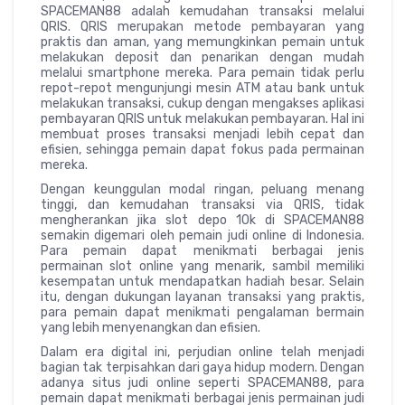
SPACEMAN88 adalah kemudahan transaksi melalui
QRIS. QRIS merupakan metode pembayaran yang
praktis dan aman, yang memungkinkan pemain untuk
melakukan deposit dan penarikan dengan mudah
melalui smartphone mereka. Para pemain tidak perlu
repot-repot mengunjungi mesin ATM atau bank untuk
melakukan transaksi, cukup dengan mengakses aplikasi
pembayaran QRIS untuk melakukan pembayaran. Hal ini
membuat proses transaksi menjadi lebih cepat dan
efisien, sehingga pemain dapat fokus pada permainan
mereka.
Dengan keunggulan modal ringan, peluang menang
tinggi, dan kemudahan transaksi via QRIS, tidak
mengherankan jika slot depo 10k di SPACEMAN88
semakin digemari oleh pemain judi online di Indonesia.
Para pemain dapat menikmati berbagai jenis
permainan slot online yang menarik, sambil memiliki
kesempatan untuk mendapatkan hadiah besar. Selain
itu, dengan dukungan layanan transaksi yang praktis,
para pemain dapat menikmati pengalaman bermain
yang lebih menyenangkan dan efisien.
Dalam era digital ini, perjudian online telah menjadi
bagian tak terpisahkan dari gaya hidup modern. Dengan
adanya situs judi online seperti SPACEMAN88, para
pemain dapat menikmati berbagai jenis permainan judi