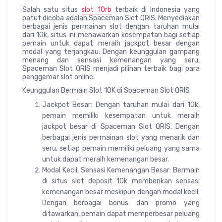
Salah satu situs
slot 10rb
terbaik di Indonesia yang
patut dicoba adalah Spaceman Slot QRIS. Menyediakan
berbagai jenis permainan slot dengan taruhan mulai
dari 10k, situs ini menawarkan kesempatan bagi setiap
pemain untuk dapat meraih jackpot besar dengan
modal yang terjangkau. Dengan keunggulan gampang
menang dan sensasi kemenangan yang seru,
Spaceman Slot QRIS menjadi pilihan terbaik bagi para
penggemar slot online.
Keunggulan Bermain Slot 10K di Spaceman Slot QRIS
Jackpot Besar: Dengan taruhan mulai dari 10k,
pemain memiliki kesempatan untuk meraih
jackpot besar di Spaceman Slot QRIS. Dengan
berbagai jenis permainan slot yang menarik dan
seru, setiap pemain memiliki peluang yang sama
untuk dapat meraih kemenangan besar.
Modal Kecil, Sensasi Kemenangan Besar: Bermain
di situs slot deposit 10k memberikan sensasi
kemenangan besar meskipun dengan modal kecil.
Dengan berbagai bonus dan promo yang
ditawarkan, pemain dapat memperbesar peluang