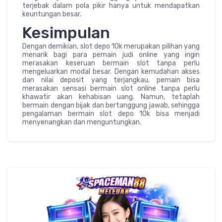
terjebak dalam pola pikir hanya untuk mendapatkan
keuntungan besar.
Kesimpulan
Dengan demikian, slot depo 10k merupakan pilihan yang
menarik bagi para pemain judi online yang ingin
merasakan keseruan bermain slot tanpa perlu
mengeluarkan modal besar. Dengan kemudahan akses
dan nilai deposit yang terjangkau, pemain bisa
merasakan sensasi bermain slot online tanpa perlu
khawatir akan kehabisan uang. Namun, tetaplah
bermain dengan bijak dan bertanggung jawab, sehingga
pengalaman bermain slot depo 10k bisa menjadi
menyenangkan dan menguntungkan.