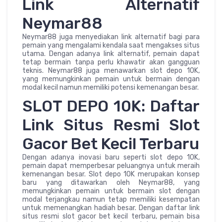
Link Alternatif
Neymar88
Neymar88 juga menyediakan link alternatif bagi para
pemain yang mengalami kendala saat mengakses situs
utama. Dengan adanya link alternatif, pemain dapat
tetap bermain tanpa perlu khawatir akan gangguan
teknis. Neymar88 juga menawarkan slot depo 10K,
yang memungkinkan pemain untuk bermain dengan
modal kecil namun memiliki potensi kemenangan besar.
SLOT DEPO 10K: Daftar
Link Situs Resmi Slot
Gacor Bet Kecil Terbaru
Dengan adanya inovasi baru seperti slot depo 10K,
pemain dapat memperbesar peluangnya untuk meraih
kemenangan besar. Slot depo 10K merupakan konsep
baru yang ditawarkan oleh Neymar88, yang
memungkinkan pemain untuk bermain slot dengan
modal terjangkau namun tetap memiliki kesempatan
untuk memenangkan hadiah besar. Dengan daftar link
situs resmi slot gacor bet kecil terbaru, pemain bisa