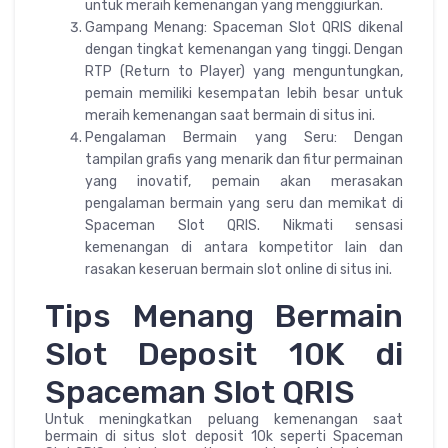
untuk meraih kemenangan yang menggiurkan.
Gampang Menang: Spaceman Slot QRIS dikenal
dengan tingkat kemenangan yang tinggi. Dengan
RTP (Return to Player) yang menguntungkan,
pemain memiliki kesempatan lebih besar untuk
meraih kemenangan saat bermain di situs ini.
Pengalaman Bermain yang Seru: Dengan
tampilan grafis yang menarik dan fitur permainan
yang inovatif, pemain akan merasakan
pengalaman bermain yang seru dan memikat di
Spaceman Slot QRIS. Nikmati sensasi
kemenangan di antara kompetitor lain dan
rasakan keseruan bermain slot online di situs ini.
Tips Menang Bermain
Slot Deposit 10K di
Spaceman Slot QRIS
Untuk meningkatkan peluang kemenangan saat
bermain di situs slot deposit 10k seperti Spaceman