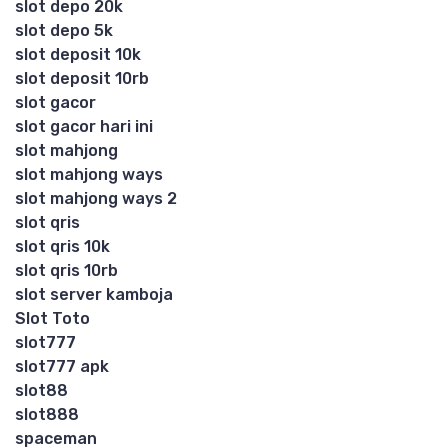
slot depo 20k
slot depo 5k
slot deposit 10k
slot deposit 10rb
slot gacor
slot gacor hari ini
slot mahjong
slot mahjong ways
slot mahjong ways 2
slot qris
slot qris 10k
slot qris 10rb
slot server kamboja
Slot Toto
slot777
slot777 apk
slot88
slot888
spaceman