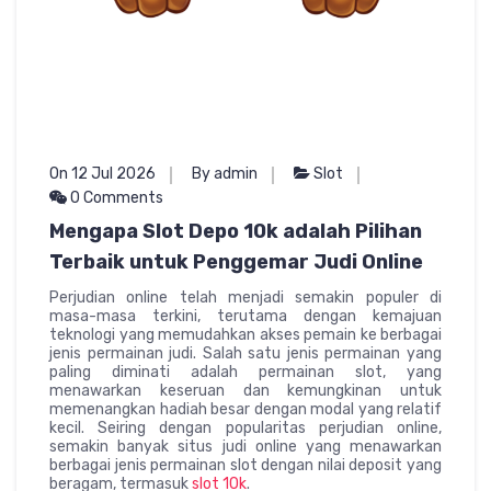
On 12 Jul 2026
By admin
Slot
0 Comments
Mengapa Slot Depo 10k adalah Pilihan
Terbaik untuk Penggemar Judi Online
Perjudian online telah menjadi semakin populer di
masa-masa terkini, terutama dengan kemajuan
teknologi yang memudahkan akses pemain ke berbagai
jenis permainan judi. Salah satu jenis permainan yang
paling diminati adalah permainan slot, yang
menawarkan keseruan dan kemungkinan untuk
memenangkan hadiah besar dengan modal yang relatif
kecil. Seiring dengan popularitas perjudian online,
semakin banyak situs judi online yang menawarkan
berbagai jenis permainan slot dengan nilai deposit yang
beragam, termasuk
slot 10k
.