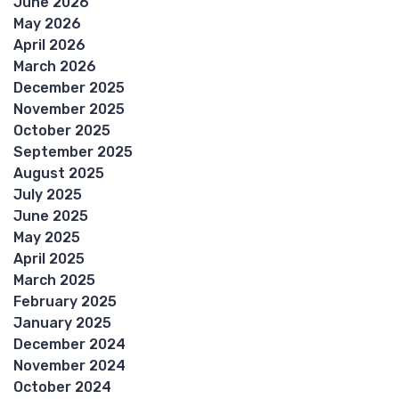
June 2026
May 2026
April 2026
March 2026
December 2025
November 2025
October 2025
September 2025
August 2025
July 2025
June 2025
May 2025
April 2025
March 2025
February 2025
January 2025
December 2024
November 2024
October 2024