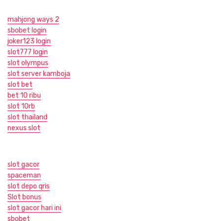
mahjong ways 2
sbobet login
joker123 login
slot777 login
slot olympus
slot server kamboja
slot bet
bet 10 ribu
slot 10rb
slot thailand
nexus slot
slot gacor
spaceman
slot depo qris
Slot bonus
slot gacor hari ini
sbobet