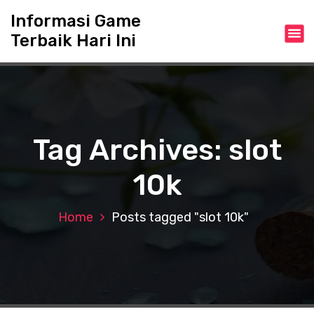
S
Informasi Game
k
Terbaik Hari Ini
i
p
t
o
c
o
n
Tag Archives: slot
t
e
10k
n
t
Home
Posts tagged "slot 10k"