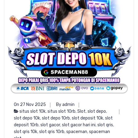
On 27 Nov 2025
By admin
situs slot 10k
,
situs slot 10rb
,
Slot
,
slot depo
,
slot depo 10k
,
slot depo 10rb
,
slot deposit 10k
,
slot
deposit 10rb
,
slot gacor
,
slot gacor hari ini
,
slot qris
,
slot qris 10k
,
slot qris 10rb
,
spaceman
,
spaceman