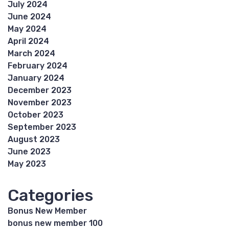
July 2024
June 2024
May 2024
April 2024
March 2024
February 2024
January 2024
December 2023
November 2023
October 2023
September 2023
August 2023
June 2023
May 2023
Categories
Bonus New Member
bonus new member 100