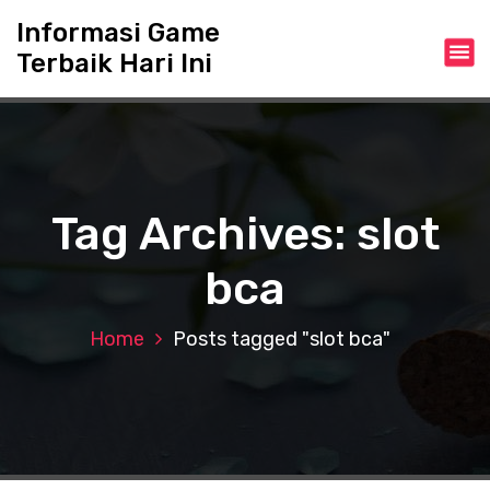
S
Informasi Game
k
Terbaik Hari Ini
i
p
t
o
c
o
n
Tag Archives: slot
t
e
bca
n
t
Home
Posts tagged "slot bca"