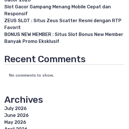
Slot Gacor Gampang Menang Mobile Cepat dan
Responsif
ZEUS SLOT : Situs Zeus Scatter Resmi dengan RTP
Favorit
BONUS NEW MEMBER : Situs Slot Bonus New Member
Banyak Promo Eksklusif
Recent Comments
No comments to show.
Archives
July 2026
June 2026
May 2026