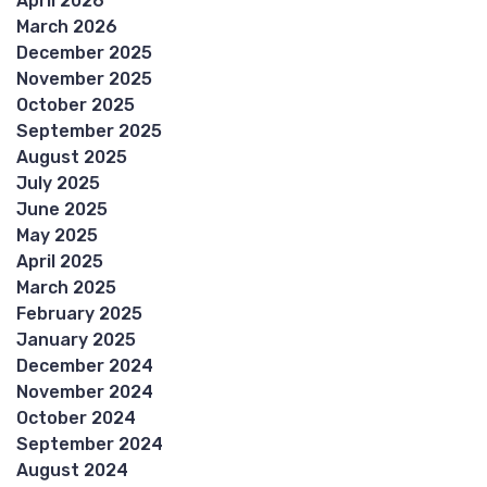
April 2026
March 2026
December 2025
November 2025
October 2025
September 2025
August 2025
July 2025
June 2025
May 2025
April 2025
March 2025
February 2025
January 2025
December 2024
November 2024
October 2024
September 2024
August 2024