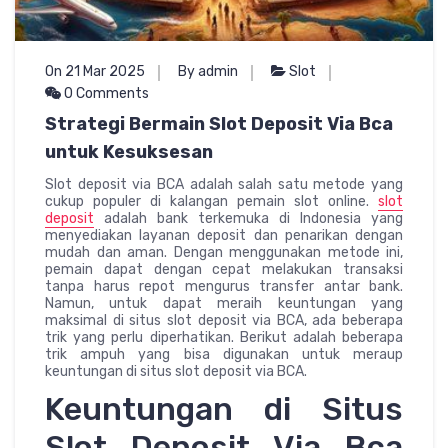
On 21 Mar 2025
By admin
Slot
0 Comments
Strategi Bermain Slot Deposit Via Bca
untuk Kesuksesan
Slot deposit via BCA adalah salah satu metode yang
cukup populer di kalangan pemain slot online.
slot
deposit
adalah bank terkemuka di Indonesia yang
menyediakan layanan deposit dan penarikan dengan
mudah dan aman. Dengan menggunakan metode ini,
pemain dapat dengan cepat melakukan transaksi
tanpa harus repot mengurus transfer antar bank.
Namun, untuk dapat meraih keuntungan yang
maksimal di situs slot deposit via BCA, ada beberapa
trik yang perlu diperhatikan. Berikut adalah beberapa
trik ampuh yang bisa digunakan untuk meraup
keuntungan di situs slot deposit via BCA.
Keuntungan di Situs
Slot Deposit Via Bca