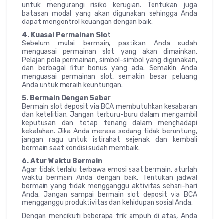
untuk mengurangi risiko kerugian. Tentukan juga
batasan modal yang akan digunakan sehingga Anda
dapat mengontrol keuangan dengan baik.
4. Kuasai Permainan Slot
Sebelum mulai bermain, pastikan Anda sudah
menguasai permainan slot yang akan dimainkan.
Pelajari pola permainan, simbol-simbol yang digunakan,
dan berbagai fitur bonus yang ada. Semakin Anda
menguasai permainan slot, semakin besar peluang
Anda untuk meraih keuntungan.
5. Bermain Dengan Sabar
Bermain slot deposit via BCA membutuhkan kesabaran
dan ketelitian. Jangan terburu-buru dalam mengambil
keputusan dan tetap tenang dalam menghadapi
kekalahan. Jika Anda merasa sedang tidak beruntung,
jangan ragu untuk istirahat sejenak dan kembali
bermain saat kondisi sudah membaik.
6. Atur Waktu Bermain
Agar tidak terlalu terbawa emosi saat bermain, aturlah
waktu bermain Anda dengan baik. Tentukan jadwal
bermain yang tidak mengganggu aktivitas sehari-hari
Anda. Jangan sampai bermain slot deposit via BCA
mengganggu produktivitas dan kehidupan sosial Anda.
Dengan mengikuti beberapa trik ampuh di atas, Anda