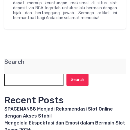
dapat meraup keuntungan maksimal di situs slot
deposit via BCA. Ingatlah untuk selalu bermain dengan
bijak dan bertanggung jawab. Semoga artikel ini
bermanfaat bagi Anda dan selamat mencoba!
Search
Search
Recent Posts
SPACEMAN88 Menjadi Rekomendasi Slot Online
dengan Akses Stabil
Mengelola Ekspektasi dan Emosi dalam Bermain Slot
Gacor 2026