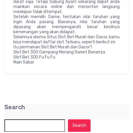
darat saja. Tetapi Sabung Ayam sekarang dapat anda
mainkan secara online dan menonton langsung
meskipun tidak ditempat.
Setelah memilih Game, tentukan nilai taruhan yang
ingin Anda pasang. Biasanya, nilai taruhan yang
dipasang akan mempengaruhi besar kecilnya
kemenangan yang akan didapat.
Selainnya skema Situs Slot Bet Murah dan Gacor, kamu
bisa mendapat daftar slot Terbaru, seperti berikut ini:
itu permainan Slot Bet Murah dan Gacor?
Slot Bet 300 Gampang Menang Sweet Bonanza
Slot Bet 300 Fu Fu Fu
Main Sabar
Search
Search