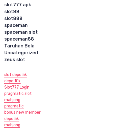
slot777 apk
slot88
slot888
spaceman
spaceman slot
spaceman88
Taruhan Bola
Uncategorized
zeus slot
slot depo 5k
depo 10k
Slot777 Login
pragmatic slot
mahjong
pragmatic
bonus new member
depo 5k
mahjong