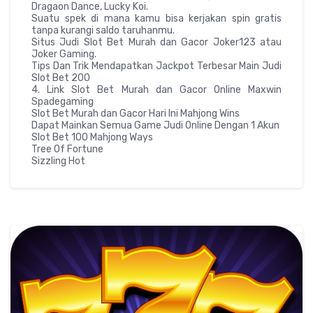
Dragaon Dance, Lucky Koi.
Suatu spek di mana kamu bisa kerjakan spin gratis
tanpa kurangi saldo taruhanmu.
Situs Judi Slot Bet Murah dan Gacor Joker123 atau
Joker Gaming.
Tips Dan Trik Mendapatkan Jackpot Terbesar Main Judi
Slot Bet 200
4. Link Slot Bet Murah dan Gacor Online Maxwin
Spadegaming
Slot Bet Murah dan Gacor Hari Ini Mahjong Wins
Dapat Mainkan Semua Game Judi Online Dengan 1 Akun
Slot Bet 100 Mahjong Ways
Tree Of Fortune
Sizzling Hot