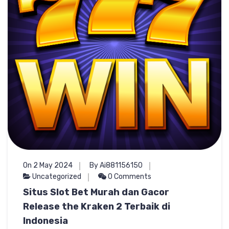
On 2 May 2024
By Ai881156150
Uncategorized
0 Comments
Situs Slot Bet Murah dan Gacor
Release the Kraken 2 Terbaik di
Indonesia