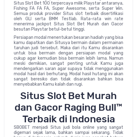
Situs Slot Bet 100 terpercaya milik Playstar antaranya,
Fishing FA FA FA, Super Awesome, serta Super Win.
Semua produk provider Situs slot terbaik disertifikasi
oleh GLI serta BMM Testlab. Rata-rata win rate
menerima jackpot Situs Slot Bet Murah dan Gacor
besutan Playstar betul-betul tinggi.
Persiapan modal menentukan besaran hadiah yang bisa
kamu dapatkan dan Situsya bermain dalam permainan
taruhan judi tersebut. Maka dari itu Kamu disarankan
untuk bisa bermain dengan persiapan modal yang
cukup agar kemudian bisa bermain lebih lama. Namun
meski demikian, sangat penting untuk Kamu juga
mendengarkan saran agar supaya tidak menggunakan
modal hasil dari berhutang. Modal hasil hutang ini akan
sangat beresiko dan tidak disarankan bahkan bisa
menyebabkan Kamu kalah dan rugi.
Situs Slot Bet Murah
dan Gacor Raging Bull™
Terbaik di Indonesia
SBOBET menjadi Situs judi bola online yang sangat
digemari sejak lama, bahkan sampai sekarang. Tidak