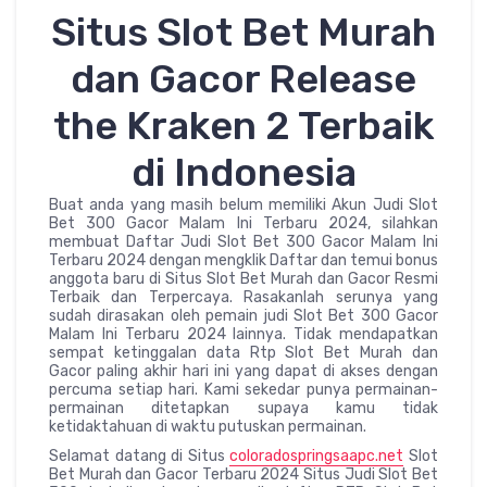
Situs Slot Bet Murah
dan Gacor Release
the Kraken 2 Terbaik
di Indonesia
Buat anda yang masih belum memiliki Akun Judi Slot
Bet 300 Gacor Malam Ini Terbaru 2024, silahkan
membuat Daftar Judi Slot Bet 300 Gacor Malam Ini
Terbaru 2024 dengan mengklik Daftar dan temui bonus
anggota baru di Situs Slot Bet Murah dan Gacor Resmi
Terbaik dan Terpercaya. Rasakanlah serunya yang
sudah dirasakan oleh pemain judi Slot Bet 300 Gacor
Malam Ini Terbaru 2024 lainnya. Tidak mendapatkan
sempat ketinggalan data Rtp Slot Bet Murah dan
Gacor paling akhir hari ini yang dapat di akses dengan
percuma setiap hari. Kami sekedar punya permainan-
permainan ditetapkan supaya kamu tidak
ketidaktahuan di waktu putuskan permainan.
Selamat datang di Situs
coloradospringsaapc.net
Slot
Bet Murah dan Gacor Terbaru 2024 Situs Judi Slot Bet