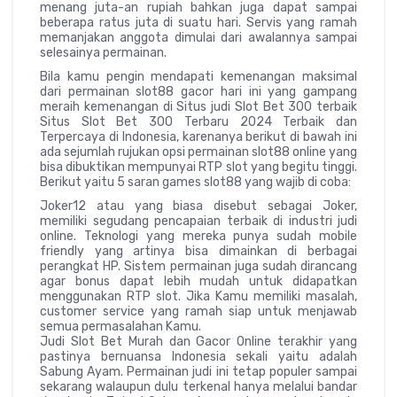
menang juta-an rupiah bahkan juga dapat sampai
beberapa ratus juta di suatu hari. Servis yang ramah
memanjakan anggota dimulai dari awalannya sampai
selesainya permainan.
Bila kamu pengin mendapati kemenangan maksimal
dari permainan slot88 gacor hari ini yang gampang
meraih kemenangan di Situs judi Slot Bet 300 terbaik
Situs Slot Bet 300 Terbaru 2024 Terbaik dan
Terpercaya di Indonesia, karenanya berikut di bawah ini
ada sejumlah rujukan opsi permainan slot88 online yang
bisa dibuktikan mempunyai RTP slot yang begitu tinggi.
Berikut yaitu 5 saran games slot88 yang wajib di coba:
Joker12 atau yang biasa disebut sebagai Joker,
memiliki segudang pencapaian terbaik di industri judi
online. Teknologi yang mereka punya sudah mobile
friendly yang artinya bisa dimainkan di berbagai
perangkat HP. Sistem permainan juga sudah dirancang
agar bonus dapat lebih mudah untuk didapatkan
menggunakan RTP slot. Jika Kamu memiliki masalah,
customer service yang ramah siap untuk menjawab
semua permasalahan Kamu.
Judi Slot Bet Murah dan Gacor Online terakhir yang
pastinya bernuansa Indonesia sekali yaitu adalah
Sabung Ayam. Permainan judi ini tetap populer sampai
sekarang walaupun dulu terkenal hanya melalui bandar