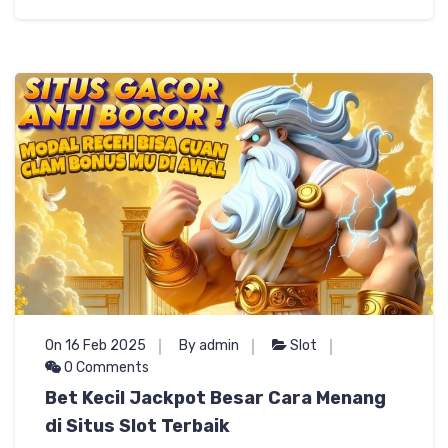
On 16 Feb 2025
By admin
Slot
0 Comments
Bet Kecil Jackpot Besar Cara Menang
di Situs Slot Terbaik