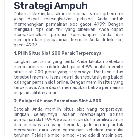
Strategi Ampuh
Dalam artikel ini, kita akan membahas strategi bermain
yang dapat meningkatkan peluang Anda untuk
memenangkan permainan slot gacor 4999. Dengan
mengikuti tips dan trik yang diberikan, Anda dapat
memaksimalkan potensi kemenangan Anda dan
meningkatkan pengalaman bermain Anda di link slot
gacor 4999.
1. Pilih Situs Slot 200 Perak Terpercaya
Langkah pertama yang perlu Anda lakukan sebelum
memulai bermain di link slot gacor 4999 adalah memilih
situs slot 200 perak yang terpercaya. Pastikan situs
tersebut memiliki lisensi resmi dan reputasi yang baik di
kalangan pemain slot online. Dengan memilih situs yang
terpercaya, Anda dapat memastikan bahwa permainan
berjalan adil dan aman.
2. Pelajari Aturan Permainan Slot 4999
Setelah Anda memilih situs slot yang terpercaya,
langkah selanjutnya adalah mempelajari aturan
permainan slot 4999. Setiap mesin slot memiliki aturan
dan pembayaran yang berbeda, jadi penting untuk
memahami cara kerja permainan sebelum memulai
taruhan. Pelajari simbol-simbol yang ada di mesin slot,