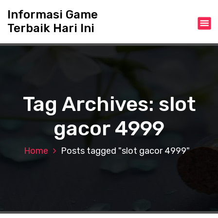
S
Informasi Game
k
Terbaik Hari Ini
i
p
t
o
c
o
n
Tag Archives: slot
t
e
gacor 4999
n
t
Home
Posts tagged "slot gacor 4999"