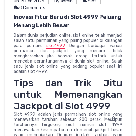
On 16 Feb 2025
By admin
Slot
0 Comments
Inovasi Fitur Baru di Slot 4999 Peluang
Menang Lebih Besar
Dalam dunia perjudian online, slot online telah menjadi
salah satu permainan yang paling populer di kalangan
para pemain.
slot4999
Dengan berbagai variasi
permainan dan jackpot yang menarik, tidak
mengherankan jika banyak orang tertarik untuk
mencoba peruntungannya di dunia slot online. Salah
satu jenis slot online yang sedang populer saat ini
adalah slot 4999.
Tips dan Trik Jitu
untuk Memenangkan
Jackpot di Slot 4999
Slot 4999 adalah jenis permainan slot online yang
menawarkan taruhan sebesar 200 perak. Meskipun
taruhannya tergolong kecil, namun slot 4999
menawarkan kesempatan untuk meraih jackpot besar
yang menggiurkan. Dengan jumlah taruhan yang