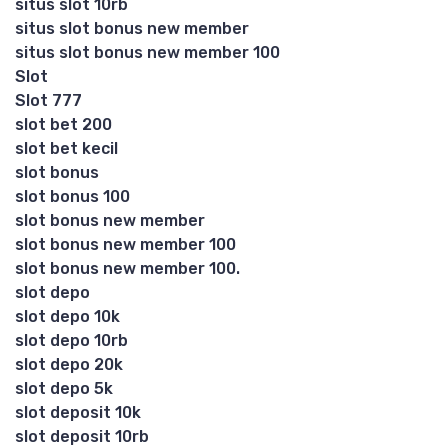
situs slot 10rb
situs slot bonus new member
situs slot bonus new member 100
Slot
Slot 777
slot bet 200
slot bet kecil
slot bonus
slot bonus 100
slot bonus new member
slot bonus new member 100
slot bonus new member 100.
slot depo
slot depo 10k
slot depo 10rb
slot depo 20k
slot depo 5k
slot deposit 10k
slot deposit 10rb