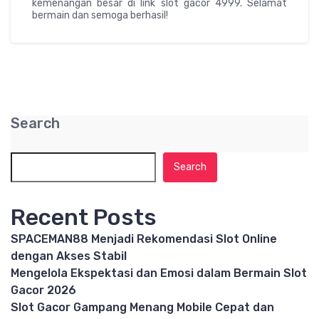
kemenangan besar di link slot gacor 4999. Selamat
bermain dan semoga berhasil!
Search
Search
Recent Posts
SPACEMAN88 Menjadi Rekomendasi Slot Online
dengan Akses Stabil
Mengelola Ekspektasi dan Emosi dalam Bermain Slot
Gacor 2026
Slot Gacor Gampang Menang Mobile Cepat dan