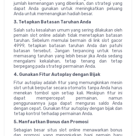
jumlah kemenangan yang diberikan, dan strategi yang
dapat Anda gunakan untuk meningkatkan peluang
Anda untuk memenangkan hadiah besar.
3. Tetapkan Batasan Taruhan Anda
Salah satu kesalahan umum yang sering dilakukan oleh
pemain slot online adalah tidak menetapkan batasan
taruhan. Sebelum memulai bermain di link slot gacor
4999, tetapkan batasan taruhan Anda dan patuhi
batasan tersebut. Jangan terpancing untuk terus
memasang taruhan yang lebih besar jika Anda sedang
mengalami kekalahan, tetap tenang dan tetap
berpegang pada strategi permainan Anda.
4. Gunakan Fitur Autoplay dengan Bijak
Fitur autoplay adalah fitur yang memungkinkan mesin
slot untuk berputar secara otomatis tanpa Anda harus
menekan tombol spin setiap kali. Meskipun fitur ini
dapat mempercepat permainan, namun
penggunaannya juga dapat menguras saldo Anda
dengan cepat. Gunakan fitur autoplay dengan bijak dan
tetap kontrol terhadap permainan Anda.
5. Manfaatkan Bonus dan Promosi
Sebagian besar situs slot online menawarkan bonus
dan promosi yang menggiurkan bagi pemain baru