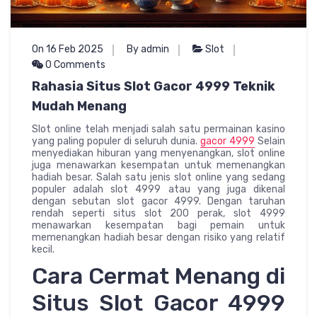
On 16 Feb 2025
By admin
Slot
0 Comments
Rahasia Situs Slot Gacor 4999 Teknik
Mudah Menang
Slot online telah menjadi salah satu permainan kasino
yang paling populer di seluruh dunia.
gacor 4999
Selain
menyediakan hiburan yang menyenangkan, slot online
juga menawarkan kesempatan untuk memenangkan
hadiah besar. Salah satu jenis slot online yang sedang
populer adalah slot 4999 atau yang juga dikenal
dengan sebutan slot gacor 4999. Dengan taruhan
rendah seperti situs slot 200 perak, slot 4999
menawarkan kesempatan bagi pemain untuk
memenangkan hadiah besar dengan risiko yang relatif
kecil.
Cara Cermat Menang di
Situs Slot Gacor 4999