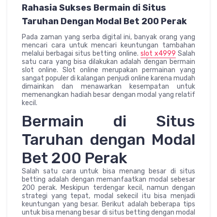
Rahasia Sukses Bermain di Situs
Taruhan Dengan Modal Bet 200 Perak
Pada zaman yang serba digital ini, banyak orang yang
mencari cara untuk mencari keuntungan tambahan
melalui berbagai situs betting online.
slot x4999
Salah
satu cara yang bisa dilakukan adalah dengan bermain
slot online. Slot online merupakan permainan yang
sangat populer di kalangan penjudi online karena mudah
dimainkan dan menawarkan kesempatan untuk
memenangkan hadiah besar dengan modal yang relatif
kecil.
Bermain di Situs
Taruhan dengan Modal
Bet 200 Perak
Salah satu cara untuk bisa menang besar di situs
betting adalah dengan memanfaatkan modal sebesar
200 perak. Meskipun terdengar kecil, namun dengan
strategi yang tepat, modal sekecil itu bisa menjadi
keuntungan yang besar. Berikut adalah beberapa tips
untuk bisa menang besar di situs betting dengan modal