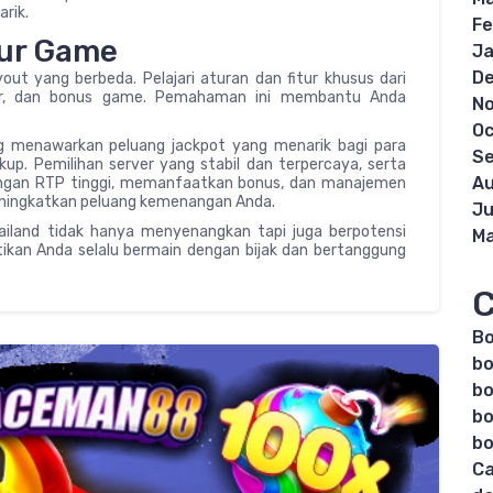
rik.
Fe
tur Game
Ja
D
ut yang berbeda. Pelajari aturan dan fitur khusus dari
ter, dan bonus game. Pemahaman ini membantu Anda
N
Oc
g menawarkan peluang jackpot yang menarik bagi para
S
up. Pemilihan server yang stabil dan terpercaya, serta
Au
engan RTP tinggi, memanfaatkan bonus, dan manajemen
ningkatkan peluang kemenangan Anda.
Ju
ailand tidak hanya menyenangkan tapi juga berpotensi
Ma
ikan Anda selalu bermain dengan bijak dan bertanggung
C
B
bo
bo
bo
bo
Ca