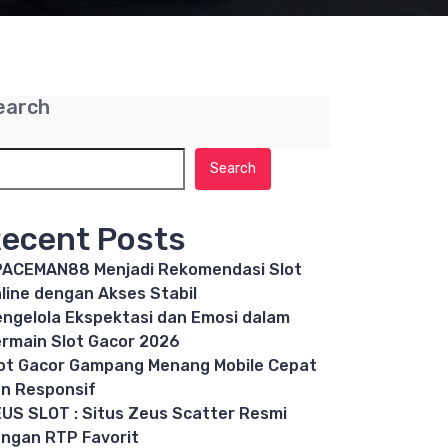
earch
Search
ecent Posts
ACEMAN88 Menjadi Rekomendasi Slot
line dengan Akses Stabil
ngelola Ekspektasi dan Emosi dalam
rmain Slot Gacor 2026
ot Gacor Gampang Menang Mobile Cepat
n Responsif
US SLOT : Situs Zeus Scatter Resmi
ngan RTP Favorit