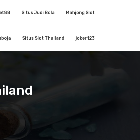
et88
Situs Judi Bola
Mahjong Slot
mboja
Situs Slot Thailand
joker123
ailand