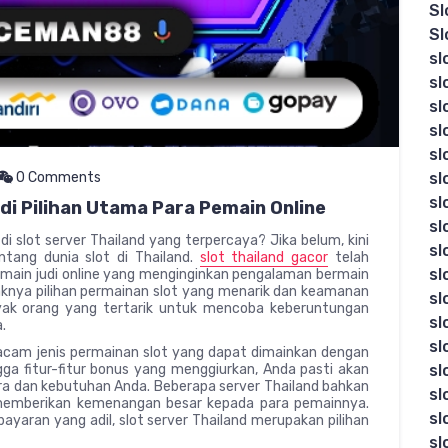
Sl
Sl
sl
sl
sl
sl
sl
0 Comments
sl
sl
di Pilihan Utama Para Pemain Online
sl
slot server Thailand yang terpercaya? Jika belum, kini
sl
ntang dunia slot di Thailand.
slot thailand gacor
telah
sl
 pemain judi online yang menginginkan pengalaman bermain
nya pilihan permainan slot yang menarik dan keamanan
sl
nyak orang yang tertarik untuk mencoba keberuntungan
sl
.
sl
acam jenis permainan slot yang dapat dimainkan dengan
a fitur-fitur bonus yang menggiurkan, Anda pasti akan
sl
a dan kebutuhan Anda. Beberapa server Thailand bahkan
sl
 memberikan kemenangan besar kepada para pemainnya.
sl
aran yang adil, slot server Thailand merupakan pilihan
sl