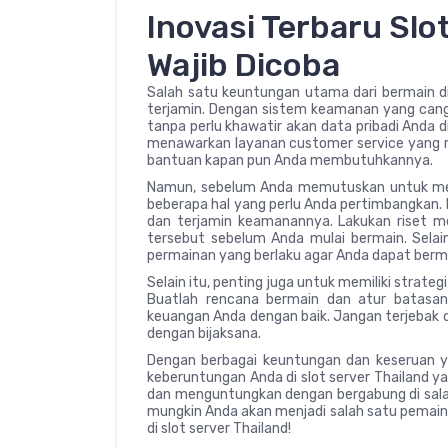
Inovasi Terbaru Slo
Wajib Dicoba
Salah satu keuntungan utama dari bermain di
terjamin. Dengan sistem keamanan yang cang
tanpa perlu khawatir akan data pribadi Anda di
menawarkan layanan customer service yang 
bantuan kapan pun Anda membutuhkannya.
Namun, sebelum Anda memutuskan untuk menc
beberapa hal yang perlu Anda pertimbangkan. 
dan terjamin keamanannya. Lakukan riset me
tersebut sebelum Anda mulai bermain. Sela
permainan yang berlaku agar Anda dapat berm
Selain itu, penting juga untuk memiliki strateg
Buatlah rencana bermain dan atur batasan
keuangan Anda dengan baik. Jangan terjebak d
dengan bijaksana.
Dengan berbagai keuntungan dan keseruan y
keberuntungan Anda di slot server Thailand 
dan menguntungkan dengan bergabung di salah 
mungkin Anda akan menjadi salah satu pemain
di slot server Thailand!