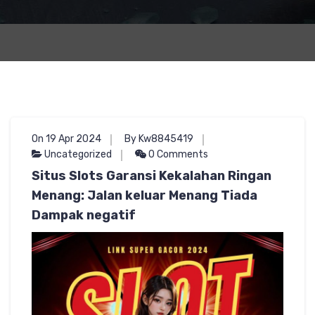
On 19 Apr 2024
By Kw8845419
Uncategorized
0 Comments
Situs Slots Garansi Kekalahan Ringan
Menang: Jalan keluar Menang Tiada
Dampak negatif