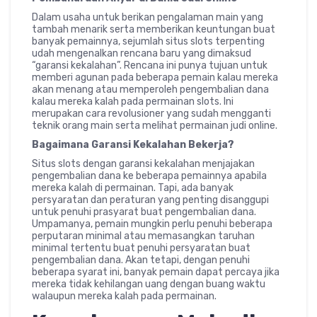
Dalam usaha untuk berikan pengalaman main yang
tambah menarik serta memberikan keuntungan buat
banyak pemainnya, sejumlah situs slots terpenting
udah mengenalkan rencana baru yang dimaksud
“garansi kekalahan”. Rencana ini punya tujuan untuk
memberi agunan pada beberapa pemain kalau mereka
akan menang atau memperoleh pengembalian dana
kalau mereka kalah pada permainan slots. Ini
merupakan cara revolusioner yang sudah mengganti
teknik orang main serta melihat permainan judi online.
Bagaimana Garansi Kekalahan Bekerja?
Situs slots dengan garansi kekalahan menjajakan
pengembalian dana ke beberapa pemainnya apabila
mereka kalah di permainan. Tapi, ada banyak
persyaratan dan peraturan yang penting disanggupi
untuk penuhi prasyarat buat pengembalian dana.
Umpamanya, pemain mungkin perlu penuhi beberapa
perputaran minimal atau memasangkan taruhan
minimal tertentu buat penuhi persyaratan buat
pengembalian dana. Akan tetapi, dengan penuhi
beberapa syarat ini, banyak pemain dapat percaya jika
mereka tidak kehilangan uang dengan buang waktu
walaupun mereka kalah pada permainan.