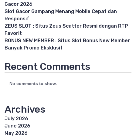
Gacor 2026
Slot Gacor Gampang Menang Mobile Cepat dan
Responsif
ZEUS SLOT : Situs Zeus Scatter Resmi dengan RTP
Favorit
BONUS NEW MEMBER : Situs Slot Bonus New Member
Banyak Promo Eksklusif
Recent Comments
No comments to show.
Archives
July 2026
June 2026
May 2026