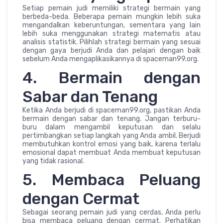
Setiap pemain judi memiliki strategi bermain yang
berbeda-beda. Beberapa pemain mungkin lebih suka
mengandalkan keberuntungan, sementara yang lain
lebih suka menggunakan strategi matematis atau
analisis statistik. Pilihlah strategi bermain yang sesuai
dengan gaya berjudi Anda dan pelajari dengan baik
sebelum Anda mengaplikasikannya di spaceman99.org.
4. Bermain dengan
Sabar dan Tenang
Ketika Anda berjudi di spaceman99.org, pastikan Anda
bermain dengan sabar dan tenang. Jangan terburu-
buru dalam mengambil keputusan dan selalu
pertimbangkan setiap langkah yang Anda ambil. Berjudi
membutuhkan kontrol emosi yang baik, karena terlalu
emosional dapat membuat Anda membuat keputusan
yang tidak rasional.
5. Membaca Peluang
dengan Cermat
Sebagai seorang pemain judi yang cerdas, Anda perlu
bisa membaca peluang dengan cermat. Perhatikan