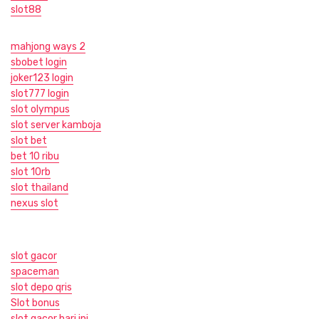
slot88
mahjong ways 2
sbobet login
joker123 login
slot777 login
slot olympus
slot server kamboja
slot bet
bet 10 ribu
slot 10rb
slot thailand
nexus slot
slot gacor
spaceman
slot depo qris
Slot bonus
slot gacor hari ini