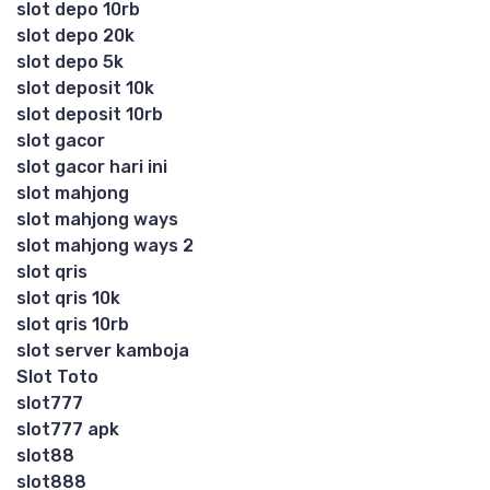
slot depo 10rb
slot depo 20k
slot depo 5k
slot deposit 10k
slot deposit 10rb
slot gacor
slot gacor hari ini
slot mahjong
slot mahjong ways
slot mahjong ways 2
slot qris
slot qris 10k
slot qris 10rb
slot server kamboja
Slot Toto
slot777
slot777 apk
slot88
slot888