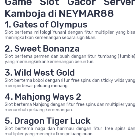
Game Slot Gacor Server
Kamboja di NEYMAR88
1. Gates of Olympus
Slot bertema mitologi Yunani dengan fitur multiplier yang bisa
meningkatkan kemenangan secara signifikan.
2. Sweet Bonanza
Slot bertema permen dan buah dengan fitur tumbang (tumble)
yang memungkinkan kemenangan beruntun.
3. Wild West Gold
Slot bertema koboi dengan fitur free spins dan sticky wilds yang
memperbesar peluang menang.
4. Mahjong Ways 2
Slot bertema Mahjong dengan fitur free spins dan multiplier yang
menambah peluang kemenangan.
5. Dragon Tiger Luck
Slot bertema naga dan harimau dengan fitur free spins dan
multiplier yang meningkatkan peluang cuan.