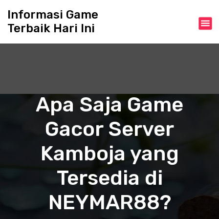
S
Informasi Game
k
Terbaik Hari Ini
i
p
t
o
c
o
n
Apa Saja Game
t
e
Gacor Server
n
t
Kamboja yang
Tersedia di
NEYMAR88?