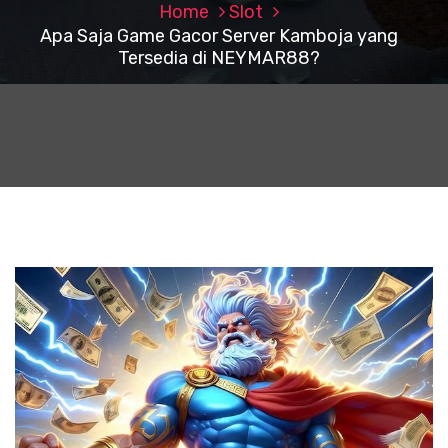
Home
Slot
Apa Saja Game Gacor Server Kamboja yang
Tersedia di NEYMAR88?