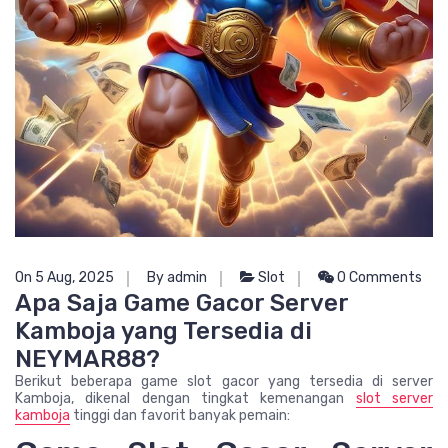
On 5 Aug, 2025
By admin
Slot
0 Comments
Apa Saja Game Gacor Server
Kamboja yang Tersedia di
NEYMAR88?
Berikut beberapa game slot gacor yang tersedia di server
Kamboja, dikenal dengan tingkat kemenangan
slot server
kamboja
tinggi dan favorit banyak pemain: