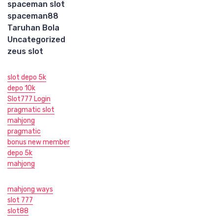
spaceman slot
spaceman88
Taruhan Bola
Uncategorized
zeus slot
slot depo 5k
depo 10k
Slot777 Login
pragmatic slot
mahjong
pragmatic
bonus new member
depo 5k
mahjong
mahjong ways
slot 777
slot88