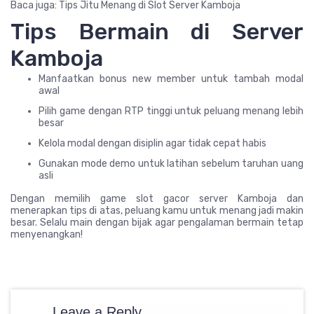
Baca juga: Tips Jitu Menang di Slot Server Kamboja
Tips Bermain di Server
Kamboja
Manfaatkan bonus new member untuk tambah modal
awal
Pilih game dengan RTP tinggi untuk peluang menang lebih
besar
Kelola modal dengan disiplin agar tidak cepat habis
Gunakan mode demo untuk latihan sebelum taruhan uang
asli
Dengan memilih game slot gacor server Kamboja dan
menerapkan tips di atas, peluang kamu untuk menang jadi makin
besar. Selalu main dengan bijak agar pengalaman bermain tetap
menyenangkan!
Leave a Reply