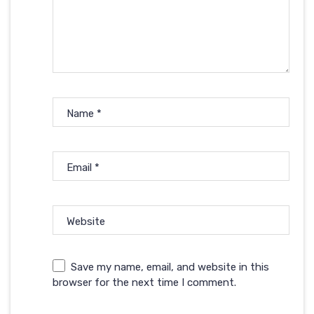
Name
*
Email
*
Website
Save my name, email, and website in this
browser for the next time I comment.