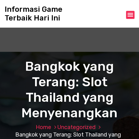
S
Informasi Game
k
Terbaik Hari Ini
i
p
t
o
c
o
n
Bangkok yang
t
e
Terang: Slot
n
t
Thailand yang
Menyenangkan
Home
Uncategorized
Bangkok yang Terang: Slot Thailand yang