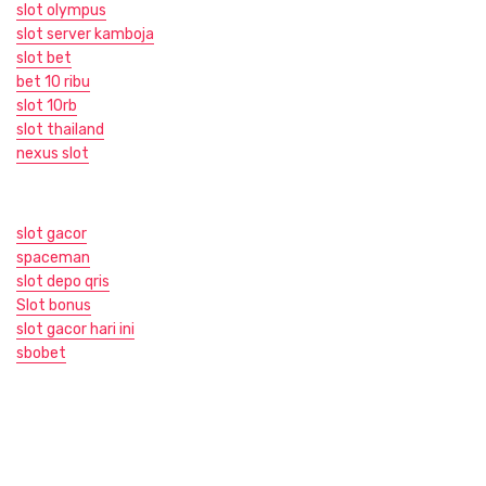
slot olympus
slot server kamboja
slot bet
bet 10 ribu
slot 10rb
slot thailand
nexus slot
slot gacor
spaceman
slot depo qris
Slot bonus
slot gacor hari ini
sbobet