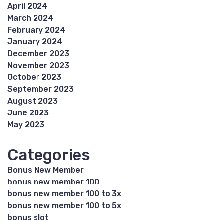
April 2024
March 2024
February 2024
January 2024
December 2023
November 2023
October 2023
September 2023
August 2023
June 2023
May 2023
Categories
Bonus New Member
bonus new member 100
bonus new member 100 to 3x
bonus new member 100 to 5x
bonus slot