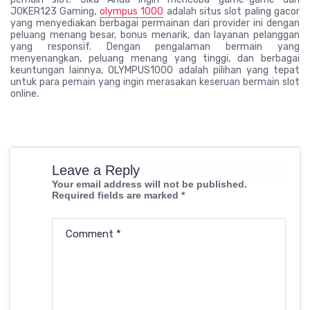
JOKER123 Gaming,
olympus 1000
adalah situs slot paling gacor
yang menyediakan berbagai permainan dari provider ini dengan
peluang menang besar, bonus menarik, dan layanan pelanggan
yang responsif. Dengan pengalaman bermain yang
menyenangkan, peluang menang yang tinggi, dan berbagai
keuntungan lainnya, OLYMPUS1000 adalah pilihan yang tepat
untuk para pemain yang ingin merasakan keseruan bermain slot
online.
Leave a Reply
Your email address will not be published.
Required fields are marked
*
Comment
*