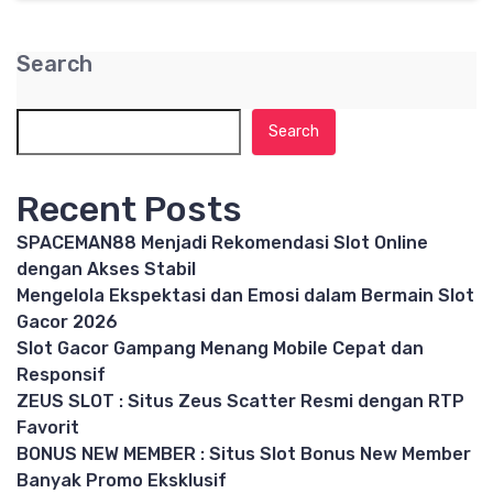
Search
Search
Recent Posts
SPACEMAN88 Menjadi Rekomendasi Slot Online
dengan Akses Stabil
Mengelola Ekspektasi dan Emosi dalam Bermain Slot
Gacor 2026
Slot Gacor Gampang Menang Mobile Cepat dan
Responsif
ZEUS SLOT : Situs Zeus Scatter Resmi dengan RTP
Favorit
BONUS NEW MEMBER : Situs Slot Bonus New Member
Banyak Promo Eksklusif