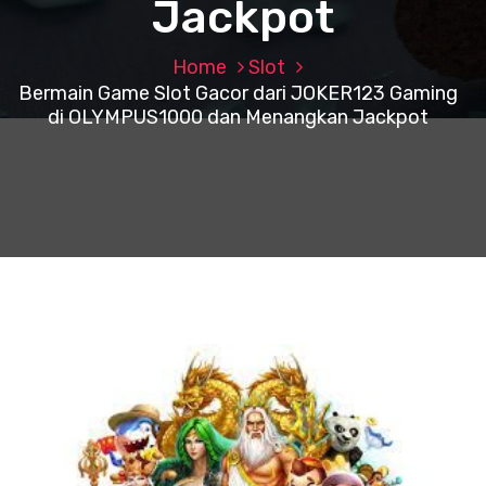
Jackpot
Home
Slot
Bermain Game Slot Gacor dari JOKER123 Gaming
di OLYMPUS1000 dan Menangkan Jackpot