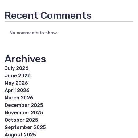
Recent Comments
No comments to show.
Archives
July 2026
June 2026
May 2026
April 2026
March 2026
December 2025
November 2025
October 2025
September 2025
August 2025