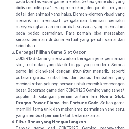
pada kualitas visual game mereka. Setiap game slot yang
dirilis memiliki grafis yang memukau, dengan desain yang
detail dan animasi yang halus. Elemen-elemen visual yang
menarik ini membuat pengalaman bermain semakin
menyenangkan dan menambah suasana yang mendalam
pada setiap permainan. Para pemain bisa merasakan
sensasi bermain di dunia virtual yang penuh warna dan
keindahan.
Berbagai Pilihan Game Slot Gacor
JOKER123 Gaming menawarkan beragam jenis permainan
slot, mulai dari yang klasik hingga yang modern. Semua
game ini dilengkapi dengan fitur-fitur menarik, seperti
putaran gratis, simbol liar, dan bonus tambahan yang
meningkatkan peluang pemain untuk meraih kemenangan
besar. Beberapa game dari JOKER123 Gaming yang sangat
populer di kalangan pemain antara lain
Roma Slot
,
Dragon Power Flame
, dan
Fortune Gods
. Setiap game
memiliki tema unik dan mekanisme permainan yang seru,
yang membuat pemain betah berlama-lama.
Fitur Bonus yang Menguntungkan
Banyak game dari JOKER123 Gaming menawarkan