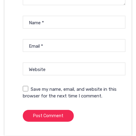
Name
*
Email
*
Website
Save my name, email, and website in this
browser for the next time I comment.