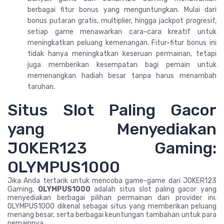
berbagai fitur bonus yang menguntungkan. Mulai dari
bonus putaran gratis, multiplier, hingga jackpot progresif,
setiap game menawarkan cara-cara kreatif untuk
meningkatkan peluang kemenangan. Fitur-fitur bonus ini
tidak hanya meningkatkan keseruan permainan, tetapi
juga memberikan kesempatan bagi pemain untuk
memenangkan hadiah besar tanpa harus menambah
taruhan.
Situs Slot Paling Gacor
yang Menyediakan
JOKER123 Gaming:
OLYMPUS1000
Jika Anda tertarik untuk mencoba game-game dari JOKER123
Gaming,
OLYMPUS1000
adalah situs slot paling gacor yang
menyediakan berbagai pilihan permainan dari provider ini.
OLYMPUS1000 dikenal sebagai situs yang memberikan peluang
menang besar, serta berbagai keuntungan tambahan untuk para
pemainnya.