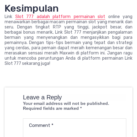
Kesimpulan
Link
Slot 777 adalah platform permainan slot
online yang
menawarkan berbagai macam permainan slot yang menarik dan
seru. Dengan tingkat RTP yang tinggi, jackpot besar, dan
berbagai bonus menarik, Link Slot 777 menjanjikan pengalaman
bermain yang menyenangkan dan mengasyikkan bagi para
pemainnya. Dengan tips-tips bermain yang tepat dan strategi
yang cerdas, para pemain dapat meraih kemenangan besar dan
merasakan sensasi meraih Maxwin di platform ini. Jangan ragu
untuk mencoba peruntungan Anda di platform permainan Link
Slot 777 sekarang juga!
Leave a Reply
Your email address will not be published.
Required fields are marked
*
Comment
*