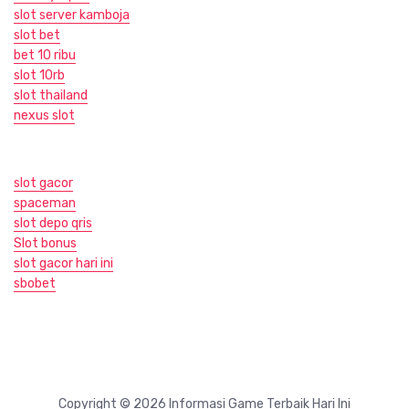
slot server kamboja
slot bet
bet 10 ribu
slot 10rb
slot thailand
nexus slot
slot gacor
spaceman
slot depo qris
Slot bonus
slot gacor hari ini
sbobet
Copyright © 2026 Informasi Game Terbaik Hari Ini