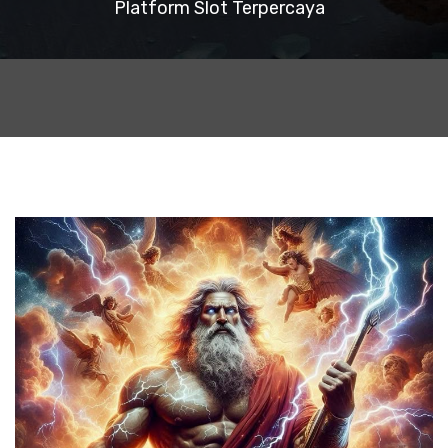
Platform Slot Terpercaya