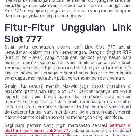
menawarkan berbagai macam permainan slot yang menarik dan
seru. Dengan tampilan yang modern dan fitur-fitur canggih, Link
Slot 777 menjanjikan pengalaman bermain yang menyenangkan
dan mengasyikkan bagi para pemainnya.
Fitur-Fitur Unggulan Link
Slot 777
Salah satu keunggulan utama dari Link Slot 777 adalah
kemudahan dalam meraih kemenangan. Dengan tingkat RTP
(Return to Player) yang tinggi dan jackpot yang besar, para
pemain memiliki kesempatan yang lebih besar untuk meraih
kemenangan besar di platform ini. Tidak hanya itu, Link Slot 777
juga menawarkan berbagai macam bonus dan promosi menarik
yang dapat meningkatkan peluang kemenangan para pemain.
Selain itu, sensasi meraih Maxwin juga dapat dirasakan di
platform permainan Link Slot 777. Dengan adanya fitur-fitur
seperti free spin, bonus game, dan multiplier, para pemain
memiliki kesempatan untuk meraih kemenangan maksimal di
setiap putaran permainan. Dengan strategi bermain yang tepat
dan keberuntungan yang mendukung, para pemain dapat meraih
Maxwin dan merasakan sensasi kemenangan yang luar biasa.
Bagi para pemain yang ingin merasakan sensasi
bermain di
platform permainan Link Slot 777
, ada beberapa tips yang dapat
membantu meningkatkan peluang kemenangan. Pertama,