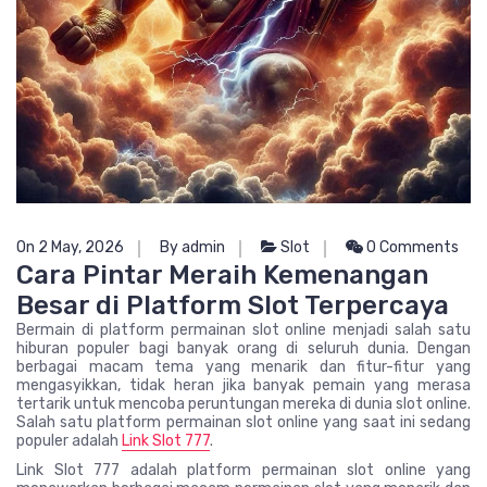
On 2 May, 2026
By admin
Slot
0 Comments
Cara Pintar Meraih Kemenangan
Besar di Platform Slot Terpercaya
Bermain di platform permainan slot online menjadi salah satu
hiburan populer bagi banyak orang di seluruh dunia. Dengan
berbagai macam tema yang menarik dan fitur-fitur yang
mengasyikkan, tidak heran jika banyak pemain yang merasa
tertarik untuk mencoba peruntungan mereka di dunia slot online.
Salah satu platform permainan slot online yang saat ini sedang
populer adalah
Link Slot 777
.
Link Slot 777 adalah platform permainan slot online yang