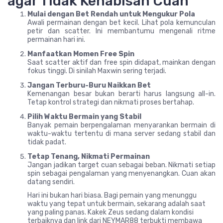
agar Tidak Kehabisan Cuan
Mulai dengan Bet Rendah untuk Mengukur Pola
Awali permainan dengan bet kecil. Lihat pola kemunculan
petir dan scatter. Ini membantumu mengenali ritme
permainan hari ini.
Manfaatkan Momen Free Spin
Saat scatter aktif dan free spin didapat, mainkan dengan
fokus tinggi. Di sinilah Maxwin sering terjadi.
Jangan Terburu-Buru Naikkan Bet
Kemenangan besar bukan berarti harus langsung all-in.
Tetap kontrol strategi dan nikmati proses bertahap.
Pilih Waktu Bermain yang Stabil
Banyak pemain berpengalaman menyarankan bermain di
waktu-waktu tertentu di mana server sedang stabil dan
tidak padat.
Tetap Tenang, Nikmati Permainan
Jangan jadikan target cuan sebagai beban. Nikmati setiap
spin sebagai pengalaman yang menyenangkan. Cuan akan
datang sendiri.
Hari ini bukan hari biasa. Bagi pemain yang menunggu
waktu yang tepat untuk bermain, sekarang adalah saat
yang paling panas. Kakek Zeus sedang dalam kondisi
terbaiknya dan link dari NEYMAR88 terbukti membawa