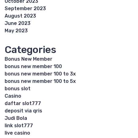
October 2023
September 2023
August 2023
June 2023
May 2023
Categories
Bonus New Member
bonus new member 100
bonus new member 100 to 3x
bonus new member 100 to 5x
bonus slot
Casino
daftar slot777
deposit via qris
Judi Bola
link slot777
live casino