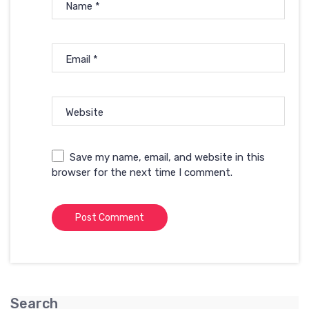
Name
*
Email
*
Website
Save my name, email, and website in this
browser for the next time I comment.
Search