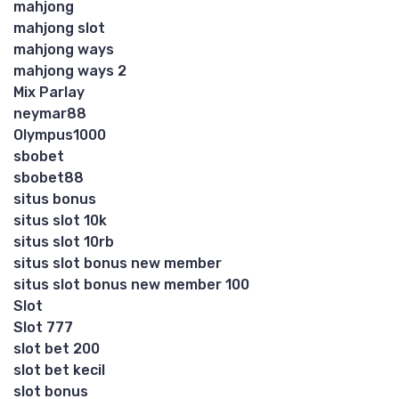
mahjong
mahjong slot
mahjong ways
mahjong ways 2
Mix Parlay
neymar88
Olympus1000
sbobet
sbobet88
situs bonus
situs slot 10k
situs slot 10rb
situs slot bonus new member
situs slot bonus new member 100
Slot
Slot 777
slot bet 200
slot bet kecil
slot bonus