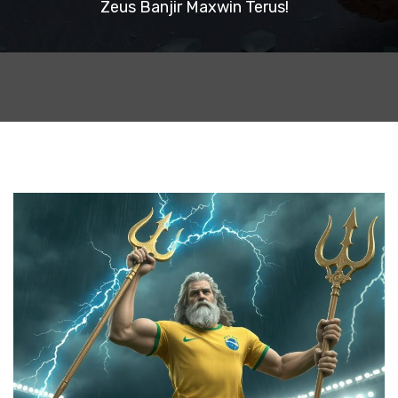
Zeus Banjir Maxwin Terus!