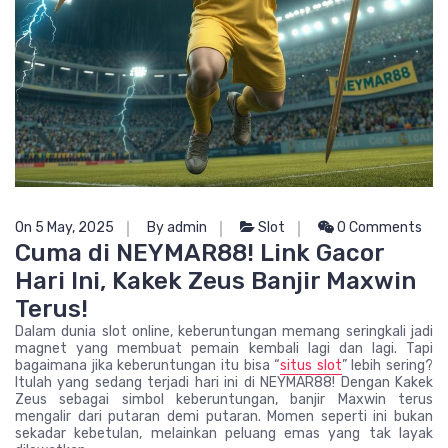
On 5 May, 2025
By admin
Slot
0 Comments
Cuma di NEYMAR88! Link Gacor
Hari Ini, Kakek Zeus Banjir Maxwin
Terus!
Dalam dunia slot online, keberuntungan memang seringkali jadi
magnet yang membuat pemain kembali lagi dan lagi. Tapi
bagaimana jika keberuntungan itu bisa “
situs slot
” lebih sering?
Itulah yang sedang terjadi hari ini di NEYMAR88! Dengan Kakek
Zeus sebagai simbol keberuntungan, banjir Maxwin terus
mengalir dari putaran demi putaran. Momen seperti ini bukan
sekadar kebetulan, melainkan peluang emas yang tak layak