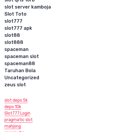
slot server kamboja
Slot Toto
slot777
slot777 apk
slot88
slot888
spaceman
spaceman slot
spaceman88
Taruhan Bola
Uncategorized
zeus slot
slot depo 5k
depo 10k
Slot777 Login
pragmatic slot
mahjong