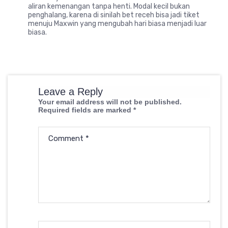
aliran kemenangan tanpa henti. Modal kecil bukan
penghalang, karena di sinilah bet receh bisa jadi tiket
menuju Maxwin yang mengubah hari biasa menjadi luar
biasa.
Leave a Reply
Your email address will not be published.
Required fields are marked
*
Comment
*