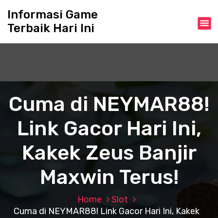
S
Informasi Game
k
Terbaik Hari Ini
i
p
t
o
c
o
n
Cuma di NEYMAR88!
t
e
Link Gacor Hari Ini,
n
t
Kakek Zeus Banjir
Maxwin Terus!
Home
Slot
Cuma di NEYMAR88! Link Gacor Hari Ini, Kakek