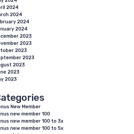
y 2024
ril 2024
rch 2024
bruary 2024
nuary 2024
ecember 2023
ovember 2023
tober 2023
eptember 2023
gust 2023
ne 2023
y 2023
ategories
onus New Member
nus new member 100
nus new member 100 to 3x
nus new member 100 to 5x