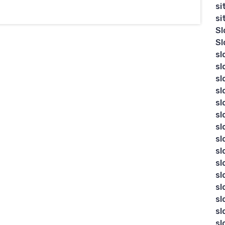
si
si
Sl
Sl
sl
sl
sl
sl
sl
sl
sl
sl
sl
sl
sl
sl
sl
sl
sl