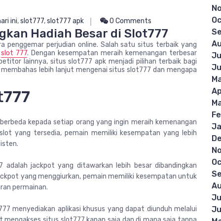
N
Oc
ari ini
,
slot777
,
slot777 apk
0 Comments
kan Hadiah Besar di Slot777
S
Au
ra penggemar perjudian online. Salah satu situs terbaik yang
s
slot 777
. Dengan kesempatan meraih kemenangan terbesar
Ju
titor lainnya, situs slot777 apk menjadi pilihan terbaik bagi
Ju
akan membahas lebih lanjut mengenai situs slot777 dan mengapa
Ma
Ap
t777
Ma
Fe
berbeda kepada setiap orang yang ingin meraih kemenangan
Ja
 slot yang tersedia, pemain memiliki kesempatan yang lebih
D
isten.
N
Oc
7 adalah jackpot yang ditawarkan lebih besar dibandingkan
S
jackpot yang menggiurkan, pemain memiliki kesempatan untuk
Au
ran permainan.
Ju
77 menyediakan aplikasi khusus yang dapat diunduh melalui
Ju
pat mengakses situs slot777 kapan saja dan di mana saja tanpa