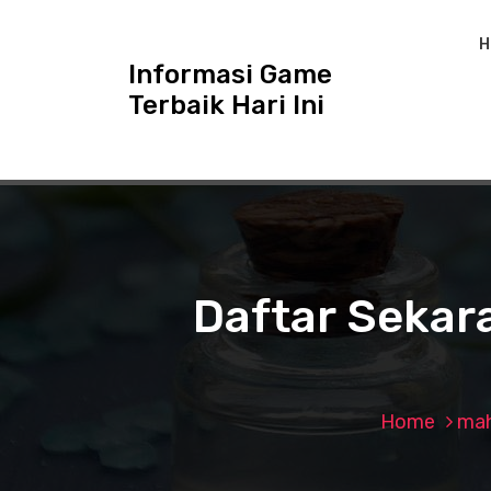
S
k
H
i
Informasi Game
p
Terbaik Hari Ini
t
o
c
o
n
t
e
n
Daftar Sekar
t
Home
mah