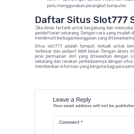
perlu menggunakan perangkat komputer.
Daftar Situs Slot777
Jika Anda tertarik untuk bergabung dan mencoba 
pendaftaran sekarang. Dengan cara yang mudah da
menikmati berbagai keunggulan yang ditawarkanny
Situs slot777 adalah tempat terbaik untuk b
terbesar dan jackpot lebih besar. Dengan akses 
jenis permainan slot yang ditawarkan dengan ca
sekarang dan rasakan perbedaannya dengan situs s
memberikan informasi yang berguna bagi para pemb
Leave a Reply
Your email address will not be publishe
Comment
*