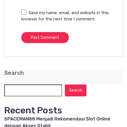
Save my name, email, and website in this
browser for the next time I comment.
Search
Search
Recent Posts
SPACEMAN88 Menjadi Rekomendasi Slot Online
dengan Akses Stabil