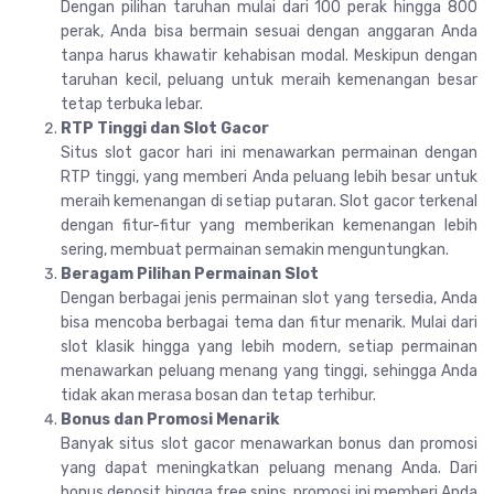
Dengan pilihan taruhan mulai dari 100 perak hingga 800
perak, Anda bisa bermain sesuai dengan anggaran Anda
tanpa harus khawatir kehabisan modal. Meskipun dengan
taruhan kecil, peluang untuk meraih kemenangan besar
tetap terbuka lebar.
RTP Tinggi dan Slot Gacor
Situs slot gacor hari ini menawarkan permainan dengan
RTP tinggi, yang memberi Anda peluang lebih besar untuk
meraih kemenangan di setiap putaran. Slot gacor terkenal
dengan fitur-fitur yang memberikan kemenangan lebih
sering, membuat permainan semakin menguntungkan.
Beragam Pilihan Permainan Slot
Dengan berbagai jenis permainan slot yang tersedia, Anda
bisa mencoba berbagai tema dan fitur menarik. Mulai dari
slot klasik hingga yang lebih modern, setiap permainan
menawarkan peluang menang yang tinggi, sehingga Anda
tidak akan merasa bosan dan tetap terhibur.
Bonus dan Promosi Menarik
Banyak situs slot gacor menawarkan bonus dan promosi
yang dapat meningkatkan peluang menang Anda. Dari
bonus deposit hingga free spins, promosi ini memberi Anda