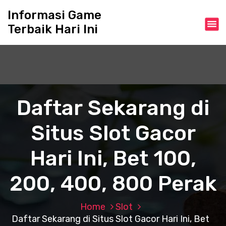
S
Informasi Game
k
Terbaik Hari Ini
i
p
t
o
c
o
n
Daftar Sekarang di
t
e
Situs Slot Gacor
n
t
Hari Ini, Bet 100,
200, 400, 800 Perak
Home
Slot
Daftar Sekarang di Situs Slot Gacor Hari Ini, Bet