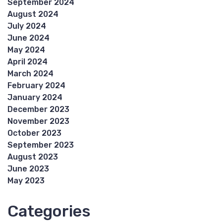
September 2024
August 2024
July 2024
June 2024
May 2024
April 2024
March 2024
February 2024
January 2024
December 2023
November 2023
October 2023
September 2023
August 2023
June 2023
May 2023
Categories