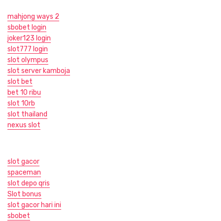
mahjong ways 2
sbobet login
joker123 login
slot777 login
slot olympus
slot server kamboja
slot bet
bet 10 ribu
slot 10rb
slot thailand
nexus slot
slot gacor
spaceman
slot depo qris
Slot bonus
slot gacor hari ini
sbobet