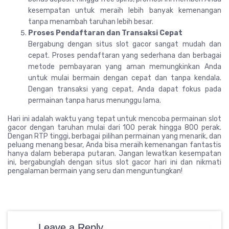
kesempatan untuk meraih lebih banyak kemenangan
tanpa menambah taruhan lebih besar.
Proses Pendaftaran dan Transaksi Cepat
Bergabung dengan situs slot gacor sangat mudah dan
cepat. Proses pendaftaran yang sederhana dan berbagai
metode pembayaran yang aman memungkinkan Anda
untuk mulai bermain dengan cepat dan tanpa kendala.
Dengan transaksi yang cepat, Anda dapat fokus pada
permainan tanpa harus menunggu lama.
Hari ini adalah waktu yang tepat untuk mencoba permainan slot
gacor dengan taruhan mulai dari 100 perak hingga 800 perak.
Dengan RTP tinggi, berbagai pilihan permainan yang menarik, dan
peluang menang besar, Anda bisa meraih kemenangan fantastis
hanya dalam beberapa putaran. Jangan lewatkan kesempatan
ini, bergabunglah dengan situs slot gacor hari ini dan nikmati
pengalaman bermain yang seru dan menguntungkan!
Leave a Reply