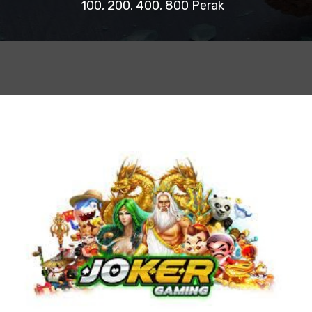
100, 200, 400, 800 Perak