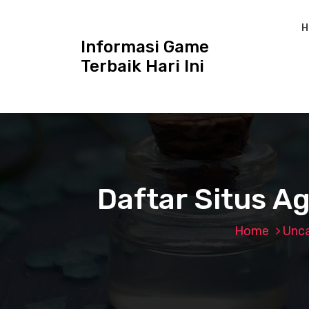
S
k
H
i
Informasi Game
p
Terbaik Hari Ini
t
o
c
o
n
t
e
n
Daftar Situs A
t
Home
Unca