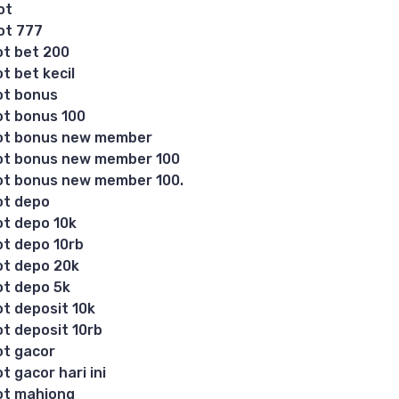
ot
ot 777
ot bet 200
ot bet kecil
ot bonus
ot bonus 100
ot bonus new member
ot bonus new member 100
ot bonus new member 100.
ot depo
ot depo 10k
ot depo 10rb
ot depo 20k
ot depo 5k
ot deposit 10k
ot deposit 10rb
ot gacor
ot gacor hari ini
ot mahjong