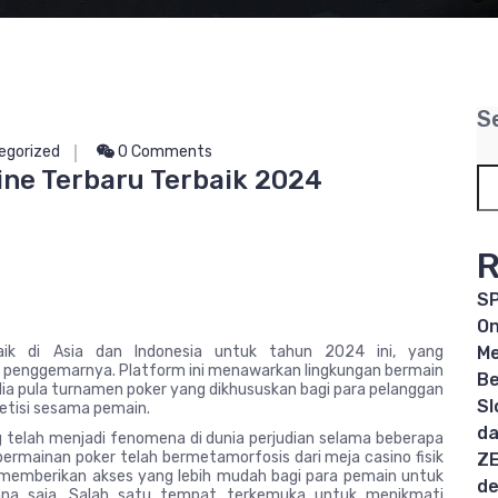
S
egorized
0 Comments
ine Terbaru Terbaik 2024
R
SP
On
aik di Asia dan Indonesia untuk tahun 2024 ini, yang
Me
 penggemarnya. Platform ini menawarkan lingkungan bermain
Be
sedia pula turnamen poker yang dikhususkan bagi para pelanggan
Sl
etisi sesama pemain.
da
 telah menjadi fenomena di dunia perjudian selama beberapa
rmainan poker telah bermetamorfosis dari meja casino fisik
ZE
, memberikan akses yang lebih mudah bagi para pemain untuk
de
ana saja. Salah satu tempat terkemuka untuk menikmati