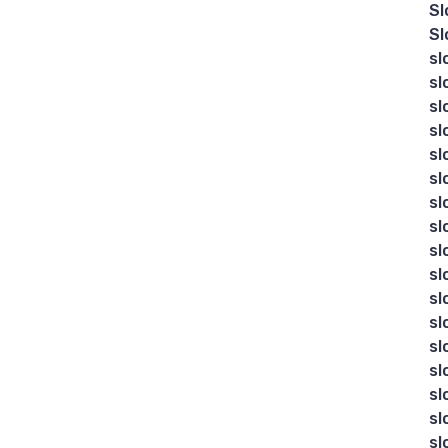
Sl
Sl
sl
sl
sl
sl
sl
sl
sl
sl
sl
sl
sl
sl
sl
sl
sl
sl
sl