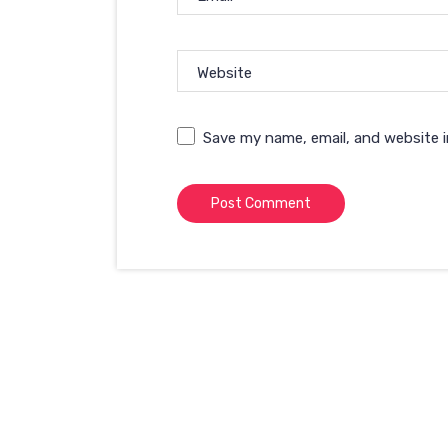
Website
Save my name, email, and website i