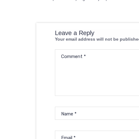
Leave a Reply
Your email address will not be publishe
Comment
*
Name
*
Email
*