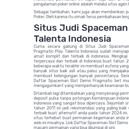
pengalaman poker online adalah melalui situs agen 
Sebagai tambahan, kami juga akan memberikan pan
Poker. Oleh karena itu simak terus pembahasan lengk
Situs Judi Spaceman
Talenta Indonesia
Cuma secara gabung di Situs Judi Spacem
Pragmatic Play Talenta Indonesia sudah menyiap
amat komplit dan terbaik di indonesia. Mengka
terpercaya dan terbaik di Indonesia buat tahun 
beberapa waktu terakhir ini membuat euforia yang 
banyak situs baik asli atau palsu yang menjajakan
membuat kebingungan banyak pencintanya. Seringk
Daftar Spaceman Slot Demo Pragmatic bet mura
mengagumkant yang memperbanyak keamanan buat 
Ditambah lagi ditambahkan yang menyenangi per
deposit pulsa tanpa potongan Kemampuan Indone
indonesia yang sangat bisa dipercaya. Sejumlah s
tahun 2011 ini jadi rekomendasi yang paling baik
terbaik buat alternatif anda pada tahun 2024 ini
situs terhebat buat permainan kegemaran anda ini
web ini misalnya. Link Daftar Spaceman Slot Demo
macam permainan yang bisa dijumpai di sini.