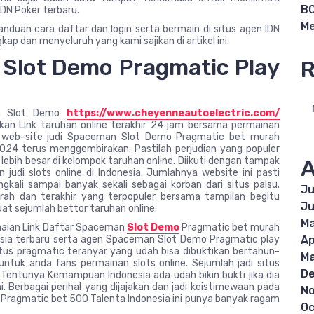
BO
IDN Poker terbaru.
Me
duan cara daftar dan login serta bermain di situs agen IDN
ap dan menyeluruh yang kami sajikan di artikel ini.
 Slot Demo Pragmatic Play
R
an Slot Demo
https://www.cheyenneautoelectric.com/
kan Link taruhan online terakhir 24 jam bersama permainan
ji web-site judi Spaceman Slot Demo Pragmatic bet murah
2024 terus menggembirakan. Pastilah perjudian yang populer
lebih besar di kelompok taruhan online. Diikuti dengan tampak
A
 judi slots online di Indonesia. Jumlahnya website ini pasti
ali sampai banyak sekali sebagai korban dari situs palsu.
Ju
h dan terakhir yang terpopuler bersama tampilan begitu
Ju
sejumlah bettor taruhan online.
Ma
maian Link Daftar Spaceman
Slot Demo
Pragmatic bet murah
sia terbaru serta agen Spaceman Slot Demo Pragmatic play
Ap
itus pragmatic teranyar yang udah bisa dibuktikan bertahun-
Ma
 untuk anda fans permainan slots online. Sejumlah jadi situs
D
. Tentunya Kemampuan Indonesia ada udah bikin bukti jika dia
. Berbagai perihal yang dijajakan dan jadi keistimewaan pada
N
 Pragmatic bet 500 Talenta Indonesia ini punya banyak ragam
Oc