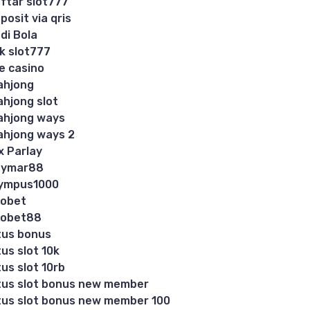
ftar slot777
posit via qris
di Bola
nk slot777
ve casino
ahjong
hjong slot
hjong ways
hjong ways 2
x Parlay
eymar88
ympus1000
obet
bobet88
tus bonus
tus slot 10k
tus slot 10rb
tus slot bonus new member
tus slot bonus new member 100