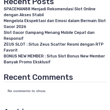
Recent Posts
SPACEMAN88 Menjadi Rekomendasi Slot Online
dengan Akses Stabil
Mengelola Ekspektasi dan Emosi dalam Bermain Slot
Gacor 2026
Slot Gacor Gampang Menang Mobile Cepat dan
Responsif
ZEUS SLOT : Situs Zeus Scatter Resmi dengan RTP
Favorit
BONUS NEW MEMBER : Situs Slot Bonus New Member
Banyak Promo Eksklusif
Recent Comments
No comments to show.