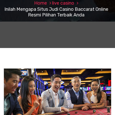
Home
live casino
Inilah Mengapa Situs Judi Casino Baccarat Online
Resmi Pilihan Terbaik Anda