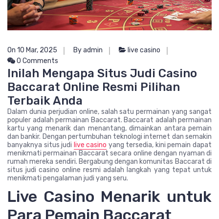
On 10 Mar, 2025
By admin
live casino
0 Comments
Inilah Mengapa Situs Judi Casino
Baccarat Online Resmi Pilihan
Terbaik Anda
Dalam dunia perjudian online, salah satu permainan yang sangat
populer adalah permainan Baccarat. Baccarat adalah permainan
kartu yang menarik dan menantang, dimainkan antara pemain
dan bankir. Dengan pertumbuhan teknologi internet dan semakin
banyaknya situs judi
live casino
yang tersedia, kini pemain dapat
menikmati permainan Baccarat secara online dengan nyaman di
rumah mereka sendiri. Bergabung dengan komunitas Baccarat di
situs judi casino online resmi adalah langkah yang tepat untuk
menikmati pengalaman judi yang seru.
Live Casino Menarik untuk
Para Pemain Baccarat