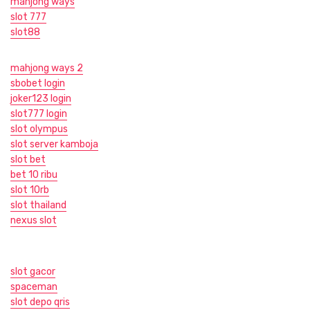
mahjong ways
slot 777
slot88
mahjong ways 2
sbobet login
joker123 login
slot777 login
slot olympus
slot server kamboja
slot bet
bet 10 ribu
slot 10rb
slot thailand
nexus slot
slot gacor
spaceman
slot depo qris