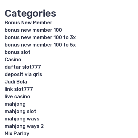
Categories
Bonus New Member
bonus new member 100
bonus new member 100 to 3x
bonus new member 100 to 5x
bonus slot
Casino
daftar slot777
deposit via qris
Judi Bola
link slot777
live casino
mahjong
mahjong slot
mahjong ways
mahjong ways 2
Mix Parlay