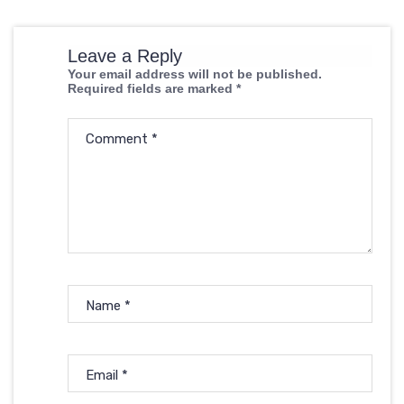
Leave a Reply
Your email address will not be published.
Required fields are marked
*
Comment
*
Name
*
Email
*