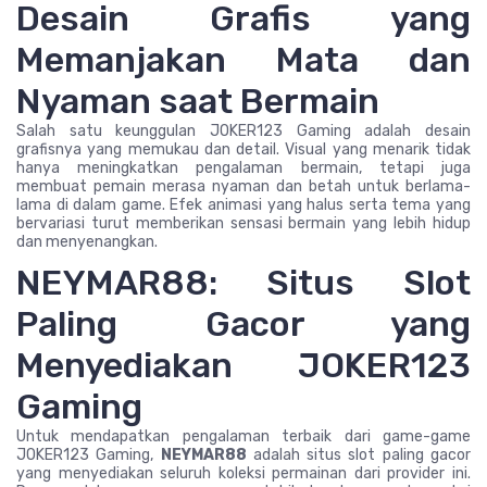
Desain Grafis yang
Memanjakan Mata dan
Nyaman saat Bermain
Salah satu keunggulan JOKER123 Gaming adalah desain
grafisnya yang memukau dan detail. Visual yang menarik tidak
hanya meningkatkan pengalaman bermain, tetapi juga
membuat pemain merasa nyaman dan betah untuk berlama-
lama di dalam game. Efek animasi yang halus serta tema yang
bervariasi turut memberikan sensasi bermain yang lebih hidup
dan menyenangkan.
NEYMAR88: Situs Slot
Paling Gacor yang
Menyediakan JOKER123
Gaming
Untuk mendapatkan pengalaman terbaik dari game-game
JOKER123 Gaming,
NEYMAR88
adalah situs slot paling gacor
yang menyediakan seluruh koleksi permainan dari provider ini.