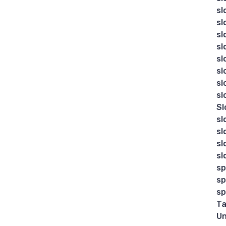
sl
sl
sl
sl
sl
sl
sl
sl
Sl
sl
sl
sl
sl
s
sp
s
Ta
Un