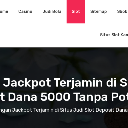
ome
Casino
Judi Bola
Slot
Sitemap
Sbob
Situs Slot Ka
ackpot Terjamin di Si
t Dana 5000 Tanpa P
gan Jackpot Terjamin di Situs Judi Slot Deposit Da