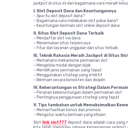
jackpot di situs ini dan bagaimana cara meraih kes
I. Slot Deposit Dana dan Keuntungannya
– Apa itu slot deposit dana?
– Bagaimana cara melakukan slot pakai dana?
– Keuntungan bermain slot online deposit dana
II. Situs Slot Deposit Dana Terbaik
– Mendaftar slot via dana
– Menemukan situs terpercaya
– Fitur dan layanan unggulan dari situs terbaik
III. Teknik Rahasia Meraih Jackpot di Situs 
– Memahami mekanisme permainan slot
– Mengelola modal dengan bijak
– Memilih jenis permainan yang tepat
– Menggunakan strategi yang efektif
– Bermain secara konsisten dan disiplin
IV. Keberuntungan vs Strategi Dalam Permain
– Peranan keberuntungan dalam permainan slot
– Pentingnya penggunaan strategi yang tepat
V. Tips tambahan untuk Memaksimalkan Kemen
– Memanfaatkan bonus dan promosi
– Mengatur waktu bermain yang efisien
Slot
link slot777
deposit dana adalah cara yang n
kita telah mengulas rahasia kemenangan jackpot d