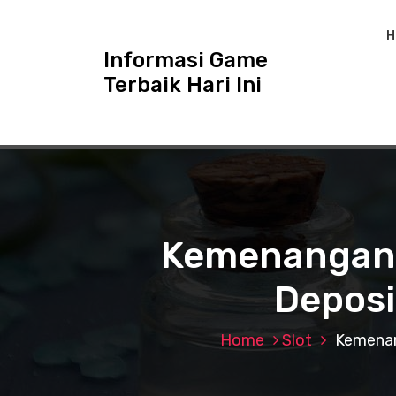
S
k
H
i
Informasi Game
p
Terbaik Hari Ini
t
o
c
o
n
t
e
n
Kemenangan J
t
Deposi
Home
Slot
Kemenan