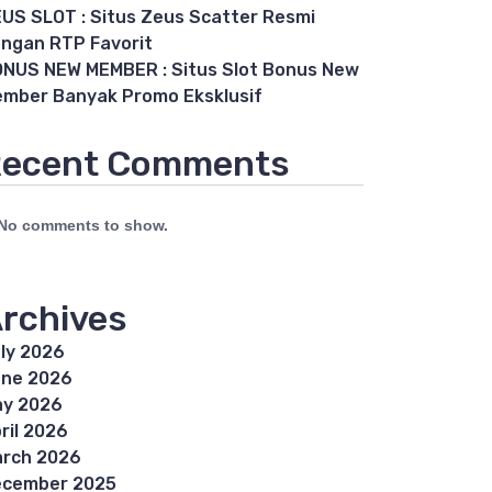
US SLOT : Situs Zeus Scatter Resmi
ngan RTP Favorit
NUS NEW MEMBER : Situs Slot Bonus New
mber Banyak Promo Eksklusif
ecent Comments
No comments to show.
rchives
ly 2026
ne 2026
y 2026
ril 2026
rch 2026
ecember 2025