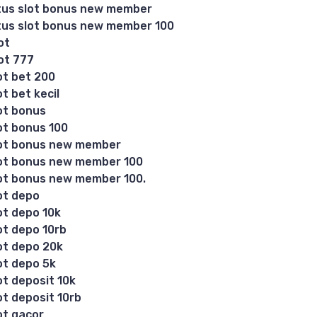
tus slot bonus new member
tus slot bonus new member 100
ot
ot 777
ot bet 200
ot bet kecil
ot bonus
ot bonus 100
ot bonus new member
ot bonus new member 100
ot bonus new member 100.
ot depo
ot depo 10k
ot depo 10rb
ot depo 20k
ot depo 5k
ot deposit 10k
ot deposit 10rb
ot gacor