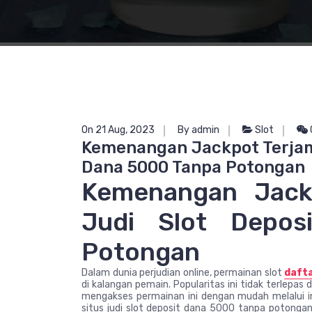
On 21 Aug, 2023
By admin
Slot
Kemenangan Jackpot Terjami
Dana 5000 Tanpa Potongan
Kemenangan Jackp
Judi Slot Depo
Potongan
Dalam dunia perjudian online, permainan slot
dafta
di kalangan pemain. Popularitas ini tidak terlep
mengakses permainan ini dengan mudah melalui in
situs judi slot deposit dana 5000 tanpa potonga