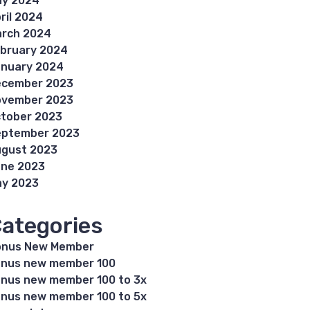
y 2024
ril 2024
rch 2024
bruary 2024
nuary 2024
ecember 2023
ovember 2023
tober 2023
eptember 2023
gust 2023
ne 2023
y 2023
ategories
onus New Member
nus new member 100
nus new member 100 to 3x
nus new member 100 to 5x