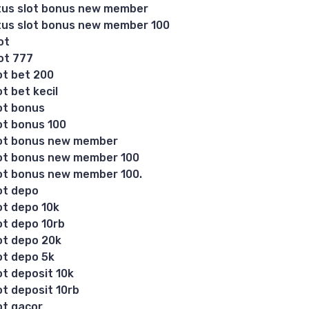
tus slot bonus new member
tus slot bonus new member 100
ot
ot 777
ot bet 200
ot bet kecil
ot bonus
ot bonus 100
ot bonus new member
ot bonus new member 100
ot bonus new member 100.
ot depo
ot depo 10k
ot depo 10rb
ot depo 20k
ot depo 5k
ot deposit 10k
ot deposit 10rb
ot gacor