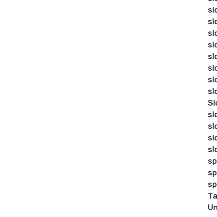
sl
sl
sl
sl
sl
sl
sl
sl
Sl
sl
sl
sl
sl
s
sp
s
Ta
Un