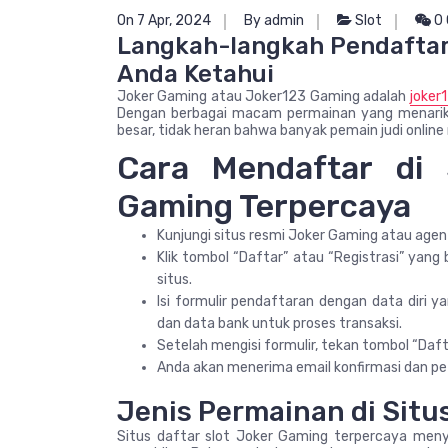
On 7 Apr, 2024
By admin
Slot
0
Langkah-langkah Pendaftar
Anda Ketahui
Joker Gaming atau Joker123 Gaming adalah
joker1
Dengan berbagai macam permainan yang menari
besar, tidak heran bahwa banyak pemain judi online
Cara Mendaftar di 
Gaming Terpercaya
Kunjungi situs resmi Joker Gaming atau age
Klik tombol “Daftar” atau “Registrasi” yan
situs.
Isi formulir pendaftaran dengan data diri y
dan data bank untuk proses transaksi.
Setelah mengisi formulir, tekan tombol “Daf
Anda akan menerima email konfirmasi dan pe
Jenis Permainan di Situ
Situs daftar slot Joker Gaming terpercaya men