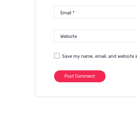
Email
*
Website
Save my name, email, and website i