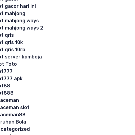
ot gacor hari ini
ot mahjong
ot mahjong ways
ot mahjong ways 2
ot qris
ot qris 10k
ot qris 10rb
ot server kamboja
ot Toto
ot777
ot777 apk
ot88
ot888
paceman
aceman slot
paceman88
ruhan Bola
categorized