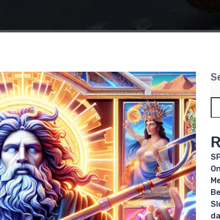
S
R
SP
On
Me
Be
Sl
da