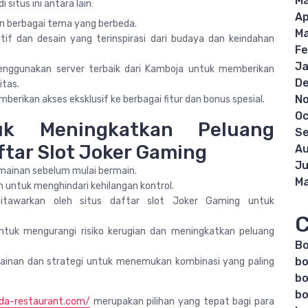
Ma
situs ini antara lain:
Ap
an berbagai tema yang berbeda.
Ma
f dan desain yang terinspirasi dari budaya dan keindahan
Fe
Ja
nggunakan server terbaik dari Kamboja untuk memberikan
D
itas.
N
rikan akses eksklusif ke berbagai fitur dan bonus spesial.
Oc
k Meningkatkan Peluang
S
tar Slot Joker Gaming
Au
Ju
rmainan sebelum mulai bermain.
Ma
untuk menghindari kehilangan kontrol.
tawarkan oleh situs daftar slot Joker Gaming untuk
C
ntuk mengurangi risiko kerugian dan meningkatkan peluang
B
bo
inan dan strategi untuk menemukan kombinasi yang paling
bo
bo
da-restaurant.com/
merupakan pilihan yang tepat bagi para