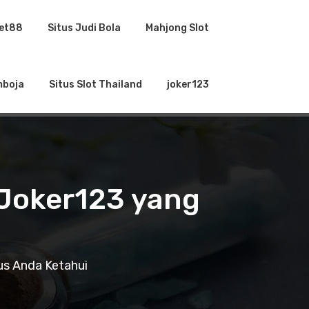
et88
Situs Judi Bola
Mahjong Slot
mboja
Situs Slot Thailand
joker123
Joker123 yang
us Anda Ketahui