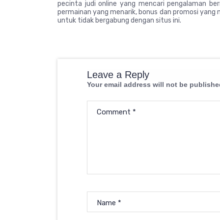
pecinta judi online yang mencari pengalaman be
permainan yang menarik, bonus dan promosi yang m
untuk tidak bergabung dengan situs ini.
Leave a Reply
Your email address will not be publishe
Comment
*
Name
*