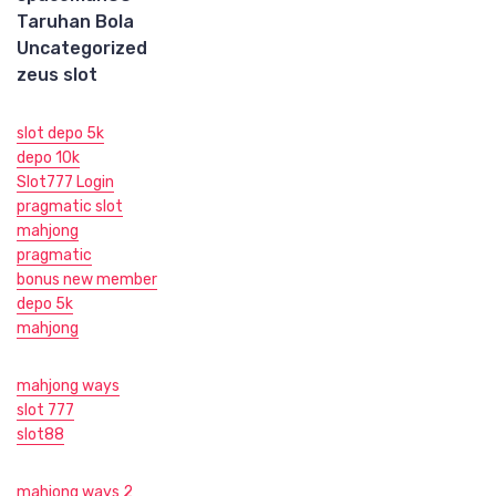
Taruhan Bola
Uncategorized
zeus slot
slot depo 5k
depo 10k
Slot777 Login
pragmatic slot
mahjong
pragmatic
bonus new member
depo 5k
mahjong
mahjong ways
slot 777
slot88
mahjong ways 2