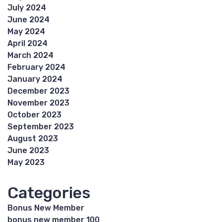
July 2024
June 2024
May 2024
April 2024
March 2024
February 2024
January 2024
December 2023
November 2023
October 2023
September 2023
August 2023
June 2023
May 2023
Categories
Bonus New Member
bonus new member 100