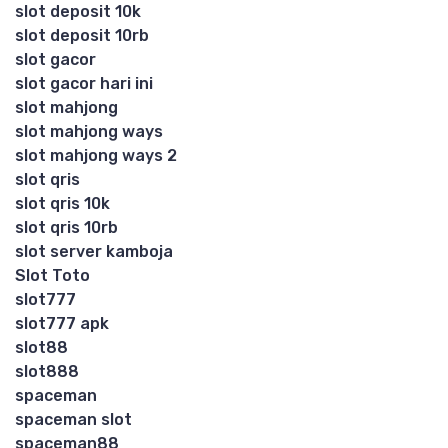
slot deposit 10k
slot deposit 10rb
slot gacor
slot gacor hari ini
slot mahjong
slot mahjong ways
slot mahjong ways 2
slot qris
slot qris 10k
slot qris 10rb
slot server kamboja
Slot Toto
slot777
slot777 apk
slot88
slot888
spaceman
spaceman slot
spaceman88