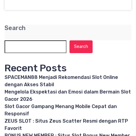
Search
Search
Recent Posts
SPACEMAN88 Menjadi Rekomendasi Slot Online
dengan Akses Stabil
Mengelola Ekspektasi dan Emosi dalam Bermain Slot
Gacor 2026
Slot Gacor Gampang Menang Mobile Cepat dan
Responsif
ZEUS SLOT : Situs Zeus Scatter Resmi dengan RTP
Favorit
BONUS NEW MEMBER : Situs Slot Bonus New Member