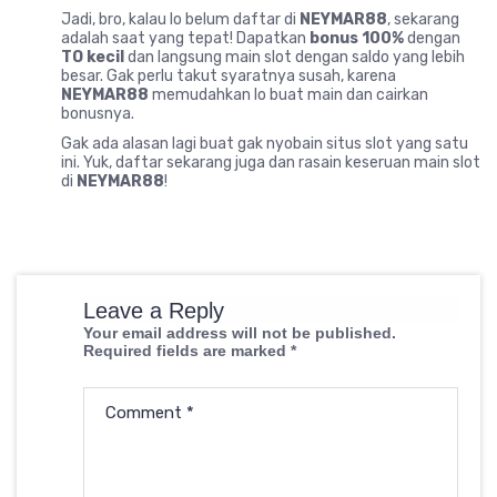
Jadi, bro, kalau lo belum daftar di
NEYMAR88
, sekarang
adalah saat yang tepat! Dapatkan
bonus 100%
dengan
TO kecil
dan langsung main slot dengan saldo yang lebih
besar. Gak perlu takut syaratnya susah, karena
NEYMAR88
memudahkan lo buat main dan cairkan
bonusnya.
Gak ada alasan lagi buat gak nyobain situs slot yang satu
ini. Yuk, daftar sekarang juga dan rasain keseruan main slot
di
NEYMAR88
!
Leave a Reply
Your email address will not be published.
Required fields are marked
*
Comment
*