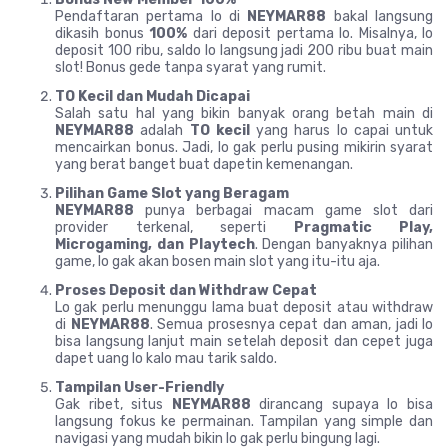
Pendaftaran pertama lo di
NEYMAR88
bakal langsung
dikasih bonus
100%
dari deposit pertama lo. Misalnya, lo
deposit 100 ribu, saldo lo langsung jadi 200 ribu buat main
slot! Bonus gede tanpa syarat yang rumit.
TO Kecil dan Mudah Dicapai
Salah satu hal yang bikin banyak orang betah main di
NEYMAR88
adalah
TO kecil
yang harus lo capai untuk
mencairkan bonus. Jadi, lo gak perlu pusing mikirin syarat
yang berat banget buat dapetin kemenangan.
Pilihan Game Slot yang Beragam
NEYMAR88
punya berbagai macam game slot dari
provider terkenal, seperti
Pragmatic Play,
Microgaming, dan Playtech
. Dengan banyaknya pilihan
game, lo gak akan bosen main slot yang itu-itu aja.
Proses Deposit dan Withdraw Cepat
Lo gak perlu menunggu lama buat deposit atau withdraw
di
NEYMAR88
. Semua prosesnya cepat dan aman, jadi lo
bisa langsung lanjut main setelah deposit dan cepet juga
dapet uang lo kalo mau tarik saldo.
Tampilan User-Friendly
Gak ribet, situs
NEYMAR88
dirancang supaya lo bisa
langsung fokus ke permainan. Tampilan yang simple dan
navigasi yang mudah bikin lo gak perlu bingung lagi.