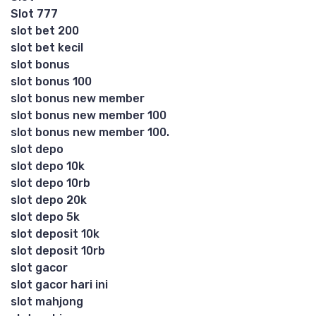
Slot 777
slot bet 200
slot bet kecil
slot bonus
slot bonus 100
slot bonus new member
slot bonus new member 100
slot bonus new member 100.
slot depo
slot depo 10k
slot depo 10rb
slot depo 20k
slot depo 5k
slot deposit 10k
slot deposit 10rb
slot gacor
slot gacor hari ini
slot mahjong