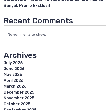
Banyak Promo Eksklusif
Recent Comments
No comments to show.
Archives
July 2026
June 2026
May 2026
April 2026
March 2026
December 2025
November 2025
October 2025
September 2025