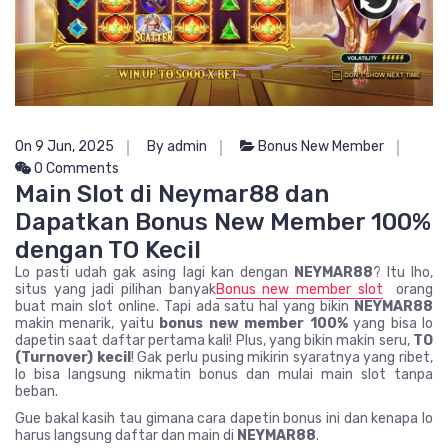
On 9 Jun, 2025
By admin
Bonus New Member
0 Comments
Main Slot di Neymar88 dan
Dapatkan Bonus New Member 100%
dengan TO Kecil
Lo pasti udah gak asing lagi kan dengan
NEYMAR88
? Itu lho,
situs yang jadi pilihan banyak
Bonus new member slot
orang
buat main slot online. Tapi ada satu hal yang bikin
NEYMAR88
makin menarik, yaitu
bonus new member 100%
yang bisa lo
dapetin saat daftar pertama kali! Plus, yang bikin makin seru,
TO
(Turnover) kecil
! Gak perlu pusing mikirin syaratnya yang ribet,
lo bisa langsung nikmatin bonus dan mulai main slot tanpa
beban.
Gue bakal kasih tau gimana cara dapetin bonus ini dan kenapa lo
harus langsung daftar dan main di
NEYMAR88
.