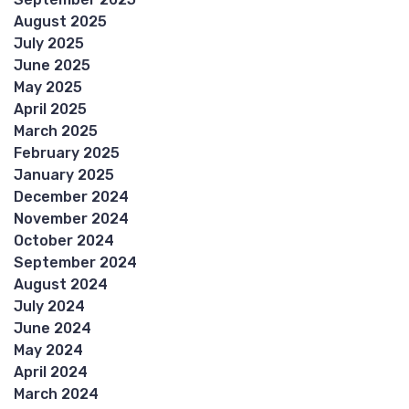
August 2025
July 2025
June 2025
May 2025
April 2025
March 2025
February 2025
January 2025
December 2024
November 2024
October 2024
September 2024
August 2024
July 2024
June 2024
May 2024
April 2024
March 2024