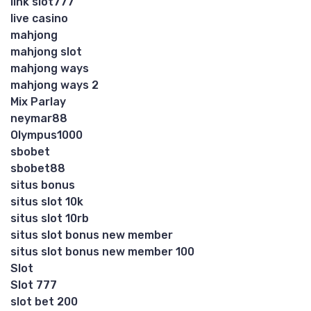
link slot777
live casino
mahjong
mahjong slot
mahjong ways
mahjong ways 2
Mix Parlay
neymar88
Olympus1000
sbobet
sbobet88
situs bonus
situs slot 10k
situs slot 10rb
situs slot bonus new member
situs slot bonus new member 100
Slot
Slot 777
slot bet 200