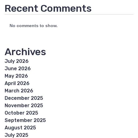
Recent Comments
No comments to show.
Archives
July 2026
June 2026
May 2026
April 2026
March 2026
December 2025
November 2025
October 2025
September 2025
August 2025
July 2025