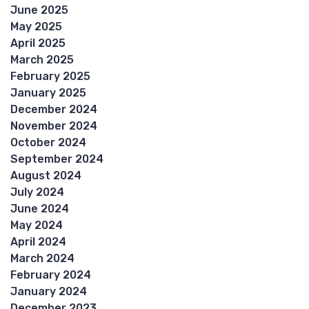
June 2025
May 2025
April 2025
March 2025
February 2025
January 2025
December 2024
November 2024
October 2024
September 2024
August 2024
July 2024
June 2024
May 2024
April 2024
March 2024
February 2024
January 2024
December 2023