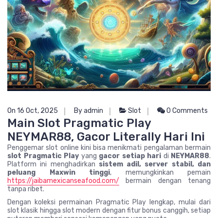
On 16 Oct, 2025
By admin
Slot
0 Comments
Main Slot Pragmatic Play
NEYMAR88, Gacor Literally Hari Ini
Penggemar slot online kini bisa menikmati pengalaman bermain
slot Pragmatic Play
yang
gacor setiap hari
di
NEYMAR88
.
Platform ini menghadirkan
sistem adil, server stabil, dan
peluang Maxwin tinggi
, memungkinkan pemain
https://jaibamexicanseafood.com/
bermain dengan tenang
tanpa ribet.
Dengan koleksi permainan Pragmatic Play lengkap, mulai dari
slot klasik hingga slot modern dengan fitur bonus canggih, setiap