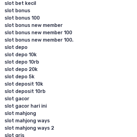
slot bet kecil
slot bonus
slot bonus 100
slot bonus new member
slot bonus new member 100
slot bonus new member 100.
slot depo
slot depo 10k
slot depo 10rb
slot depo 20k
slot depo 5k
slot deposit 10k
slot deposit 10rb
slot gacor
slot gacor hari ini
slot mahjong
slot mahjong ways
slot mahjong ways 2
slot qris