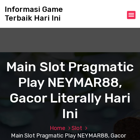
S
Informasi Game
k
Terbaik Hari Ini
i
p
t
o
c
o
n
Main Slot Pragmatic
t
e
Play NEYMAR88,
n
t
Gacor Literally Hari
Ini
Home
Slot
Main Slot Pragmatic Play NEYMAR88, Gacor