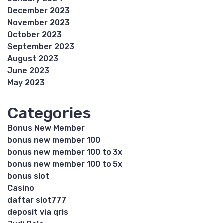
December 2023
November 2023
October 2023
September 2023
August 2023
June 2023
May 2023
Categories
Bonus New Member
bonus new member 100
bonus new member 100 to 3x
bonus new member 100 to 5x
bonus slot
Casino
daftar slot777
deposit via qris