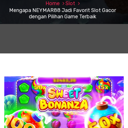
Home
Slot
Mengapa NEYMAR88 Jadi Favorit Slot Gacor
dengan Pilihan Game Terbaik