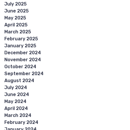
July 2025
June 2025
May 2025
April 2025
March 2025
February 2025
January 2025
December 2024
November 2024
October 2024
September 2024
August 2024
July 2024
June 2024
May 2024
April 2024
March 2024
February 2024
January 2024