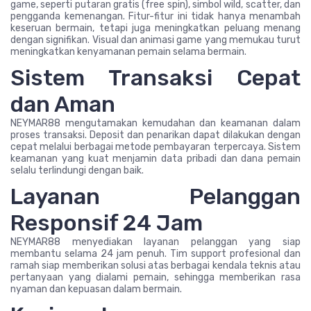
game, seperti putaran gratis (free spin), simbol wild, scatter, dan
pengganda kemenangan. Fitur-fitur ini tidak hanya menambah
keseruan bermain, tetapi juga meningkatkan peluang menang
dengan signifikan. Visual dan animasi game yang memukau turut
meningkatkan kenyamanan pemain selama bermain.
Sistem Transaksi Cepat
dan Aman
NEYMAR88 mengutamakan kemudahan dan keamanan dalam
proses transaksi. Deposit dan penarikan dapat dilakukan dengan
cepat melalui berbagai metode pembayaran terpercaya. Sistem
keamanan yang kuat menjamin data pribadi dan dana pemain
selalu terlindungi dengan baik.
Layanan Pelanggan
Responsif 24 Jam
NEYMAR88 menyediakan layanan pelanggan yang siap
membantu selama 24 jam penuh. Tim support profesional dan
ramah siap memberikan solusi atas berbagai kendala teknis atau
pertanyaan yang dialami pemain, sehingga memberikan rasa
nyaman dan kepuasan dalam bermain.