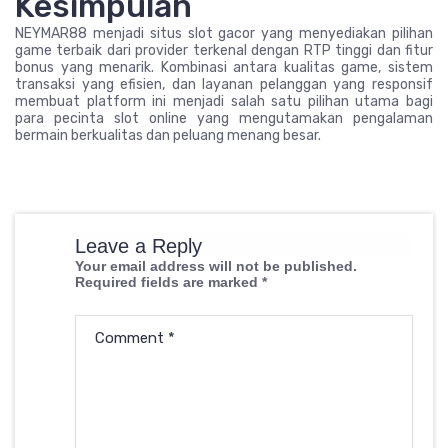
Kesimpulan
NEYMAR88 menjadi situs slot gacor yang menyediakan pilihan
game terbaik dari provider terkenal dengan RTP tinggi dan fitur
bonus yang menarik. Kombinasi antara kualitas game, sistem
transaksi yang efisien, dan layanan pelanggan yang responsif
membuat platform ini menjadi salah satu pilihan utama bagi
para pecinta slot online yang mengutamakan pengalaman
bermain berkualitas dan peluang menang besar.
Leave a Reply
Your email address will not be published.
Required fields are marked
*
Comment
*