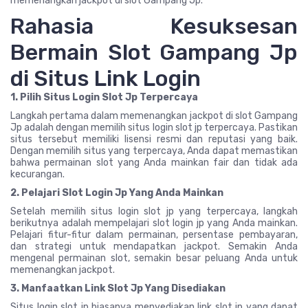
memenangkan jackpot di slot Gampang Jp.
Rahasia Kesuksesan
Bermain Slot Gampang Jp
di Situs Link Login
1. Pilih Situs Login Slot Jp Terpercaya
Langkah pertama dalam memenangkan jackpot di slot Gampang
Jp adalah dengan memilih situs login slot jp terpercaya. Pastikan
situs tersebut memiliki lisensi resmi dan reputasi yang baik.
Dengan memilih situs yang terpercaya, Anda dapat memastikan
bahwa permainan slot yang Anda mainkan fair dan tidak ada
kecurangan.
2. Pelajari Slot Login Jp Yang Anda Mainkan
Setelah memilih situs login slot jp yang terpercaya, langkah
berikutnya adalah mempelajari slot login jp yang Anda mainkan.
Pelajari fitur-fitur dalam permainan, persentase pembayaran,
dan strategi untuk mendapatkan jackpot. Semakin Anda
mengenal permainan slot, semakin besar peluang Anda untuk
memenangkan jackpot.
3. Manfaatkan Link Slot Jp Yang Disediakan
Situs login slot jp biasanya menyediakan link slot jp yang dapat