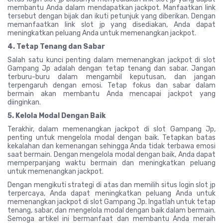
membantu Anda dalam mendapatkan jackpot. Manfaatkan link
tersebut dengan bijak dan ikuti petunjuk yang diberikan. Dengan
memanfaatkan link slot jp yang disediakan, Anda dapat
meningkatkan peluang Anda untuk memenangkan jackpot.
4. Tetap Tenang dan Sabar
Salah satu kunci penting dalam memenangkan jackpot di slot
Gampang Jp adalah dengan tetap tenang dan sabar. Jangan
terburu-buru dalam mengambil keputusan, dan jangan
terpengaruh dengan emosi. Tetap fokus dan sabar dalam
bermain akan membantu Anda mencapai jackpot yang
diinginkan.
5. Kelola Modal Dengan Baik
Terakhir, dalam memenangkan jackpot di slot Gampang Jp,
penting untuk mengelola modal dengan baik. Tetapkan batas
kekalahan dan kemenangan sehingga Anda tidak terbawa emosi
saat bermain. Dengan mengelola modal dengan baik, Anda dapat
memperpanjang waktu bermain dan meningkatkan peluang
untuk memenangkan jackpot.
Dengan mengikuti strategi di atas dan memilih situs login slot jp
terpercaya, Anda dapat meningkatkan peluang Anda untuk
memenangkan jackpot di slot Gampang Jp. Ingatlah untuk tetap
tenang, sabar, dan mengelola modal dengan baik dalam bermain.
Semoga artikel ini bermanfaat dan membantu Anda meraih