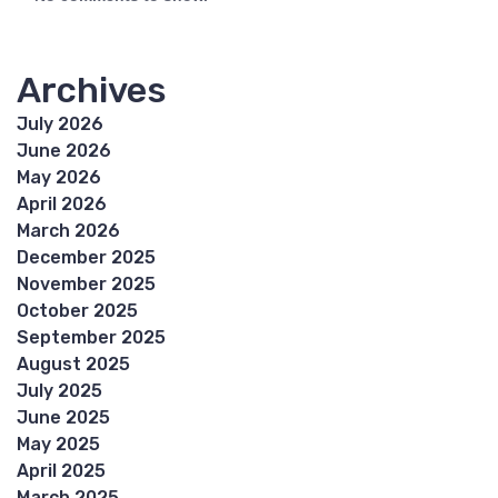
Archives
July 2026
June 2026
May 2026
April 2026
March 2026
December 2025
November 2025
October 2025
September 2025
August 2025
July 2025
June 2025
May 2025
April 2025
March 2025