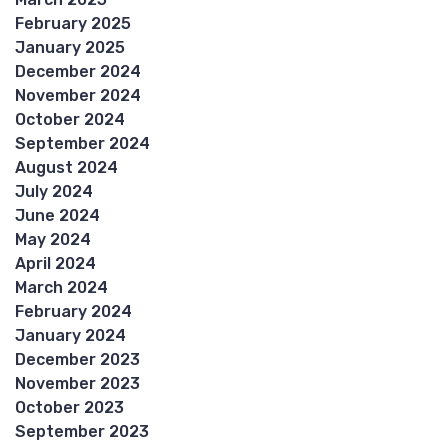
February 2025
January 2025
December 2024
November 2024
October 2024
September 2024
August 2024
July 2024
June 2024
May 2024
April 2024
March 2024
February 2024
January 2024
December 2023
November 2023
October 2023
September 2023