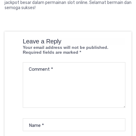
jackpot besar dalam permainan slot online. Selamat bermain dan
semoga sukses!
Leave a Reply
Your email address will not be published.
Required fields are marked
*
Comment
*
Name
*