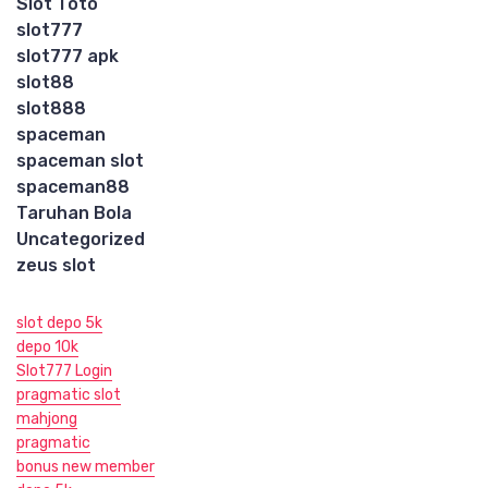
Slot Toto
slot777
slot777 apk
slot88
slot888
spaceman
spaceman slot
spaceman88
Taruhan Bola
Uncategorized
zeus slot
slot depo 5k
depo 10k
Slot777 Login
pragmatic slot
mahjong
pragmatic
bonus new member