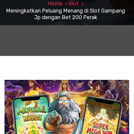
Home
Slot
Meningkatkan Peluang Menang di Slot Gampang
Jp dengan Bet 200 Perak