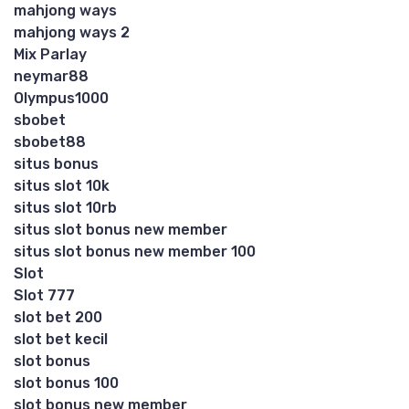
mahjong ways
mahjong ways 2
Mix Parlay
neymar88
Olympus1000
sbobet
sbobet88
situs bonus
situs slot 10k
situs slot 10rb
situs slot bonus new member
situs slot bonus new member 100
Slot
Slot 777
slot bet 200
slot bet kecil
slot bonus
slot bonus 100
slot bonus new member