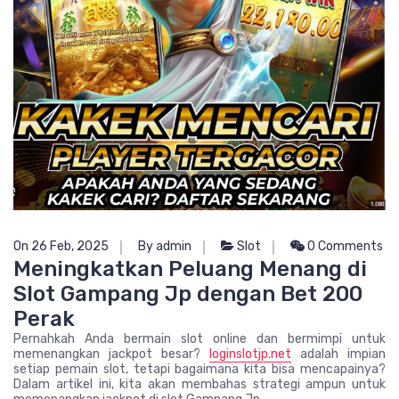
On 26 Feb, 2025
By admin
Slot
0 Comments
Meningkatkan Peluang Menang di
Slot Gampang Jp dengan Bet 200
Perak
Pernahkah Anda bermain slot online dan bermimpi untuk
memenangkan jackpot besar?
loginslotjp.net
adalah impian
setiap pemain slot, tetapi bagaimana kita bisa mencapainya?
Dalam artikel ini, kita akan membahas strategi ampun untuk