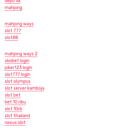
depo 5k
mahjong
mahjong ways
slot 777
slot88
mahjong ways 2
sbobet login
joker123 login
slot777 login
slot olympus
slot server kamboja
slot bet
bet 10 ribu
slot 10rb
slot thailand
nexus slot