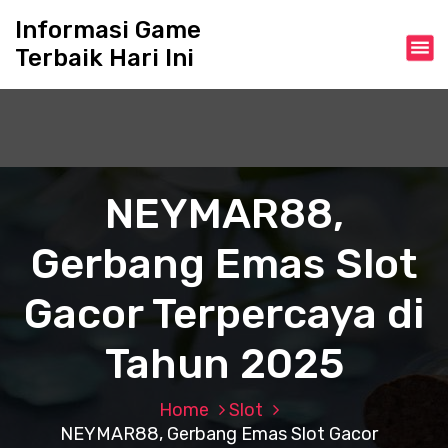
S
Informasi Game
k
Terbaik Hari Ini
i
p
t
o
c
o
n
NEYMAR88,
t
e
Gerbang Emas Slot
n
t
Gacor Terpercaya di
Tahun 2025
Home
Slot
NEYMAR88, Gerbang Emas Slot Gacor