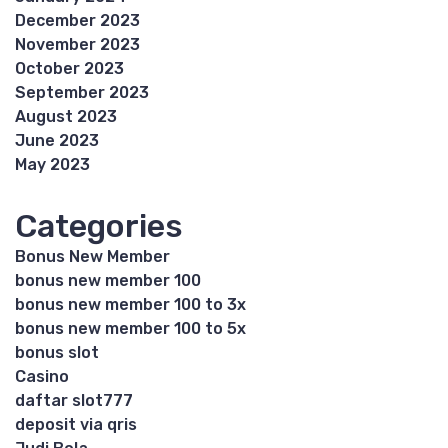
December 2023
November 2023
October 2023
September 2023
August 2023
June 2023
May 2023
Categories
Bonus New Member
bonus new member 100
bonus new member 100 to 3x
bonus new member 100 to 5x
bonus slot
Casino
daftar slot777
deposit via qris