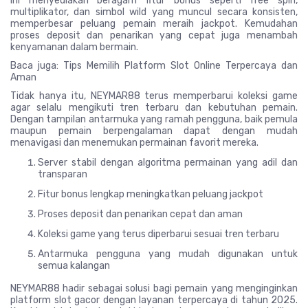
ini menyediakan beragam fitur bonus seperti free spin,
multiplikator, dan simbol wild yang muncul secara konsisten,
memperbesar peluang pemain meraih jackpot. Kemudahan
proses deposit dan penarikan yang cepat juga menambah
kenyamanan dalam bermain.
Baca juga: Tips Memilih Platform Slot Online Terpercaya dan
Aman
Tidak hanya itu, NEYMAR88 terus memperbarui koleksi game
agar selalu mengikuti tren terbaru dan kebutuhan pemain.
Dengan tampilan antarmuka yang ramah pengguna, baik pemula
maupun pemain berpengalaman dapat dengan mudah
menavigasi dan menemukan permainan favorit mereka.
Server stabil dengan algoritma permainan yang adil dan
transparan
Fitur bonus lengkap meningkatkan peluang jackpot
Proses deposit dan penarikan cepat dan aman
Koleksi game yang terus diperbarui sesuai tren terbaru
Antarmuka pengguna yang mudah digunakan untuk
semua kalangan
NEYMAR88 hadir sebagai solusi bagi pemain yang menginginkan
platform slot gacor dengan layanan terpercaya di tahun 2025.