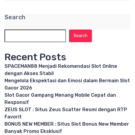
Search
Search
Recent Posts
SPACEMAN88 Menjadi Rekomendasi Slot Online
dengan Akses Stabil
Mengelola Ekspektasi dan Emosi dalam Bermain Slot
Gacor 2026
Slot Gacor Gampang Menang Mobile Cepat dan
Responsif
ZEUS SLOT : Situs Zeus Scatter Resmi dengan RTP
Favorit
BONUS NEW MEMBER : Situs Slot Bonus New Member
Banyak Promo Eksklusif