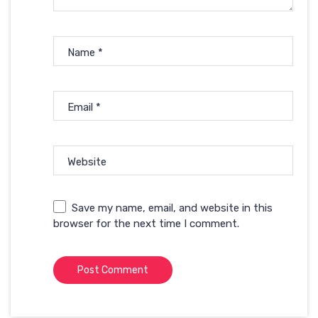
Name
*
Email
*
Website
Save my name, email, and website in this
browser for the next time I comment.