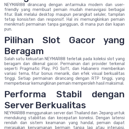
NEYMAR88 dirancang dengan antarmuka modern dan user-
friendly yang membuat pemain mudah menavigasi berbagai
fitur. Baik melalui desktop maupun perangkat seluler, tampilan
tetap konsisten dan responsif. Hal ini memungkinkan pemain
menikmati permainan tanpa gangguan, di mana pun dan kapan
pun.
Pilihan Slot Gacor yang
Beragam
Salah satu kekuatan NEYMAR88 terletak pada koleksi slot yang
beragam dan dikenal gacor. Permainan dari provider terkenal
seperti Pragmatic Play, PG Soft, dan Habanero memberikan
variasi tema, fitur bonus menarik, dan efek visual berkualitas
tinggi. Setiap permainan dirancang dengan RTP tinggi, yang
memperbesar kemungkinan pemain memperoleh hasil maksimal.
Performa Stabil dengan
Server Berkualitas
NEYMAR88 menggunakan server dari Thailand dan Jepang untuk
mendukung stabilitas dan kecepatan koneksi. Dengan latensi
rendah dan sistem keamanan yang handal, pemain dapat
merasakan kenyamanan bermain tanpa lag atau interupsi.