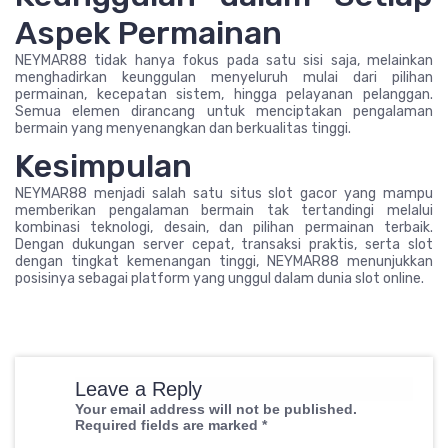
Aspek Permainan
NEYMAR88 tidak hanya fokus pada satu sisi saja, melainkan
menghadirkan keunggulan menyeluruh mulai dari pilihan
permainan, kecepatan sistem, hingga pelayanan pelanggan.
Semua elemen dirancang untuk menciptakan pengalaman
bermain yang menyenangkan dan berkualitas tinggi.
Kesimpulan
NEYMAR88 menjadi salah satu situs slot gacor yang mampu
memberikan pengalaman bermain tak tertandingi melalui
kombinasi teknologi, desain, dan pilihan permainan terbaik.
Dengan dukungan server cepat, transaksi praktis, serta slot
dengan tingkat kemenangan tinggi, NEYMAR88 menunjukkan
posisinya sebagai platform yang unggul dalam dunia slot online.
Leave a Reply
Your email address will not be published.
Required fields are marked
*