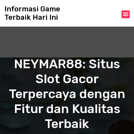
S
Informasi Game
k
Terbaik Hari Ini
i
p
t
o
c
o
n
NEYMAR88: Situs
t
e
Slot Gacor
n
t
Terpercaya dengan
Fitur dan Kualitas
Terbaik