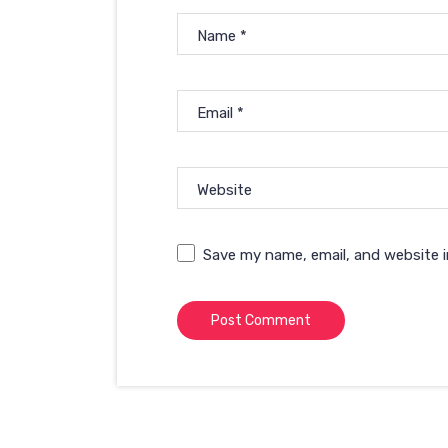
Name
*
Email
*
Website
Save my name, email, and website i