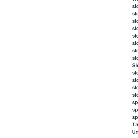
sl
sl
sl
sl
sl
sl
sl
sl
Sl
sl
sl
sl
sl
s
sp
s
Ta
Un