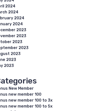
y 2024
ril 2024
rch 2024
bruary 2024
nuary 2024
ecember 2023
ovember 2023
tober 2023
eptember 2023
gust 2023
ne 2023
y 2023
ategories
onus New Member
nus new member 100
nus new member 100 to 3x
nus new member 100 to 5x