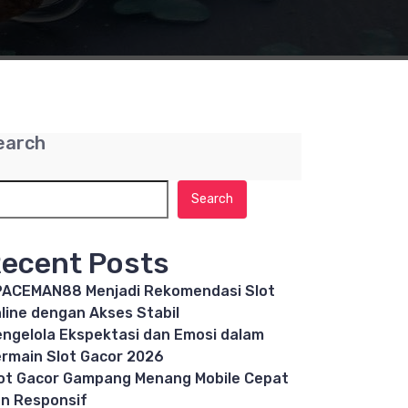
earch
Search
ecent Posts
ACEMAN88 Menjadi Rekomendasi Slot
line dengan Akses Stabil
ngelola Ekspektasi dan Emosi dalam
rmain Slot Gacor 2026
ot Gacor Gampang Menang Mobile Cepat
n Responsif