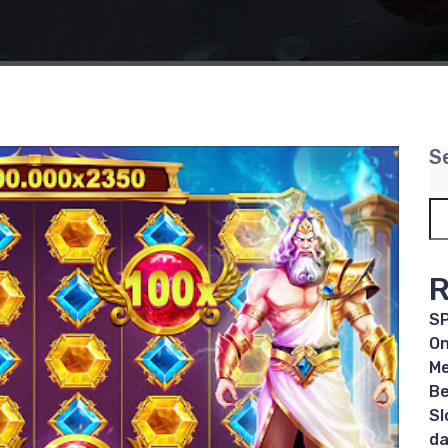
S
R
SP
On
Me
Be
Sl
da