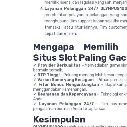
memiliki lisensi dan regulasi yang sah, menj
Layanan Pelanggan 24/7
OLYMPUS10
memberikan pelayanan pelanggan yang san
menghubungi tim support kapan saja jika me
transaksi, atau fitur lainnya. Tim custom
cepat dan efisien.
Mengapa Memilih
Situs Slot Paling Ga
✔
Provider Berkualitas
– Menyediakan game slot
bermain terbaik.
✔
RTP Tinggi
– Peluang menang lebih besar dengan
✔
Varian Game yang Beragam
– Pilihan game sl
✔
Fitur Bonus Menguntungkan
– Dapatkan pu
menggandakan kemenangan.
✔
Keamanan dan Kepercayaan
– Teknologi enk
Anda.
✔
Layanan Pelanggan 24/7
– Tim customer
pengalaman bermain Anda tetap lancar.
Kesimpulan