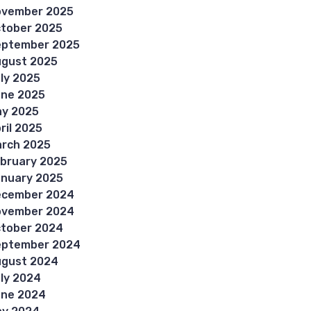
ovember 2025
tober 2025
eptember 2025
gust 2025
ly 2025
ne 2025
y 2025
ril 2025
rch 2025
bruary 2025
nuary 2025
ecember 2024
ovember 2024
tober 2024
eptember 2024
gust 2024
ly 2024
ne 2024