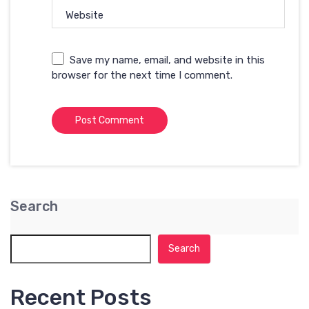
Website
Save my name, email, and website in this
browser for the next time I comment.
Search
Search
Recent Posts