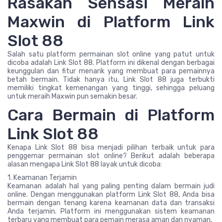
Rasakan Sensasi Meraih
Maxwin di Platform Link
Slot 88
Salah satu platform permainan slot online yang patut untuk
dicoba adalah Link Slot 88. Platform ini dikenal dengan berbagai
keunggulan dan fitur menarik yang membuat para pemainnya
betah bermain. Tidak hanya itu, Link Slot 88 juga terbukti
memiliki tingkat kemenangan yang tinggi, sehingga peluang
untuk meraih Maxwin pun semakin besar.
Cara Bermain di Platform
Link Slot 88
Kenapa Link Slot 88 bisa menjadi pilihan terbaik untuk para
penggemar permainan slot online? Berikut adalah beberapa
alasan mengapa Link Slot 88 layak untuk dicoba:
1. Keamanan Terjamin
Keamanan adalah hal yang paling penting dalam bermain judi
online. Dengan menggunakan platform Link Slot 88, Anda bisa
bermain dengan tenang karena keamanan data dan transaksi
Anda terjamin. Platform ini menggunakan sistem keamanan
terbaru yang membuat para pemain merasa aman dan nyaman.