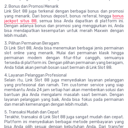
2. Bonus dan Promosi Menarik
Link Slot 88 juga terkenal dengan berbagai bonus dan promosi
yang menarik. Dari bonus deposit, bonus referral, hingga
bonus
jackpot situs 88
, semua bisa Anda dapatkan di platform ini.
Dengan adanya bonus dan promosi yang menggiurkan ini, Anda
bisa mendapatkan kesempatan untuk meraih Maxwin dengan
lebih mudah.
3. Pilihan Permainan Beragam
Di Link Slot 88, Anda bisa menemukan berbagai jenis permainan
slot online yang menarik. Mulai dari permainan klasik hingga
permainan modern dengan fitur-fitur canggih, semuanya
tersedia di platform ini. Dengan pilihan permainan yang beragam,
Anda tidak akan pernah bosan saat bermain di Link Slot 88.
4. Layanan Pelanggan Profesional
Selain itu, Link Slot 88 juga menyediakan layanan pelanggan
yang profesional dan ramah. Tim customer service yang siap
membantu Anda 24 jam setiap hari akan memberikan solusi dan
bantuan jika Anda mengalami masalah saat bermain. Dengan
layanan pelanggan yang baik, Anda bisa fokus pada permainan
dan meraih kemenangan dengan lebih mudah.
5. Transaksi Mudah dan Cepat
Terakhir, transaksi di Link Slot 88 juga sangat mudah dan cepat.
Platform ini menyediakan berbagai metode pembayaran yang
bisa Anda pilih sesuai dengan kebutuhan Anda. Dari transfer