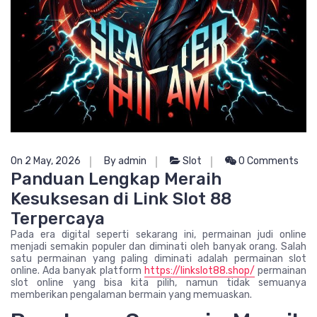
On 2 May, 2026
By admin
Slot
0 Comments
Panduan Lengkap Meraih
Kesuksesan di Link Slot 88
Terpercaya
Pada era digital seperti sekarang ini, permainan judi online
menjadi semakin populer dan diminati oleh banyak orang. Salah
satu permainan yang paling diminati adalah permainan slot
online. Ada banyak platform
https://linkslot88.shop/
permainan
slot online yang bisa kita pilih, namun tidak semuanya
memberikan pengalaman bermain yang memuaskan.