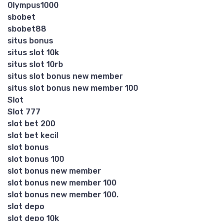
Olympus1000
sbobet
sbobet88
situs bonus
situs slot 10k
situs slot 10rb
situs slot bonus new member
situs slot bonus new member 100
Slot
Slot 777
slot bet 200
slot bet kecil
slot bonus
slot bonus 100
slot bonus new member
slot bonus new member 100
slot bonus new member 100.
slot depo
slot depo 10k