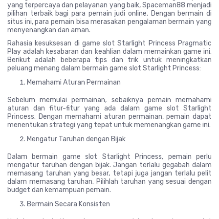
yang terpercaya dan pelayanan yang baik, Spaceman88 menjadi
pilihan terbaik bagi para pemain judi online. Dengan bermain di
situs ini, para pemain bisa merasakan pengalaman bermain yang
menyenangkan dan aman.
Rahasia kesuksesan di game slot Starlight Princess Pragmatic
Play adalah kesabaran dan keahlian dalam memainkan game ini.
Berikut adalah beberapa tips dan trik untuk meningkatkan
peluang menang dalam bermain game slot Starlight Princess:
Memahami Aturan Permainan
Sebelum memulai permainan, sebaiknya pemain memahami
aturan dan fitur-fitur yang ada dalam game slot Starlight
Princess. Dengan memahami aturan permainan, pemain dapat
menentukan strategi yang tepat untuk memenangkan game ini.
Mengatur Taruhan dengan Bijak
Dalam bermain game slot Starlight Princess, pemain perlu
mengatur taruhan dengan bijak. Jangan terlalu gegabah dalam
memasang taruhan yang besar, tetapi juga jangan terlalu pelit
dalam memasang taruhan. Pilihlah taruhan yang sesuai dengan
budget dan kemampuan pemain.
Bermain Secara Konsisten