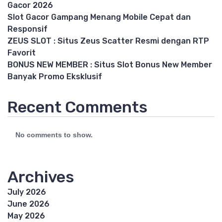
Gacor 2026
Slot Gacor Gampang Menang Mobile Cepat dan
Responsif
ZEUS SLOT : Situs Zeus Scatter Resmi dengan RTP
Favorit
BONUS NEW MEMBER : Situs Slot Bonus New Member
Banyak Promo Eksklusif
Recent Comments
No comments to show.
Archives
July 2026
June 2026
May 2026