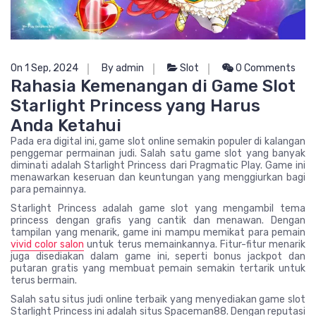
On 1 Sep, 2024
By admin
Slot
0 Comments
Rahasia Kemenangan di Game Slot
Starlight Princess yang Harus
Anda Ketahui
Pada era digital ini, game slot online semakin populer di kalangan
penggemar permainan judi. Salah satu game slot yang banyak
diminati adalah Starlight Princess dari Pragmatic Play. Game ini
menawarkan keseruan dan keuntungan yang menggiurkan bagi
para pemainnya.
Starlight Princess adalah game slot yang mengambil tema
princess dengan grafis yang cantik dan menawan. Dengan
tampilan yang menarik, game ini mampu memikat para pemain
vivid color salon
untuk terus memainkannya. Fitur-fitur menarik
juga disediakan dalam game ini, seperti bonus jackpot dan
putaran gratis yang membuat pemain semakin tertarik untuk
terus bermain.
Salah satu situs judi online terbaik yang menyediakan game slot
Starlight Princess ini adalah situs Spaceman88. Dengan reputasi