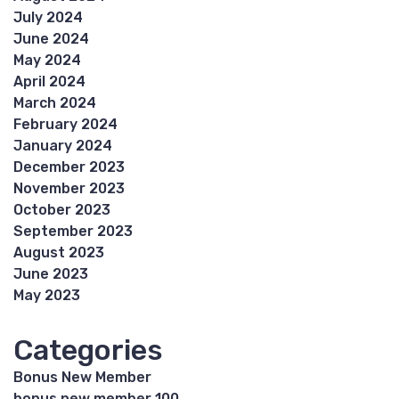
July 2024
June 2024
May 2024
April 2024
March 2024
February 2024
January 2024
December 2023
November 2023
October 2023
September 2023
August 2023
June 2023
May 2023
Categories
Bonus New Member
bonus new member 100