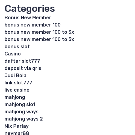
Categories
Bonus New Member
bonus new member 100
bonus new member 100 to 3x
bonus new member 100 to 5x
bonus slot
Casino
daftar slot777
deposit via qris
Judi Bola
link slot777
live casino
mahjong
mahjong slot
mahjong ways
mahjong ways 2
Mix Parlay
neymar88