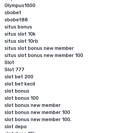
Olympus1000
sbobet
sbobet88
situs bonus
situs slot 10k
situs slot 10rb
situs slot bonus new member
situs slot bonus new member 100
Slot
Slot 777
slot bet 200
slot bet kecil
slot bonus
slot bonus 100
slot bonus new member
slot bonus new member 100
slot bonus new member 100.
slot depo