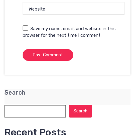
Website
Save my name, email, and website in this
browser for the next time I comment.
Search
Search
Recent Posts