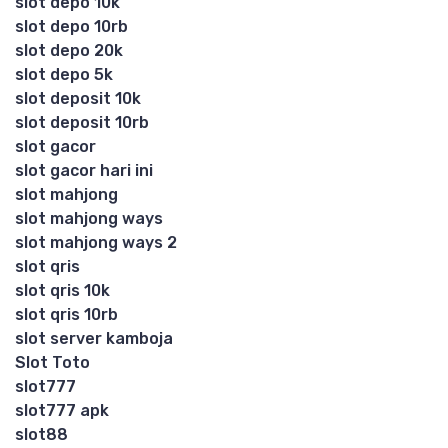
slot depo 10k
slot depo 10rb
slot depo 20k
slot depo 5k
slot deposit 10k
slot deposit 10rb
slot gacor
slot gacor hari ini
slot mahjong
slot mahjong ways
slot mahjong ways 2
slot qris
slot qris 10k
slot qris 10rb
slot server kamboja
Slot Toto
slot777
slot777 apk
slot88