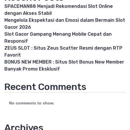
SPACEMAN88 Menjadi Rekomendasi Slot Online
dengan Akses Stabil
Mengelola Ekspektasi dan Emosi dalam Bermain Slot
Gacor 2026
Slot Gacor Gampang Menang Mobile Cepat dan
Responsif
ZEUS SLOT : Situs Zeus Scatter Resmi dengan RTP
Favorit
BONUS NEW MEMBER : Situs Slot Bonus New Member
Banyak Promo Eksklusif
Recent Comments
No comments to show.
Archives