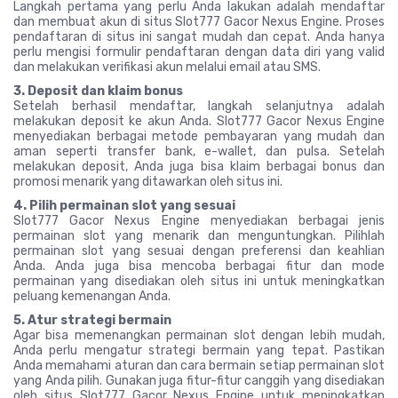
Langkah pertama yang perlu Anda lakukan adalah mendaftar
dan membuat akun di situs Slot777 Gacor Nexus Engine. Proses
pendaftaran di situs ini sangat mudah dan cepat. Anda hanya
perlu mengisi formulir pendaftaran dengan data diri yang valid
dan melakukan verifikasi akun melalui email atau SMS.
3. Deposit dan klaim bonus
Setelah berhasil mendaftar, langkah selanjutnya adalah
melakukan deposit ke akun Anda. Slot777 Gacor Nexus Engine
menyediakan berbagai metode pembayaran yang mudah dan
aman seperti transfer bank, e-wallet, dan pulsa. Setelah
melakukan deposit, Anda juga bisa klaim berbagai bonus dan
promosi menarik yang ditawarkan oleh situs ini.
4. Pilih permainan slot yang sesuai
Slot777 Gacor Nexus Engine menyediakan berbagai jenis
permainan slot yang menarik dan menguntungkan. Pilihlah
permainan slot yang sesuai dengan preferensi dan keahlian
Anda. Anda juga bisa mencoba berbagai fitur dan mode
permainan yang disediakan oleh situs ini untuk meningkatkan
peluang kemenangan Anda.
5. Atur strategi bermain
Agar bisa memenangkan permainan slot dengan lebih mudah,
Anda perlu mengatur strategi bermain yang tepat. Pastikan
Anda memahami aturan dan cara bermain setiap permainan slot
yang Anda pilih. Gunakan juga fitur-fitur canggih yang disediakan
oleh situs Slot777 Gacor Nexus Engine untuk meningkatkan